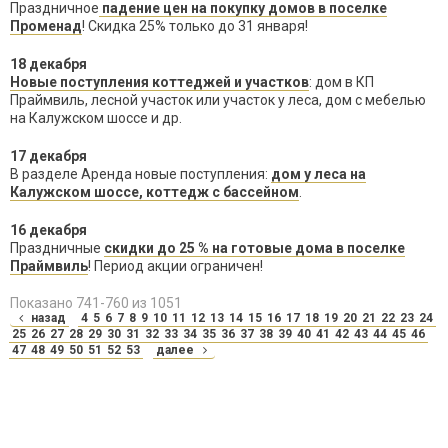
Праздничное
падение цен на покупку домов в поселке
Променад
! Скидка 25% только до 31 января!
18 декабря
Новые поступления коттеджей и участков
: дом в КП
Праймвиль, лесной участок или участок у леса, дом с мебелью
на Калужском шоссе и др.
17 декабря
В разделе Аренда новые поступления:
дом у леса на
Калужском шоссе, коттедж с бассейном
.
16 декабря
Праздничные
скидки до 25 % на готовые дома в поселке
Праймвиль
! Период акции ограничен!
Показано 741-760 из 1051
назад
4
5
6
7
8
9
10
11
12
13
14
15
16
17
18
19
20
21
22
23
24
25
26
27
28
29
30
31
32
33
34
35
36
37
38
39
40
41
42
43
44
45
46
47
48
49
50
51
52
53
далее