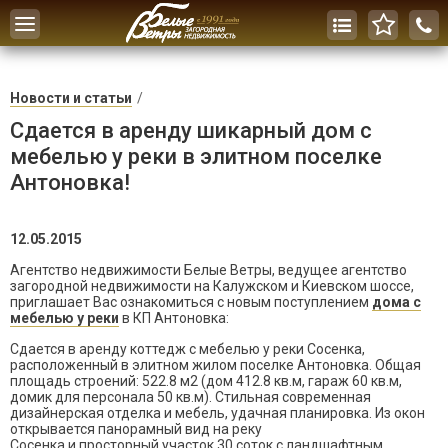
Toggle
navigation
Новости и статьи
Сдается в аренду шикарный дом с
мебелью у реки в элитном поселке
Антоновка!
12.05.2015
Агентство недвижимости Белые Ветры, ведущее агентство
загородной недвижимости на Калужском и Киевском шоссе,
приглашает Вас ознакомиться с новым поступлением
дома с
мебелью у реки
в КП Антоновка:
Сдается в аренду коттедж с мебелью у реки Сосенка,
расположенный в элитном жилом поселке Антоновка. Общая
площадь строений:
522.8 м
2
(дом 412.8 кв.м, гараж 60 кв.м,
домик для персонала 50 кв.м).
Стильная современная
дизайнерская отделка и мебель, удачная планировка. Из окон
открывается панорамный вид на реку
Сосенка и просторный участок 30 соток с ландшафтным