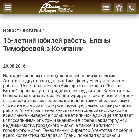
Toggle
navigation
Новости и статьи
15-летний юбилей работы Елены
Тимофеевой в Компании
29.08.2016
На традиционном еженедельном собрании коллектив
Агентства дружно поздравил Тимофееву Елену с юбилеем
работы. 15 лет назад Елена Викторовна пришла в "Белые
Ветры", прошла путь от рядового сотрудника до Заместителя
Генерального директора. Елена курирует юридический отдел и
сопровождение всех сделок, выполняя таким образом самую
что ни на есть риэлторскую и, пожалуй, самую сложную часть
работы Агентства. Елена - уникальный специалист, каких на
всем рынке - наверное больше нет или их - единицы. Обладает
колоссальными опытом и знаниями в сфере как загородной
недвижимости, городского жилья, а также и элитного
городского жилья. Генеральный директор Агентства от себя и
всего коллектива поздравил Елену, пожелал здоровья и