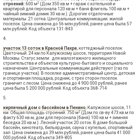
2
строений:
600 м
(Дом 350 кв.м + гараж с котельной и
квартирой для персонала 120 кв.м + баня флигель 100 кв.м +
чайный зимний домик 30 кв.м.). Дорогие отделочные
материалы. 21 сотка. Центральные коммуникации. жилой
поселок. Цена снижена до 56 млн.рублей, ранее цена была 57
млн.рублей. Код объекта 131-843
4.
участок 13 соток в Красной Пахре
, коттеджный поселок
Цветочный. 24 км по Калужскому шоссе, территория Новой
Москвы. Статус земли: для малоэтажного жилищного
строительства и объектов культурно-бытового и социального
назначения. Центральные коммуникации действуют (газ по
границе участка). В поселке административный центр, детская
и спортивная площадка, родник, с трех сторон поселок
граничит с лесом. Цена снижена до 4 900 000 рублей, ранее
цена была 5 200 000 рублей. Код объекта 368-714
5.
кирпичный дом с бассейном в Пенино
, Калужское шоссе, 11
2
км. Общая площадь строений: 750 м
(Дом по св-ву 473 кв.м по
факту 630 кв.м, дом для персонала (баня) 100 кв.м + зимняя
беседка 20 кв.м.). Лесной участок 20 соток. В доме большой
бассейн, кинотеатр, бильярдная, сауна с купелью, спортивный
зал. Цена снижена до 39 млн.рублей, ранее цена была 41 000
000 рублей. Код объекта 349-805