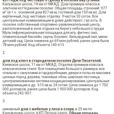
коттедж под чистовую отделку в поселке Ваутутинки
,
Калужское шоссе, 14 км от МКАД. Дом премиум-класса в
элитном коттеджном поселке. Общая площадь строений: 977
2
м
(в т.ч.: основной дом 827 кв.м, гостевой дом 150 кв.м). Дом
кирпичный, под чистовую отделку. Участок 50 соток. Все
центральные коммуникации в доме действуют, газ есть. В
поселке собственный спортивно-развлекательный центр,
расположенный в зоне отдыха на берегу небольшого пруда.
Мультифункциональная площадка для игр, фитнес-зал,
плавательный бассейн, сауна, боулинг, бильярдный зал, мини-
детский сад. Цена снижена до 69 млн.рублей, ранее цена была
78 млн.рублей. Код объекта 140-615
2.
дом под ключ в стародачном поселке Дачи Писателей
,
Киевское шоссе, 11 км от МКАД. Отделка премиум класса в
классическом стиле. Все помещения большого размера; все
спальни с санузлами и гардеробными; двери и полы из массива
ценных пород дерева, тканевые обои, широкая лестница,
централизованная система кондиционирования; центральные
коммуникации и др. 615 кв.м, 24 сотки. Цена снижена до 1 750
000 долларов, ранее цена была 1 950 000 долларов. Код
объекта 242-907
3.
шикарный
дом с мебелью у леса и озера
, в 25 км по
Калужскому шоссе, в КП Лесное озеро.
Общая площадь