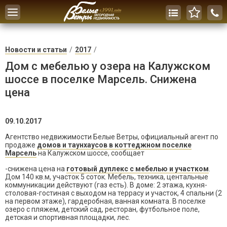
Toggle
navigation
Новости и статьи
2017
Дом с мебелью у озера на Калужском
шоссе в поселке Марсель. Снижена
цена
09.10.2017
Агентство недвижимости Белые Ветры, официальный агент по
продаже
домов и таунхаусов в коттеджном поселке
Марсель
на Калужском шоссе, сообщает
-снижена цена на
готовый дуплекс с мебелью и участком
.
Дом 140 кв.м, участок 5 соток. Мебель, техника, центальные
коммуникации действуют (газ есть). В доме: 2 этажа, кухня-
столовая-гостиная с выходом на террасу и участок, 4 спальни (2
на первом этаже), гардеробная, ванная комната. В поселке
озеро с пляжем, детский сад, ресторан, футбольное поле,
детская и спортивная площадки, лес.