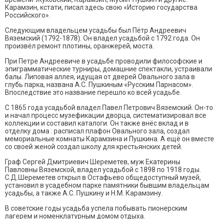
Карамзин, кстати, писал здесь свою «Историю государства
Российского».
Следующим владельцем усадьбы был Пётр Андреевич
Вяземский (1792-1878). Он владел усадьбой с 1792 года. Он
произвёл ремонт плотины, оранжерей, моста.
При Петре Андреевиче в усадьбе проводили философские и
эпиграмматические турниры, домашние спектакли, устраивали
балы. Липовая аллея, идущая от дверей Овального зала в
глубь парка, названа А.С. Пушкиным «Русским Парнасом».
Впоследствие это название перешло ко всей усадьбе.
С 1865 года усадьбой владел Павел Петрович Вяземский. Он-то
и начал процесс музефикации дворца, систематизировал все
коллекции и составил каталоги. Он также внёс вклад и в
отделку дома : расписал плафон Овального зала, создал
мемориальные комнаты Карамзина и Пушкина. А ещё он вместе
со своей женой создал школу для крестьянских детей.
Граф Сергей Дмитриевич Шереметев, муж Екатерины
Павловны Вяземской, владел усадьбой с 1898 по 1918 годы.
С.Д.Шереметев открыл в Остафьево общедоступный музей,
установил в усадебном парке памятники бывшим владельцам
усадьбы, а также А.С. Пушкину и Н.М. Карамзину.
В советские годы усадьба успела побывать пионерским
лагерем и номенклатурным домом отдыха.