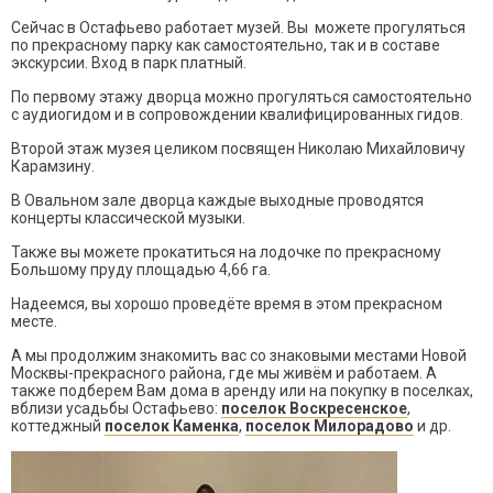
Сейчас в Остафьево работает музей. Вы можете прогуляться
по прекрасному парку как самостоятельно, так и в составе
экскурсии. Вход в парк платный.
По первому этажу дворца можно прогуляться самостоятельно
с аудиогидом и в сопровождении квалифицированных гидов.
Второй этаж музея целиком посвящен Николаю Михайловичу
Карамзину.
В Овальном зале дворца каждые выходные проводятся
концерты классической музыки.
Также вы можете прокатиться на лодочке по прекрасному
Большому пруду площадью 4,66 га.
Надеемся, вы хорошо проведёте время в этом прекрасном
месте.
А мы продолжим знакомить вас со знаковыми местами Новой
Москвы-прекрасного района, где мы живём и работаем. А
также подберем Вам дома в аренду или на покупку в поселках,
вблизи усадьбы Остафьево:
поселок Воскресенское
,
коттеджный
поселок Каменка
,
поселок Милорадово
и др.