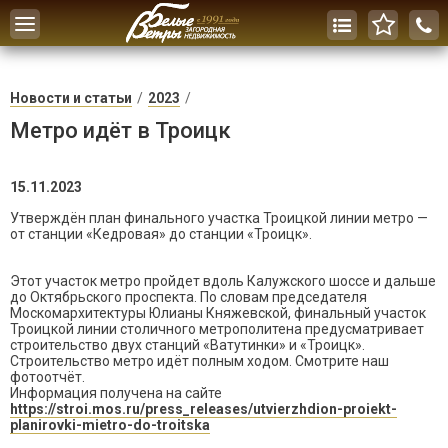
Toggle
navigation
Новости и статьи
2023
Метро идёт в Троицк
15.11.2023
Утверждён план финального участка Троицкой линии метро —
от станции «Кедровая» до станции «Троицк».
Этот участок метро пройдет вдоль Калужского шоссе и дальше
до Октябрьского проспекта. По словам председателя
Москомархитектуры Юлианы Княжевской, финальный участок
Троицкой линии столичного метрополитена предусматривает
строительство двух станций «Ватутинки» и «Троицк».
Строительство метро идёт полным ходом. Смотрите наш
фотоотчёт.
Информация получена на сайте
https://stroi.mos.ru/press_releases/utvierzhdion-proiekt-
planirovki-mietro-do-troitska