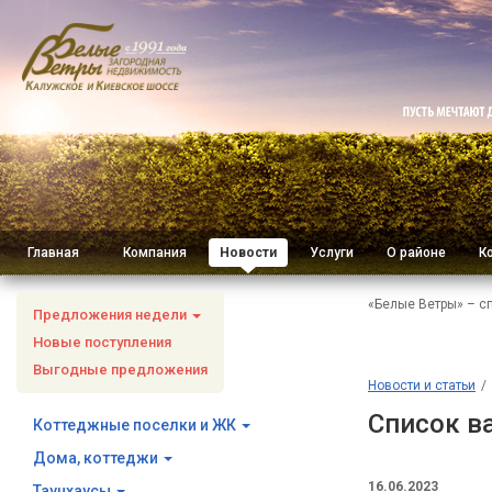
Главная
Компания
Новости
Услуги
О районе
К
«Белые Ветры» – с
Предложения недели
Новые поступления
Выгодные предложения
Новости и статьи
Список ва
Коттеджные поселки и ЖК
Дома, коттеджи
16.06.2023
Таунхаусы