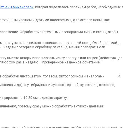
Татьяны Михайловой
, которая поделилась перечнем работ, необходимых в
, паутинным клещом и другими насекомыми, а также при вспышках
 заражение. Обработать системными препаратами липы и клены, чтобы
емпературы очень сильно развивается паутинный клещ. Омайт, санмайт,
2-3 недели повторяем обработку от клеща, меняя препарат. Если
тку вместо актары использовать искру золотую или танрек (действующее
плюс хом раз в неделю – проверенное надежное сочетание
ские обработки чистоцветом, топазом, фитоспорином и аналогами. 4.
стника и др.), а у гибридных и луговых гераней, купальниц, шалфеев,
 приросты на 10-20 см, сделать стрижку.
ричневеют, поэтому сразу можно обработать антиоксидантами:
 растяжки, либо чуть подняв или опустив, чтобы не заплесневела кора, и