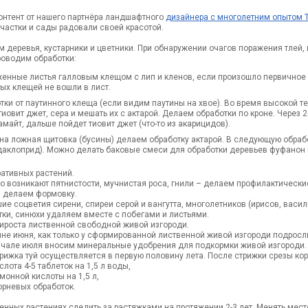
онтент от нашего партнёра ландшафтного
дизайнера с многолетним опытом 
частки и сады радовали своей красотой.
 деревья, кустарники и цветники. При обнаружении очагов поражения тлей
роводим обработки:
женные листья галловым клещом с лип и кленов, если произошло первичное
ых клещей не вошли в лист.
ки от паутинного клеща (если видим паутины на хвое). Во время высокой т
тиовит джет, сера и мешать их с актарой. Делаем обработки по кроне. Через 
майт, дальше пойдет тиовит джет (что-то из акарицидов).
на ложная щитовка (бусины) делаем обработку актарой. В следующую обрабо
аклоприд). Можно делать баковые смеси для обработки деревьев фуфанон 
ративных растений.
то возникают пятнистости, мучнистая роса, гнили – делаем профилактиче
 делаем формовку.
ие соцветия сирени, спиреи серой и вангутта, многолетников (ирисов, васили
тки, синюхи удаляем вместе с побегами и листьями.
рироста лиственной свободной живой изгороди.
ине июня, как только у сформированной лиственной живой изгороди подросли
 начале июля вносим минеральные удобрения для подкормки живой изгороди.
рижка туй осуществляется в первую половину лета. После стрижки срезы ко
лота 4-5 таблеток на 1,5 л воды,
монной кислоты на 1,5 л,
орневых обработок.
енных растениях следить за растяжками на протяжении 2-3 лет. Менять место