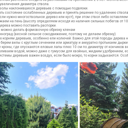
 увеличения диаметра ствола.
тволы наклонившихся деревьев с помощью подвязки.
ать состояние ослабленных деревьев и принять решение по удалению ствола
сли нужно многоствольное дерево или куст), при этом ствол либо оставляем
жаем на пень (высоту определяем исходя из наличия сильных побегов от 10 
дерева можно поставить распорки.
я можно делать формовочную обрезку кленам
виноград (весной сильное сокодвижение, поэтому не делаем обрезку)
ю корням деревьев, особенно ели колючей. Важно для этой породы дерева н
 берем вилы с круглым сечением или арматуру и аккуратно протыкаем дырки 
 кроны, где опускаются еловые лапы плюс 10 см по диаметру от кончиков ве
проливаем водой, можно даже с гумусом для хвойных, жидким удобрением, ес
истемы деревьев важен воздух, если было мокро, то корни задыхаются. Осо