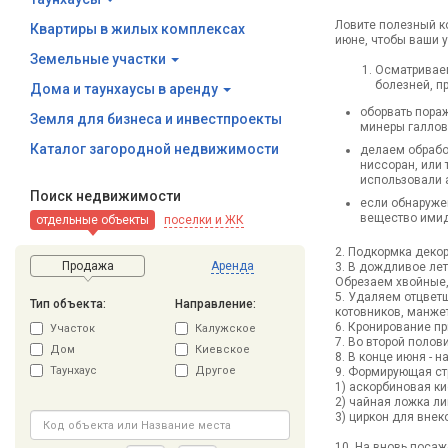
Ловите полезный к
Квартиры в жилых комплексах
июне, чтобы ваши у
Земельные участки
Осматриваем
болезней, п
Дома и таунхаусы в аренду
оборвать пора
Земля для бизнеса и инвестпроекты
минеры галлов
Каталог загородной недвижимости
делаем обработ
ниссоран, или 
использовали а
Поиск недвижимости
если обнаруже
вещество имид
отдельные объекты
поселки и ЖК
2. Подкормка деко
Продажа
Аренда
3. В дождливое ле
Обрезаем хвойные,
5. Удаляем отцветш
Тип объекта:
Направление:
котовников, манже
6. Кронирование п
Участок
Калужское
7. Во второй полов
Дом
Киевское
8. В конце июня -
Таунхаус
Другое
9. Формирующая ст
1) аскорбиновая кис
2) чайная ложка ли
3) циркон для внек
10. На вновь посаж