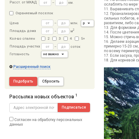
Расст
.
от МКАД
–
км.
ослаблять по мере
11. Выравнивать с
Охраняемый поселок
12. Проанализиров
сильных побегов, е
развитием, либо са
–
млн.
р
Цена
13. Для формовки 
2
Площадь дома
–
м
14. После цветени
15. Можно стричь 
Кол-во спален
2
3
4
5+
16. Делаем аэраци
примерно 15-20 см,
Площадь участка
–
соток
по всему периметру
Готовность
не важно
17. Если засуха, 
18. Для корневой с
Расширенный поиск
Подобрать
Сбросить
1
Рассылка новых объектов
Подписаться
Согласен на обработку персональных
данных