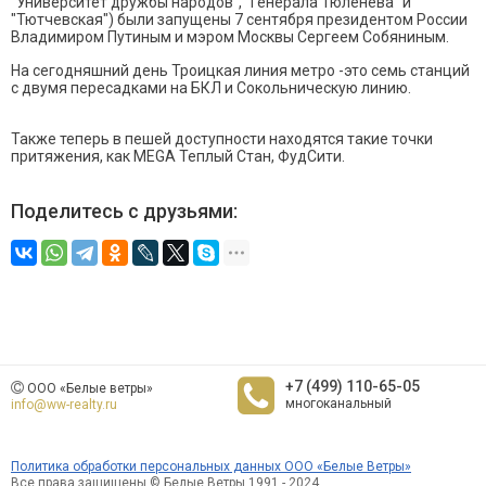
"Университет дружбы народов", "Генерала Тюленева" и
"Тютчевская") были запущены 7 сентября президентом России
Владимиром Путиным и мэром Москвы Сергеем Собяниным.
На сегодняшний день Троицкая линия метро -это семь станций
с двумя пересадками на БКЛ и Сокольническую линию.
Также теперь в пешей доступности находятся такие точки
притяжения, как MEGA Теплый Стан, ФудСити.
Поделитесь с друзьями:
+7 (499) 110-65-05
ООО «Белые ветры»
многоканальный
info@ww-realty.ru
Политика обработки персональных данных ООО «Белые Ветры»
Все права защищены © Белые Ветры 1991 - 2024