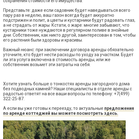
сохранения стоимости его имущества.
Представьте: даже если садовник будет наведываться всего
пару раз в неделю, ваш газон всегда будет аккуратно
подстрижен и полит, а цветы и кустарники будут радовать глаз,
а не страдать от жары. Кстати, о жаре: многие забывают, что
кустарники тоже нуждаются в регулярном поливе в знойные
дни. Собственник, как никто другой, заинтересован в том, чтобы
его растения были здоровы и красивы.
Важный нюанс: при заключении договора аренды обязательно
уточните, кто будет нести расходы по уходу за участком. Будет
ли эта услуга включена в стоимость аренды, или же
собственник возьмет эти затраты на себя.
Хотите узнать больше о тонкостях аренды загородного дома
без подводных камней? Наши специалисты в отделе аренды с
радостью ответят на все ваши вопросы по телефону: +7(499)
322-25-87.
А если вы уже готовы к переезду, то актуальные
предложения
по аренде коттеджей вы можете посмотреть здесь.