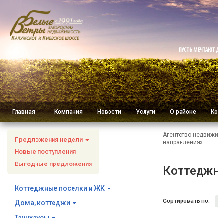
Главная
Компания
Новости
Услуги
О районе
Ко
Агентство недвижи
Предложения недели
направлениях.
Новые поступления
Выгодные предложения
Коттеджн
Коттеджные поселки и ЖК
Сортировать по:
Дома, коттеджи
Таунхаусы