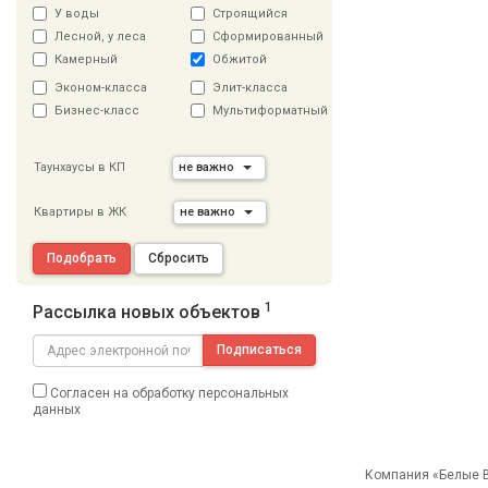
У воды
Строящийся
Лесной, у леса
Сформированный
Камерный
Обжитой
Эконом-класса
Элит-класса
Бизнес-класс
Мультиформатный
Таунхаусы в КП
не важно
Квартиры в ЖК
не важно
Подобрать
Сбросить
1
Рассылка новых объектов
Подписаться
Согласен на обработку персональных
данных
Компания «Белые В