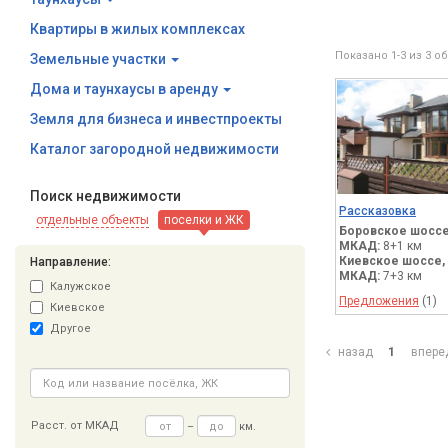
Квартиры в жилых комплексах
Показано 1-3 из 3 о
Земельные участки
Дома и таунхаусы в аренду
Земля для бизнеса и инвестпроекты
Каталог загородной недвижимости
Поиск недвижимости
Рассказовка
отдельные объекты
поселки и ЖК
Боровское шоссе
МКАД:
8+1 км
Киевское шоссе,
Направление:
МКАД:
7+3 км
Калужское
Предложения
(1)
Киевское
Другое
назад
1
впер
Расст. от МКАД
–
км.