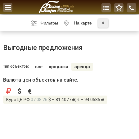
Toggle
navigation
Фильтры
На карте
Выгодные предложения
Тип объектов:
все
продажа
аренда
Валюта цен объектов на сайте.
$
€
Курс ЦБ РФ
07.08.26
$ – 81.4077
, € – 94.0585