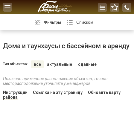
Toggle
navigation
Фильтры
Списком
Дома и таунхаусы с бассейном в аренду
Тип объектов:
все
актуальные
сданные
Показано примерное расположение объектов, точное
месторасположение уточняйте у менеджеров
Инструкции
Ссылка на эту страницу
Обновить карту
района