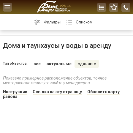
Toggle
navigation
Фильтры
Списком
Дома и таунхаусы у воды в аренду
Тип объектов:
все
актуальные
сданные
Показано примерное расположение объектов, точное
месторасположение уточняйте у менеджеров
Инструкции
Ссылка на эту страницу
Обновить карту
района