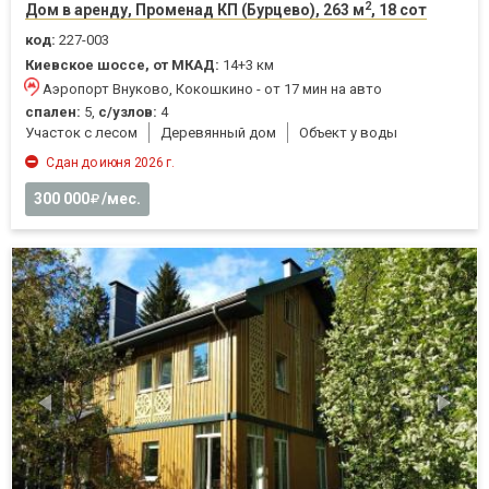
2
Дом в аренду, Променад КП (Бурцево), 263 м
, 18 сот
код:
227-003
Киевское шоссе, от МКАД:
14+3 км
Аэропорт Внуково, Кокошкино - от 17 мин на авто
спален:
5,
с/узлов:
4
Участок с лесом
Деревянный дом
Объект у воды
Сдан до июня 2026 г.
300 000
/мес.