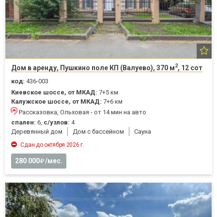
2
Дом в аренду, Пушкино поле КП (Валуево), 370 м
, 12 сот
код:
436-003
Киевское шоссе, от МКАД:
7+5 км
Калужское шоссе, от МКАД:
7+6 км
Рассказовка, Ольховая - от 14 мин на авто
спален:
6,
с/узлов:
4
Деревянный дом
Дом с бассейном
Cауна
Сдан до октября 2026 г.
280 000
/мес.