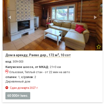
2
Дом в аренду, Раево дер., 172 м
, 10 сот
код:
309-003
Калужское шоссе, от МКАД:
21+3 км
Ольховая, Теплый стан - от 22 мин на авто
спален:
1,
с/узлов:
2
Деревянный дом
Сдан до марта 2027 г.
60 000
/мес.