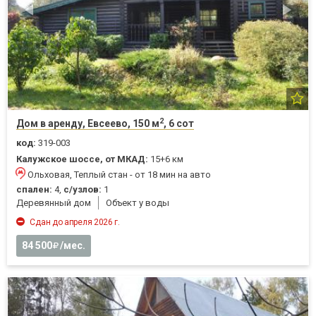
2
Дом в аренду, Евсеево, 150 м
, 6 сот
код:
319-003
Калужское шоссе, от МКАД:
15+6 км
Ольховая, Теплый стан - от 18 мин на авто
спален:
4,
с/узлов:
1
Деревянный дом
Объект у воды
Сдан до апреля 2026 г.
84 500
/мес.