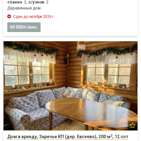
спален:
2,
с/узлов:
2
Деревянный дом
Сдан до октября 2026 г.
60 000
/мес.
2
Дом в аренду, Заречье КП (дер. Евсеево), 200 м
, 12 сот