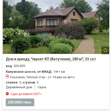
2
Дом в аренду, Чароит КП (Ватутинки), 280 м
, 33 сот
код:
520-009
Калужское шоссе, от МКАД:
14+1 км
Ольховая, Теплый стан - от 14 мин на авто
спален:
5,
с/узлов:
3
Деревянный дом
Cауна
Сдан до апреля 2027 г.
200 000
/мес.