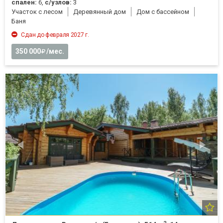
спален:
6,
с/узлов:
3
Участок с лесом
Деревянный дом
Дом с бассейном
Баня
Сдан до февраля 2027 г.
350 000
/мес.