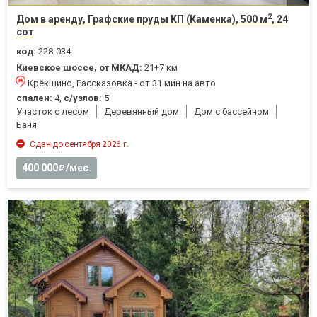
2
Дом в аренду, Графские пруды КП (Каменка), 500 м
, 24
сот
код:
228-034
Киевское шоссе, от МКАД:
21+7 км
Крёкшино, Рассказовка - от 31 мин на авто
спален:
4,
с/узлов:
5
Участок с лесом
Деревянный дом
Дом с бассейном
Баня
Сдан до сентября 2026 г.
400 000
/мес.