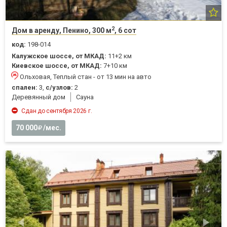
2
Дом в аренду, Пенино, 300 м
, 6 сот
код:
198-014
Калужское шоссе, от МКАД:
11+2 км
Киевское шоссе, от МКАД:
7+10 км
Ольховая, Теплый стан - от 13 мин на авто
спален:
3,
с/узлов:
2
Деревянный дом
Cауна
Сдан до сентября 2026 г.
70 000
/мес.