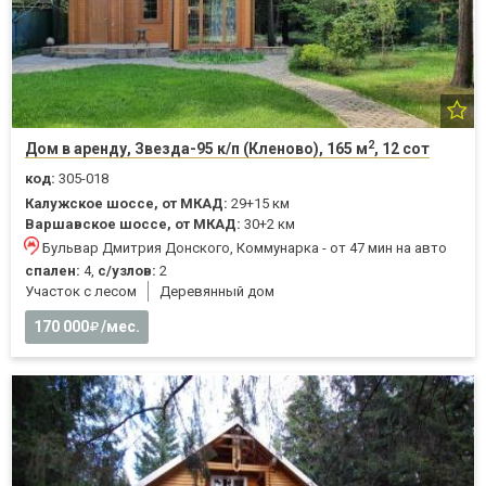
2
Дом в аренду, Звезда-95 к/п (Кленово), 165 м
, 12 сот
код:
305-018
Калужское шоссе, от МКАД:
29+15 км
Варшавское шоссе, от МКАД:
30+2 км
Бульвар Дмитрия Донского, Коммунарка - от 47 мин на авто
спален:
4,
с/узлов:
2
Участок с лесом
Деревянный дом
170 000
/мес.