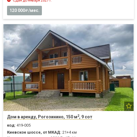
Сдан до января 2027 г.
120 000
/мес.
2
Дом в аренду, Рогозинино, 150 м
, 9 сот
код:
419-005
Киевское шоссе, от МКАД:
21+4 км