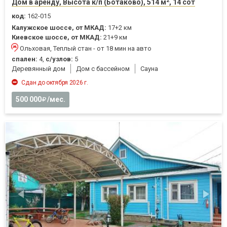
2
Дом в аренду, Высота к/п (Ботаково), 514 м
, 14 сот
код:
162-015
Калужское шоссе, от МКАД:
17+2 км
Киевское шоссе, от МКАД:
21+9 км
Ольховая, Теплый стан - от 18 мин на авто
спален:
4,
с/узлов:
5
Деревянный дом
Дом с бассейном
Cауна
Сдан до октября 2026 г.
500 000
/мес.