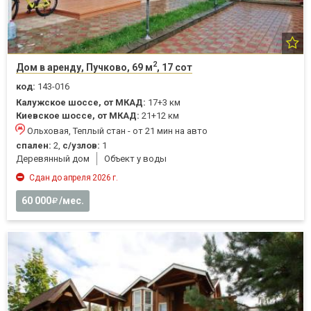
2
Дом в аренду, Пучково, 69 м
, 17 сот
код:
143-016
Калужское шоссе, от МКАД:
17+3 км
Киевское шоссе, от МКАД:
21+12 км
Ольховая, Теплый стан - от 21 мин на авто
спален:
2,
с/узлов:
1
Деревянный дом
Объект у воды
Сдан до апреля 2026 г.
60 000
/мес.