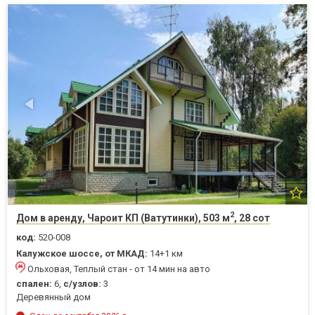
2
Дом в аренду, Чароит КП (Ватутинки), 503 м
, 28 сот
код:
520-008
Калужское шоссе, от МКАД:
14+1 км
Ольховая, Теплый стан - от 14 мин на авто
спален:
6,
с/узлов:
3
Деревянный дом