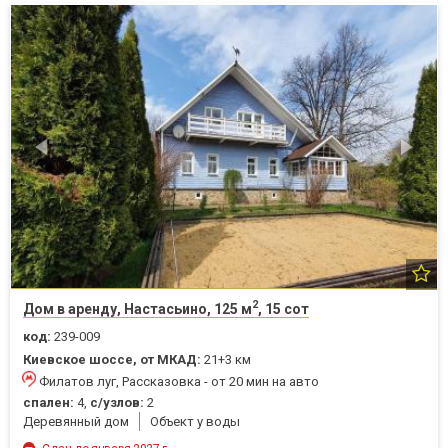
2
Дом в аренду, Настасьино, 125 м
, 15 сот
код:
239-009
Киевское шоссе, от МКАД:
21+3 км
Филатов луг, Рассказовка - от 20 мин на авто
спален:
4,
с/узлов:
2
Деревянный дом
Объект у воды