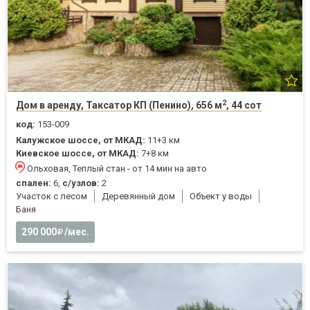
2
Дом в аренду, Таксатор КП (Пенино), 656 м
, 44 сот
код:
153-009
Калужское шоссе, от МКАД:
11+3 км
Киевское шоссе, от МКАД:
7+8 км
Ольховая, Теплый стан - от 14 мин на авто
спален:
6,
с/узлов:
2
Участок с лесом
Деревянный дом
Объект у воды
Баня
290 000
/мес.