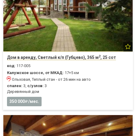
2
Дом в аренду, Светлый к/п (Губцево), 365 м
, 25 сот
код:
117-005
Калужское шоссе, от МКАД:
17+5 км
Ольховая, Теплый стан - от 26 мин на авто
спален:
3,
с/узлов:
3
Деревянный дом
350 000
/мес.