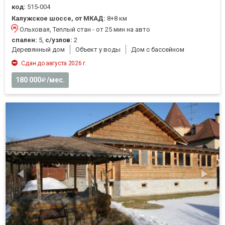
код:
515-004
Калужское шоссе, от МКАД:
8+8 км
Ольховая, Теплый стан - от 25 мин на авто
спален:
5,
с/узлов:
2
Деревянный дом
Объект у воды
Дом с бассейном
Сдан до августа 2026 г.
180 000
/мес.