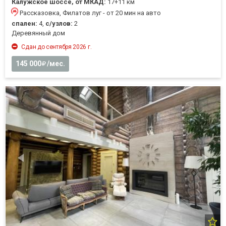
Калужское шоссе, от МКАД:
17+11 км
Рассказовка, Филатов луг - от 20 мин на авто
спален:
4,
с/узлов:
2
Деревянный дом
Сдан до сентября 2026 г.
145 000
/мес.