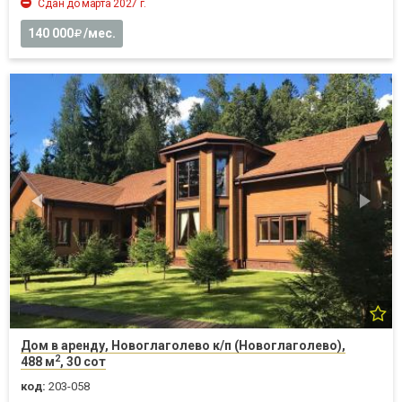
Сдан до марта 2027 г.
140 000
/мес.
Дом в аренду, Новоглаголево к/п (Новоглаголево),
2
488 м
, 30 сот
код:
203-058