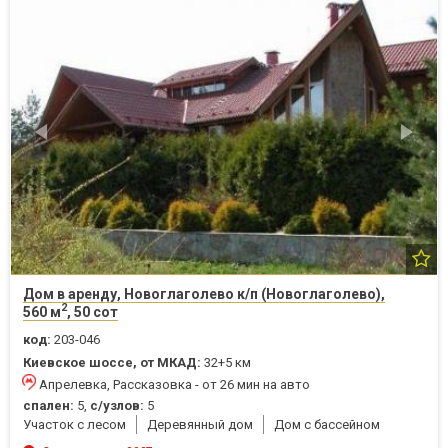
Дом в аренду, Новоглаголево к/п (Новоглаголево),
2
560 м
, 50 сот
код:
203-046
Киевское шоссе, от МКАД:
32+5 км
Апрелевка, Рассказовка - от 26 мин на авто
спален:
5,
с/узлов:
5
Участок с лесом
Деревянный дом
Дом с бассейном