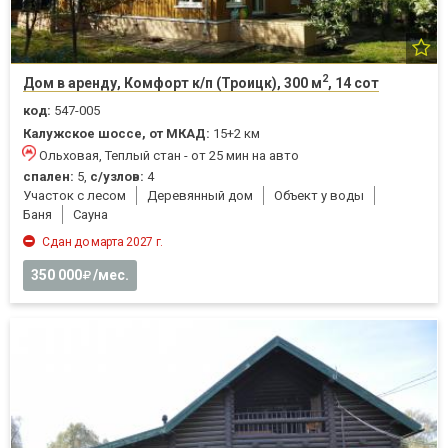
2
Дом в аренду, Комфорт к/п (Троицк), 300 м
, 14 сот
код:
547-005
Калужское шоссе, от МКАД:
15+2 км
Ольховая, Теплый стан - от 25 мин на авто
спален:
5,
с/узлов:
4
Участок с лесом
Деревянный дом
Объект у воды
Баня
Cауна
Сдан до марта 2027 г.
350 000
/мес.