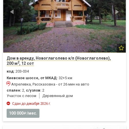
Дом в аренду, Новоглаголево к/п (Новоглаголево),
2
200 м
, 12 сот
код:
203-034
Киевское шоссе, от МКАД:
32+5 км
Апрелевка, Рассказовка - от 26 мин на авто
спален:
2,
с/узлов:
2
Участок с лесом
Деревянный дом
Сдан до декабря 2026 г.
100 000
/мес.