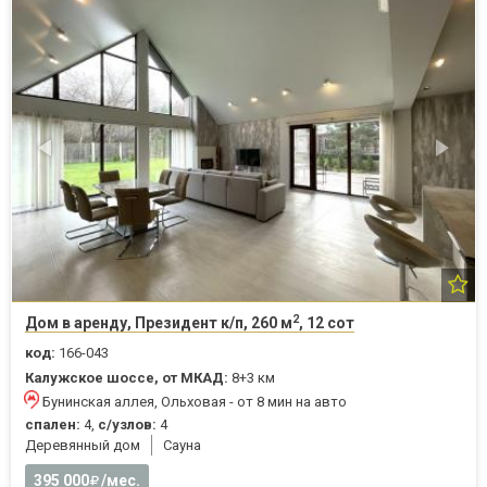
2
Дом в аренду, Президент к/п, 260 м
, 12 сот
код:
166-043
Калужское шоссе, от МКАД:
8+3 км
Бунинская аллея, Ольховая - от 8 мин на авто
спален:
4,
с/узлов:
4
Деревянный дом
Cауна
395 000
/мес.