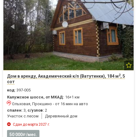
2
Дом в аренду, Академический к/п (Ватутинки), 184 м
, 5
сот
код:
397-005
Калужское шоссе, от МКАД:
16+1 км
Ольховая, Прокшино - от 16 мин на авто
спален:
3,
с/узлов:
2
Участок с лесом
Деревянный дом
Сдан до марта 2027 г.
50 000
/мес.