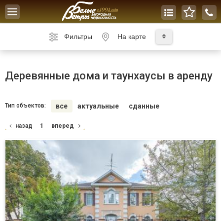
Toggle
navigation
Фильтры
На карте
Деревянные дома и таунхаусы в аренду
Тип объектов:
все
актуальные
сданные
назад
1
вперед