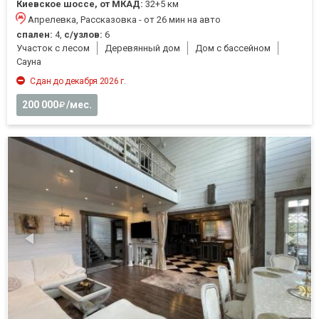
Киевское шоссе, от МКАД:
32+5 км
Апрелевка, Рассказовка - от 26 мин на авто
спален:
4,
с/узлов:
6
Участок с лесом
Деревянный дом
Дом с бассейном
Cауна
Сдан до декабря 2026 г.
200 000
/мес.