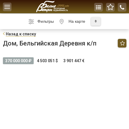
Toggle
navigation
Фильтры
На карте
Н
азад к списку
Дом, Бельгийская Деревня к/п
370 000 000
4 503 051 $
3 901 447 €