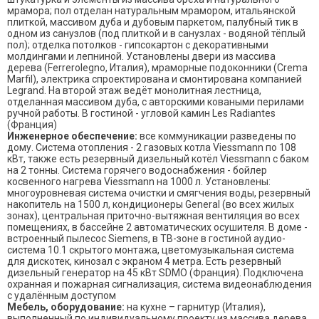
мрамора; пол отделан натуральным мрамором, итальянской
плиткой, массивом дуба и дубовым паркетом, палубный тик в
одном из санузлов (под плиткой и в санузлах - водяной тёплый
пол); отделка потолков - гипсокартон с декоративными
молдингами и лепниной. Установлены двери из массива
дерева (Ferrerolegno, Италия), мраморные подоконники (Crema
Marfil), электрика спроектирована и смонтирована компанией
Legrand. На второй этаж ведёт монолитная лестница,
отделанная массивом дуба, с авторскими коваными перилами
ручной работы. В гостиной - угловой камин Les Radiantes
(Франция)
Инженерное обеспечение:
все коммуникации разведены по
дому. Система отопления - 2 газовых котла Viessmann по 108
кВт, также есть резервный дизельный котёл Viessmann с баком
на 2 тонны. Система горячего водоснабжения - бойлер
косвенного нагрева Viessmann на 1000 л. Установлены:
многоуровневая система очистки и смягчения воды, резервный
накопитель на 1500 л, кондиционеры General (во всех жилых
зонах), центральная приточно-вытяжная вентиляция во всех
помещениях, в бассейне 2 автоматических осушителя. В доме -
встроенный пылесос Siemens, в ТВ-зоне в гостиной аудио-
система 10.1 скрытого монтажа, цветомузыкальная система
для дискотек, кинозал с экраном 4 метра. Есть резервный
дизельный генератор на 45 кВт SDMO (Франция). Подключена
охранная и пожарная сигнализация, система видеонаблюдения
с удалённым доступом
Мебель, оборудование:
на кухне – гарнитур (Италия),
выполненный по индивидуальному проекту из массива дерева