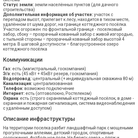
Статус земли:
земли населённых пунктов (для дачного
строительства)
Дополнительная информация об участке:
участок с
перепадом высот, прилегает к лесу, находится в тихом месте,
удалённом от шума дорог, на границе коттеджного посёлка.
Участок огорожен: по фронтальной границе - поселковый
забор, сбоку – прозрачный кованный забор с живой изгородью,
с тыльной стороны – прозрачный кованый забор высотой 4
метра. В шаговой доступности – благоустроенное озеро
коттеджного посёлка
Коммуникации
Газ:
есть (магистральный, госкомпания)
Э/э:
есть (45 кВт + 45кВт резерв, госкомпания)
Водопровод:
центральный (+ индивидуальная скважина 80 м)
Канализация:
централизованная
Телефон:
возможно подключение
Интернет:
есть (оптоволокно, Ростелеком)
Охрана
: есть (строго охраняемый коттеджный посёлок, в доме -
охранная и пожарная сигнализация, система видеонаблюдения
с удалённым доступом)
Описание инфраструктуры
На территории поселка разбит ландшафтный парк с мощеными
прогулочными аллеями, детский городок, спортивные
сооружения, футбольное поле. На берегу озера – пляж и