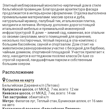
Элитный меблированный монолитно-кирпичный дом в стиле
бельгийской провинции. Благородная архитектура фасада
продолжается в интерьерном оформлении. Отделка выполнена
премиальными материалами: массив ореха и дуба,
натуральный мрамор, палубный тик, итальянская плитка,
молдинги и лепнина. Интерьер дополнен дорогостоящей
итальянской мебелью и премиальной инженерной
инфраструктурой. В доме – зимний сад, каминная, все спальни
со своими санузлами, много помещений для хранения,
несколько постирочных, тёплый переход в спа-комплекс с
большим бассейном, сауной и спортзалом. Дом стоит на
живописном разноуровневом участке с беседкой для барбекю,
чайным домиком, спортивной площадкой. Участок прилегает к
лесу, находится в коттеджном посёлке класса De-luxe со
строгой охраной, ландшафтным парком и собственным
большим озером.
Расположение
Ссылка на карту
Бельгийская Деревня к/п (Летово)
Калужское шоссе
, от МКАД: 7 км, всего: 12 км
Киевское шоссе
, от МКАД: 7 км, всего: 14 км
Тип застройки:
обжитой к/п
Метро:
Филатов луг, Теплый стан, Бунинская аллея; от 16 мин
на авто
Коттеджный поселок «Бельгийская Деревня»