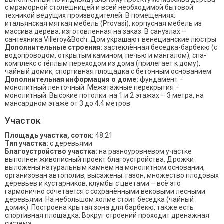
с мраморной столешницей и всей необходимой бытовой
техникой ведущих производителей. В помещениях:
итальянская мягкая мебель (Provasi), корпусная мебель из
массива дерева, изготовленная на заказ. В санузлах –
сантехника Villeroy&Boch. Дом украшают венецианские люстры
Дополнительные строения:
застеклённая беседка-барбекю (с
водопроводом, открытым камином, печью и мангалом), спа-
комплекс с тёплым переходом из дома (прилегает к дому),
чайный домик, спортивная площадка с бетонным основанием
Дополнительная информация о доме:
фундамент –
монолитный ленточный. Межэтажные перекрытия –
монолитный. Высокие потолки: на 1 и 2 этажах – 3 метра, на
мансардном этаже от 3 до 4.4 метров
Участок
Площадь участка, соток:
48.21
Тип участка:
с деревьями
Благоустройство участка:
на разноуровневом участке
выполнен живописный проект благоустройства. Дрожки
выложены натуральным камнем на монолитном основании,
организован автополив, высажены: газон, множество плодовых
деревьев и кустарников, клумбы с цветами – всё это
гармонично сочетается с сохранёнными вековыми лесными
деревьями. На небольшом холме стоит беседка (чайный
домик). Построена крытая зона для барбекю, также есть
спортивная площадка. Вокруг строений проходит дренажная
система