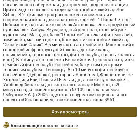
организована набережная для прогулок, лодочная станция.
При въезде в поселок находится частный детский сад Sun
School. В 2-х километрах расположена знаменитая и
современная школа для талантливых детей - "Школа Летово".
Поблизости, на въезде в поселок Антоновка, есть продуктовый
супермаркет Азбука Вкуса, модный ресторан, ставший уже
культовым - Магадан, банк "Открытие", аптека и фитомагазин,
химчистка, магазин цветов, банкомат и частный детский сад
"Сказочный Садик". В 5 минутах на автомобиле г. Московский с
городской инфраструктурой (школы, детские сады,
поликлиника, торговые центры, фитнес-клубы, салоны красоты
и др.). В 7 минутах от поселка Бельгийская Деревня находится
семейный фитнес-клуб с бассейном, батутным центром и
теннисным клубом - Теннис.ру. А в 10 минутах фитнес клуб с
бассейном "Дубровка", рестораны Somemeat, Флорентини, Чё
Хотели Пили Ели, Птицы и Пчелы и др., а также супермаркет.
Удобно добираться до школ на юго-западе Москвы, в 20
минутах езды - известная школа № 109, возглавляемая
Ямбургом Е.А. (в 2006 году стала лауреатом национального
проекта «Образование»), также известна школа № 51.
Хочу посмотреть
Близлежащие школы на карте