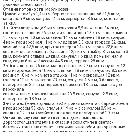
двойной стеклопакет)
Стадия готовности:
меблирован
Цоколь:
тамбур 1,4 кв.м, барная зона с кальянной 31,5 кв.м,
кладовая 9 кв.м, санузел 2 кв.м, серверная 8,5 кв.м, котельная
31 кв.м
1-ый этаж:
крыльцо 9 кв.м, прихожая 5,5 кв.м, холл 34 кв.м,
гостиная-столовая 26 кв.м, диванная зона 18 кв.м, зона камина
15 кв.м, кухня 20 кв.м, спальня 14 кв.м, кабинет 18 кв.м, санузел
4 кв.м, гардеробная 11 кв.м, кладовая 3,5 кв.м, терраса 32 кв.м,
зимний сад 42,5 кв.м, крытая галерея 14 кв.м, гараж 72,5 кв.м,
спа-комплекс: крыльцо бассейна 12,5 кв.м, тамбур 3 кв.м, холл 3
кв.м, комната отдыха 20 кв.м, санузел 1,5 кв.м, помывочная 8
кв.м, сауна 6 кв.м, бассейн 44,5 кв.м, терраса 28 кв.м
2-ой этаж:
холл 26 кв.м, мастер-спальня 27 кв.м с санузлом 12
кв.м и гардеробной 10 кв.м, спальня 18 кв.м с санузлом 8,5 кв.м,
кабинет 18 кв.м, комната отдыха 11 кв.м, рекреация 12 кв.м,
галерея 12 кв.м, кинозал 73 кв.м, санузел 4,5 в.м, 3 балкона,
постирочная 3,5 кв.м, переход в бассейн 18 кв.м, комната для
персонала
спа-комплекс: тренажёрный зал 23,5 кв.м, санузел 2,5 кв.м,
постирочная 13,5 кв.м
3-ий этаж:
(мансардный этаж) игровая комната с барной зоной
и гардеробом 55 кв.м, спальня 19 кв.м с санузлом 8,5 кв.м,
спальня 22 кв.м, хозяйственная зона с постирочной 29 кв.м
Описание внутренней отделки:
в доме выполнена
дорогостоящая отделка в классическом стиле в светло-
бежевых тонах: на стенах – премиальные обои, декоративные
штукатурка и элементы из массива ореха и натурального