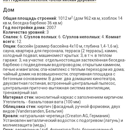
Дом
2
Общая площадь строений:
1012 м
(дом 962 кв.м, хозблок 14
кв.м, беседка барбекю 36 кв.м)
Год постройки дома:
2007
Количество уровней:
3
Спален:
6.
С/узлов полных:
6.
С/узлов неполных:
4.
Комнат
всего:
12.
Опции:
бассейн (размер бассейна 4х10 м, глубина 1,4-1,6 м);
сауна; квартира для персонала; терраса (2 террасы); камин;
холодный подвал; машиномест крытых: 3, в т.ч. в теплом
гараже: 3; на участке: отдельностоящая застеклённая беседка-
барбекю с подведённым водопроводом, открытым камином,
печью и мангалом; спа-комплекс с тёплым переходом из дома;
чайный домик на возвышенности; спортивная площадка с
бетонным основанием. В доме: два домашних кинотеатра,
двухсветная гостиная, встроенный центральный пылесос,
центральная приточно-вытяжная система вентиляции,
тренажёрный зал.
Материал стен:
монолитный каркас с заполнением кирпичом.
Утеплитель - базальтовая вата (100 мм)
Облицовка стен:
кирпич (фасадный, ручной формовки, двух
видов (Vandersanden, Бельгия)
Кровля:
натуральная черепица (Creaton AG, Германия).
Установлен металлический водосток с подогревом (латунь) и
молниезащита (медь)
Окна:
деревянные (дуб, фурнитура Roto, бронированный