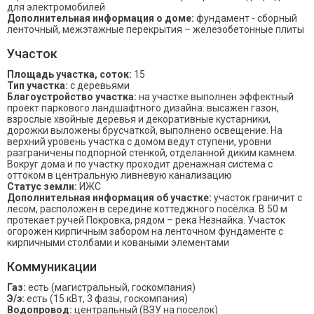
для электромобилей
Дополнительная информация о доме:
фундамент - сборный
ленточный, межэтажные перекрытия – железобетонные плиты
Участок
Площадь участка, соток:
15
Тип участка:
с деревьями
Благоустройство участка:
на участке выполнен эффектный
проект паркового ландшафтного дизайна: высажен газон,
взрослые хвойные деревья и декоративные кустарники,
дорожки выложены брусчаткой, выполнено освещение. На
верхний уровень участка с домом ведут ступени, уровни
разграничены подпорной стенкой, отделанной диким камнем.
Вокруг дома и по участку проходит дренажная система с
оттоком в центральную ливневую канализацию
Статус земли:
ИЖС
Дополнительная информация об участке:
участок граничит с
лесом, расположен в середине коттеджного посёлка. В 50 м
протекает ручей Покровка, рядом – река Незнайка. Участок
огорожен кирпичным забором на ленточном фундаменте с
кирпичными столбами и коваными элементами
Коммуникации
Газ:
есть (магистральный, госкомпания)
Э/э:
есть (15 кВт, 3 фазы, госкомпания)
Водопровод:
центральный (ВЗУ на поселок)