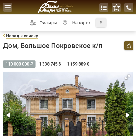
Toggle
navigation
Фильтры
На карте
Н
азад к списку
Дом, Большое Покровское к/п
110 000 000
1 338 745 $
1 159 889 €