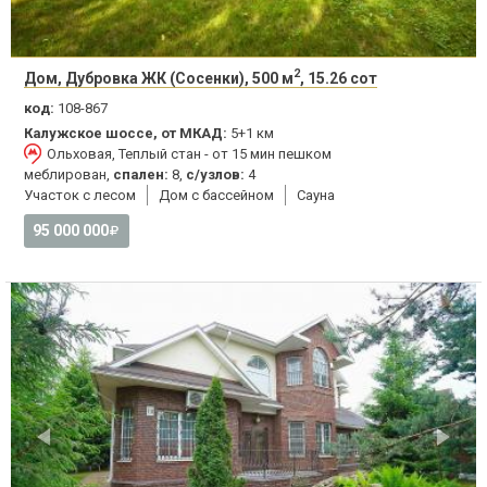
2
Дом, Дубровка ЖК (Сосенки), 500 м
, 15.26 сот
код:
108-867
Калужское шоссе, от МКАД:
5+1 км
Ольховая, Теплый стан - от 15 мин пешком
меблирован,
спален:
8,
с/узлов:
4
Участок с лесом
Дом с бассейном
Сауна
95 000 000