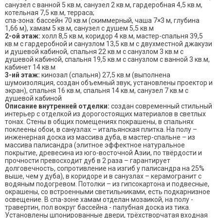
санузел с ванной 5 кв.м, санузел 2 кв.м, гардеробная 4,5 кв.м,
котельная 7,5 кв.м, терраса;
спа-зона: бассейн 70 кв.м (скиммерный, чаша 7×3 м, глубина
1,66 м), хамам 5 кв.м, санузел с душем 5,5 кв.м
2-ой этаж:
холл 8,5 кв.м, коридор 4 кв.м, мастер-спальня 39,5
кв.м с гардеробной и санузлом 13,5 кв.м с двухместной джакузи
и душевой кабиной, спальня 22 кв.м с санузлом 3 кв.м с
душевой кабиной, спальня 19,5 кв.м с санузлом с ванной 3 кв.м,
кабинет 14 кв.м
3-ий этаж:
кинозал (спальня) 27,5 кв.м (выполнена
шумоизоляция, создан объемный звук, установлены проектор и
экран), спальня 16 кв.м, спальня 14 кв.м, санузел 7 кв.м с
душевой кабиной
Описание внутренней отделки:
создан современный стильный
интерьер с отделкой из дорогостоящих материалов в светлых
тонах. Стены в общих помещениях покрашены, в спальнях
поклеены обои, в санузлах – итальянская плитка. На полу –
инженерная доска из массива дуба, в мастер-спальне – из
массива палисандра (элитное эффектное натуральное
покрытие, древесина из юго-восточной Азии, по твёрдости и
прочности превосходит дуб в 2 раза – гарантирует
долговечность, сопротивление на изгиб у палисандра на 25%
выше, чем у дуба), в коридоре и в санузлах – керамогранит с
водяным подогревом. Потолки – из гипсокартона и подвесные,
окрашены, со встроенными светильниками, есть подкарнизное
освещение. В спа-зоне хамам отделан мозаикой, на полу -
травертин, пол вокруг бассейна - палубная доска из тика.
Установлены шпонированные двери, трёхстворчатая входная