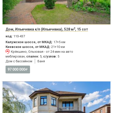
2
Дом, Ильичевка к/п (Ильичевка), 528 м
, 15 сот
код:
110-437
Калужское шоссе, от МКАД:
17+5 км
Киевское шоссе, от МКАД:
21+10 км
Крёкшино, Ольховая - от 24 мин на авто
меблирован,
спален:
5,
с/узлов:
5
Дом с бассейном
Баня
97 000 000