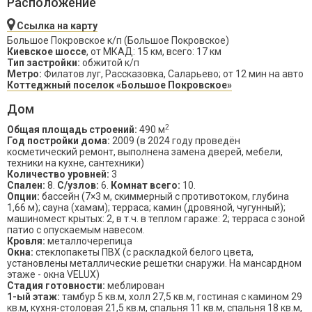
Расположение
Ссылка на карту
Большое Покровское к/п (Большое Покровское)
Киевское шоссе
, от МКАД: 15 км, всего: 17 км
Тип застройки:
обжитой к/п
Метро:
Филатов луг, Рассказовка, Саларьево; от 12 мин на авто
Коттеджный поселок «Большое Покровское»
Дом
2
Общая площадь строений:
490 м
Год постройки дома:
2009 (в 2024 году проведён
косметический ремонт, выполнена замена дверей, мебели,
техники на кухне, сантехники)
Количество уровней:
3
Спален:
8.
С/узлов:
6.
Комнат всего:
10.
Опции:
бассейн (7×3 м, скиммерный с противотоком, глубина
1,66 м); сауна (хамам); терраса; камин (дровяной, чугунный);
машиномест крытых: 2, в т.ч. в теплом гараже: 2; терраса с зоной
патио с опускаемым навесом.
Кровля:
металлочерепица
Окна:
стеклопакеты ПВХ (с раскладкой белого цвета,
установлены металлические решетки снаружи. На мансардном
этаже - окна VELUX)
Стадия готовности:
меблирован
1-ый этаж:
тамбур 5 кв.м, холл 27,5 кв.м, гостиная с камином 29
кв.м, кухня-столовая 21,5 кв.м, спальня 11 кв.м, спальня 18 кв.м,