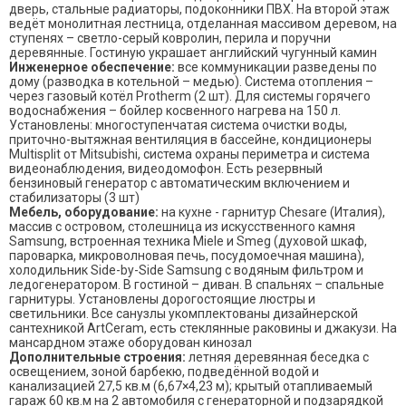
дверь, стальные радиаторы, подоконники ПВХ. На второй этаж
ведёт монолитная лестница, отделанная массивом деревом, на
ступенях – светло-серый ковролин, перила и поручни
деревянные. Гостиную украшает английский чугунный камин
Инженерное обеспечение:
все коммуникации разведены по
дому (разводка в котельной – медью). Система отопления –
через газовый котёл Protherm (2 шт). Для системы горячего
водоснабжения – бойлер косвенного нагрева на 150 л.
Установлены: многоступенчатая система очистки воды,
приточно-вытяжная вентиляция в бассейне, кондиционеры
Multisplit от Mitsubishi, система охраны периметра и система
видеонаблюдения, видеодомофон. Есть резервный
бензиновый генератор с автоматическим включением и
стабилизаторы (3 шт)
Мебель, оборудование:
на кухне - гарнитур Chesare (Италия),
массив с островом, столешница из искусственного камня
Samsung, встроенная техника Miele и Smeg (духовой шкаф,
пароварка, микроволновая печь, посудомоечная машина),
холодильник Side-by-Side Samsung с водяным фильтром и
ледогенератором. В гостиной – диван. В спальнях – спальные
гарнитуры. Установлены дорогостоящие люстры и
светильники. Все санузлы укомплектованы дизайнерской
сантехникой ArtCeram, есть стеклянные раковины и джакузи. На
мансардном этаже оборудован кинозал
Дополнительные строения:
летняя деревянная беседка с
освещением, зоной барбекю, подведённой водой и
канализацией 27,5 кв.м (6,67×4,23 м); крытый отапливаемый
гараж 60 кв.м на 2 автомобиля с генераторной и подзарядкой