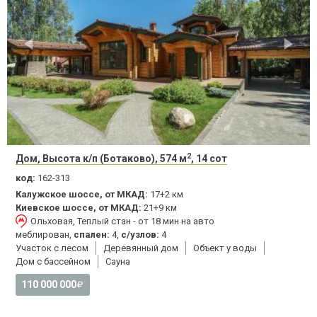
2
Дом, Высота к/п (Ботаково), 574 м
, 14 сот
код:
162-313
Калужское шоссе, от МКАД:
17+2 км
Киевское шоссе, от МКАД:
21+9 км
Ольховая, Теплый стан - от 18 мин на авто
меблирован,
спален:
4,
с/узлов:
4
Участок с лесом
Деревянный дом
Объект у воды
Дом с бассейном
Сауна
110 000 000