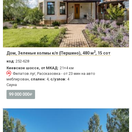
2
Дом, Зеленые холмы к/п (Першино), 480 м
, 15 сот
код:
252-628
Киевское шоссе, от МКАД:
21+4 км
Филатов луг, Рассказовка - от 23 мин на авто
меблирован,
спален:
4,
с/узлов:
4
Сауна
99 000 000