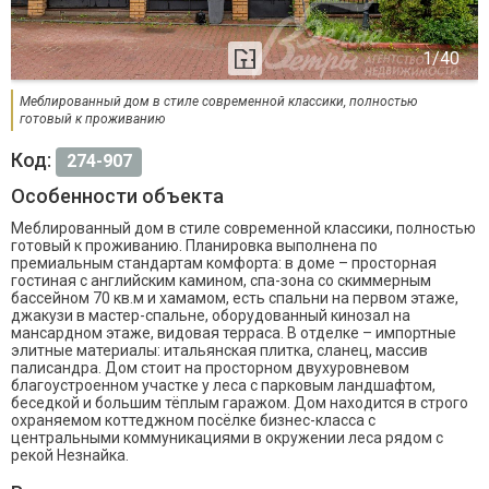
Меблированный дом в стиле современной классики, полностью
готовый к проживанию
Код:
274-907
Особенности объекта
Меблированный дом в стиле современной классики, полностью
готовый к проживанию. Планировка выполнена по
премиальным стандартам комфорта: в доме – просторная
гостиная с английским камином, спа-зона со скиммерным
бассейном 70 кв.м и хамамом, есть спальни на первом этаже,
джакузи в мастер-спальне, оборудованный кинозал на
мансардном этаже, видовая терраса. В отделке – импортные
элитные материалы: итальянская плитка, сланец, массив
палисандра. Дом стоит на просторном двухуровневом
благоустроенном участке у леса с парковым ландшафтом,
беседкой и большим тёплым гаражом. Дом находится в строго
охраняемом коттеджном посёлке бизнес-класса с
центральными коммуникациями в окружении леса рядом с
рекой Незнайка.