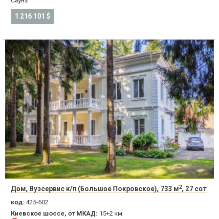
Сауна
1 216 101 $
2
Дом, Вузсервис к/п (Большое Покровское), 733 м
, 27 сот
код:
425-602
Киевское шоссе, от МКАД:
15+2 км