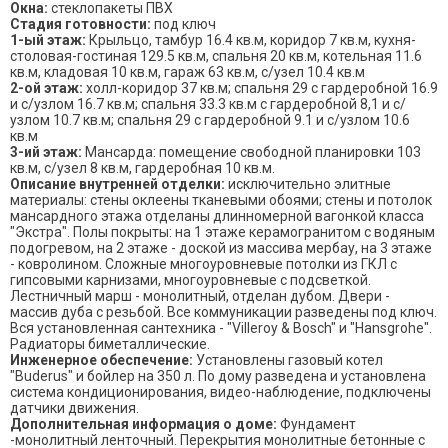
Окна:
стеклопакеты ПВХ
Стадия готовности:
под ключ
1-ый этаж:
Крыльцо, тамбур 16.4 кв.м, коридор 7 кв.м, кухня-
столовая-гостиная 129.5 кв.м, спальня 20 кв.м, котельная 11.6
кв.м, кладовая 10 кв.м, гараж 63 кв.м, с/узел 10.4 кв.м
2-ой этаж:
холл-коридор 37 кв.м; спальня 29 с гардеробной 16.9
и с/узлом 16.7 кв.м; спальня 33.3 кв.м с гардеробной 8,1 и с/
узлом 10.7 кв.м; спальня 29 с гардеробной 9.1 и с/узлом 10.6
кв.м
3-ий этаж:
Мансарда: помещение свободной планировки 103
кв.м, с/узел 8 кв.м, гардеробная 10 кв.м.
Описание внутренней отделки:
исключительно элитные
материалы: стены оклеены тканевыми обоями; стены и потолок
мансардного этажа отделаны длинномерной вагонкой класса
"Экстра". Полы покрыты: на 1 этаже керамогранитом с водяным
подогревом, на 2 этаже - доской из массива мербау, на 3 этаже
- ковролином. Сложные многоуровневые потолки из ГКЛ с
гипсовыми карнизами, многоуровневые с подсветкой.
Лестничный марш - монолитный, отделан дубом. Двери -
массив дуба с резьбой. Все коммуникации разведены под ключ.
Вся установленная сантехника - "Villeroy & Bosch" и "Hansgrohe".
Радиаторы биметаллические.
Инженерное обеспечение:
Установлены газовый котел
"Buderus" и бойлер на 350 л. По дому разведена и установлена
система кондиционирования, видео-наблюдение, подключены
датчики движения.
Дополнительная информация о доме:
Фундамент
-монолитный ленточный. Перекрытия монолитные бетонные с