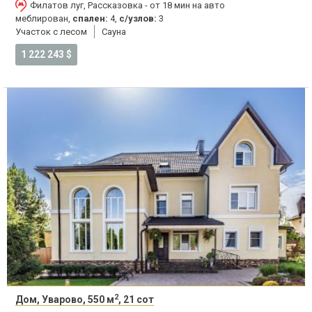
Филатов луг, Рассказовка - от 18 мин на авто
меблирован,
спален:
4,
с/узлов:
3
Участок с лесом
Сауна
1 222 243 $
2
Дом, Уварово, 550 м
, 21 сот