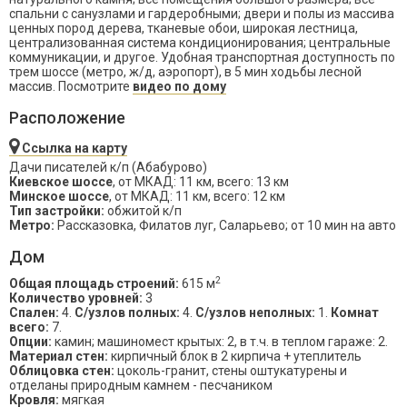
спальни с санузлами и гардеробными; двери и полы из массива
ценных пород дерева, тканевые обои, широкая лестница,
централизованная система кондиционирования; центральные
коммуникации, и другое. Удобная транспортная доступность по
трем шоссе (метро, ж/д, аэропорт), в 5 мин ходьбы лесной
массив. Посмотрите
видео по дому
Расположение
Ссылка на карту
Дачи писателей к/п (Абабурово)
Киевское шоссе
, от МКАД: 11 км, всего: 13 км
Минское шоссе
, от МКАД: 11 км, всего: 12 км
Тип застройки:
обжитой к/п
Метро:
Рассказовка, Филатов луг, Саларьево; от 10 мин на авто
Дом
2
Общая площадь строений:
615 м
Количество уровней:
3
Спален:
4.
С/узлов полных:
4.
С/узлов неполных:
1.
Комнат
всего:
7.
Опции:
камин; машиномест крытых: 2, в т.ч. в теплом гараже: 2.
Материал стен:
кирпичный блок в 2 кирпича + утеплитель
Облицовка стен:
цоколь-гранит, стены оштукатурены и
отделаны природным камнем - песчаником
Кровля:
мягкая