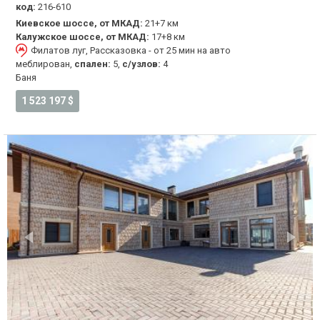
код:
216-610
Киевское шоссе, от МКАД:
21+7 км
Калужское шоссе, от МКАД:
17+8 км
Филатов луг, Рассказовка - от 25 мин на авто
меблирован,
спален:
5,
с/узлов:
4
Баня
1 523 197 $