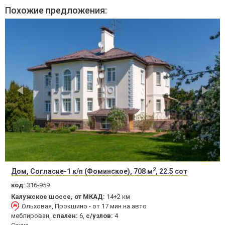
Похожие предложения:
2
Дом, Согласие-1 к/п (Фоминское), 708 м
, 22.5 сот
код:
316-959
Калужское шоссе, от МКАД:
14+2 км
Ольховая, Прокшино - от 17 мин на авто
меблирован,
спален:
6,
с/узлов:
4