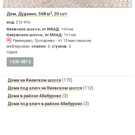
2
Дом, Дудкино, 568 м
, 20 сот
код:
212-916
Киевское шоссе, от МКАД:
1+0 км
Калужское шоссе, от МКАД:
1+1 км
Румянцево, Тропарево - от 15 мин пешком
меблирован,
спален:
3,
с/узлов:
5
Сауна
1 535 481 $
Дома на Киевском шоссе
(173)
Дома под ключ на Киевском шоссе
(112)
Дома в районе Абабурово
(3)
Дома под ключ в районе Абабурово
(3)