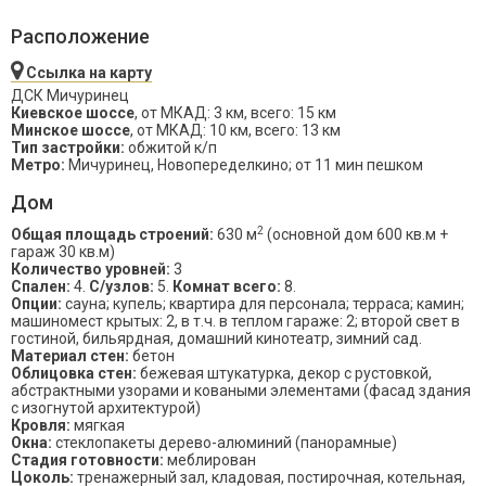
Расположение
Ссылка на карту
ДСК Мичуринец
Киевское шоссе
, от МКАД: 3 км, всего: 15 км
Минское шоссе
, от МКАД: 10 км, всего: 13 км
Тип застройки:
обжитой к/п
Метро:
Мичуринец, Новопеределкино; от 11 мин пешком
Дом
2
Общая площадь строений:
630 м
(основной дом 600 кв.м +
гараж 30 кв.м)
Количество уровней:
3
Спален:
4.
С/узлов:
5.
Комнат всего:
8.
Опции:
сауна; купель; квартира для персонала; терраса; камин;
машиномест крытых: 2, в т.ч. в теплом гараже: 2; второй свет в
гостиной, бильярдная, домашний кинотеатр, зимний сад.
Материал стен:
бетон
Облицовка стен:
бежевая штукатурка, декор с рустовкой,
абстрактными узорами и коваными элементами (фасад здания
с изогнутой архитектурой)
Кровля:
мягкая
Окна:
стеклопакеты дерево-алюминий (панорамные)
Стадия готовности:
меблирован
Цоколь:
тренажерный зал, кладовая, постирочная, котельная,