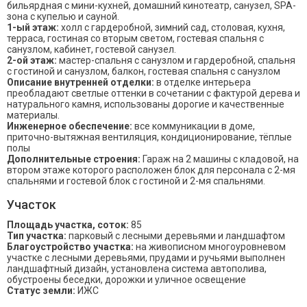
бильярдная с мини-кухней, домашний кинотеатр, санузел, SPA-
зона с купелью и сауной.
1-ый этаж:
холл с гардеробной, зимний сад, столовая, кухня,
терраса, гостиная со вторым светом, гостевая спальня с
санузлом, кабинет, гостевой санузел.
2-ой этаж:
мастер-спальня с санузлом и гардеробной, спальня
с гостиной и санузлом, балкон, гостевая спальня с санузлом
Описание внутренней отделки:
в отделке интерьера
преобладают светлые оттенки в сочетании с фактурой дерева и
натурального камня, использованы дорогие и качественные
материалы.
Инженерное обеспечение:
все коммуникации в доме,
приточно-вытяжная вентиляция, кондиционирование, тёплые
полы
Дополнительные строения:
Гараж на 2 машины с кладовой, на
втором этаже которого расположен блок для персонала с 2-мя
спальнями и гостевой блок с гостиной и 2-мя спальнями.
Участок
Площадь участка, соток:
85
Тип участка:
парковый с лесными деревьями и ландшафтом
Благоустройство участка:
на живописном многоуровневом
участке с лесными деревьями, прудами и ручьями выполнен
ландшафтный дизайн, установлена система автополива,
обустроены беседки, дорожки и уличное освещение
Статус земли:
ИЖС