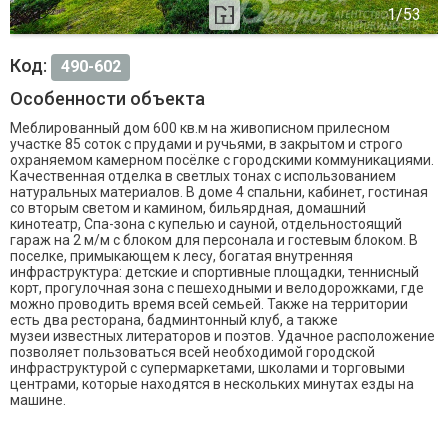
Код:
490-602
Особенности объекта
Меблированный дом 600 кв.м на живописном прилесном
участке 85 соток с прудами и ручьями, в закрытом и строго
охраняемом камерном посёлке с городскими коммуникациями.
Качественная отделка в светлых тонах с использованием
натуральных материалов. В доме 4 спальни, кабинет, гостиная
со вторым светом и камином, бильярдная, домашний
кинотеатр, Спа-зона с купелью и сауной, отдельностоящий
гараж на 2 м/м с блоком для персонала и гостевым блоком. В
поселке, примыкающем к лесу, богатая внутренняя
инфраструктура: детские и спортивные площадки, теннисный
корт, прогулочная зона с пешеходными и велодорожками, где
можно проводить время всей семьей. Также на территории
есть два ресторана, бадминтонный клуб, а также
музеи известных литераторов и поэтов. Удачное расположение
позволяет пользоваться всей необходимой городской
инфраструктурой с супермаркетами, школами и торговыми
центрами, которые находятся в нескольких минутах езды на
машине.