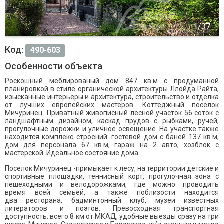
Код:
490-603
Особенности объекта
Роскошный меблированый дом 847 кв.м с продуманной
планировкой в стиле органической архитектуры Ллойда Райта,
изысканные интерьеры и архитектура, строительство и отделка
от лучших европейских мастеров. Коттеджный поселок
Мичуринец. Приватный живописный лесной участок 56 соток с
ландшафтным дизайном, каскад прудов с рыбками, ручей,
прогулочные дорожки и уличное освещение. На участке также
находится комплекс строений: гостевой дом с баней 137 кв.м,
дом для персонала 67 кв.м, гараж на 2 авто, хозблок с
мастерской. Идеальное состояние дома.
Поселок Мичуринец -примыкает к лесу, на территории детские и
спортивные площадки, теннисный корт, прогулочная зона с
пешеходными и велодорожками, где можно проводить
время всей семьей, а также поблизости находится
два ресторана, бадминтонный клуб, музеи известных
литераторов и поэтов. Превосходная транспортная
доступность: всего 8 км от МКАД, удобные выезды сразу на три