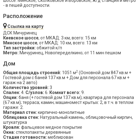
шоссе: Минское, Сколковское и Боровское, ж/д станция и метро
- в пешей доступности.
Расположение
Ссылка на карту
ДСК Мичуринец
Киевское шоссе
, от МКАД: 3 км, всего: 15 км
Минское шоссе
, от МКАД: 10 км, всего: 13 км
Тип застройки:
обжитой к/п
Метро:
Мичуринец, Новопеределкино; от 11 мин пешком
Дом
2
Общая площадь строений:
1051 м
(Основной дом 847 кв.м +
Гостевой дом с баней 137 кв.м + Дом для персонала 67 кв.м +
гараж на 2 авто)
Количество уровней:
3
Спален:
4.
С/узлов:
6.
Комнат всего:
9.
Опции:
баня (+ гостевой дом 137 кв.м); квартира для персонала
(67 кв.м); терраса; камин; машиномест крытых: 2, в т.ч. в теплом
гараже: 2.
Материал стен:
кирпично-монолитные
Облицовка стен:
Натуральный камень, облицовочный кирпич,
штукатурка
Кровля:
фальцевое медное покрытие
Окна:
стеклопакеты деревянные
Стадия готовности:
меблирован