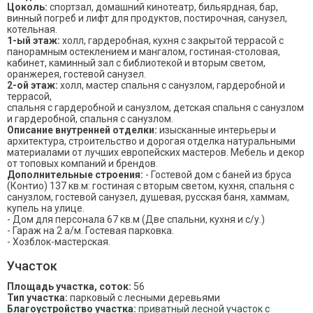
Цоколь:
спортзал, домашний кинотеатр, бильярдная, бар,
винный погреб и лифт для продуктов, постирочная, санузел,
котельная.
1-ый этаж:
холл, гардеробная, кухня с закрытой террасой с
панорамным остеклением и мангалом, гостиная-столовая,
кабинет, каминный зал с библиотекой и вторым светом,
оранжерея, гостевой санузел.
2-ой этаж:
холл, мастер спальня с санузлом, гардеробной и
террасой,
спальня с гардеробной и санузлом, детская спальня с санузлом
и гардеробной, спальня с санузлом.
Описание внутренней отделки:
изысканные интерьеры и
архитектура, строительство и дорогая отделка натуральными
материалами от лучших европейских мастеров. Мебель и декор
от топовых компаний и брендов.
Дополнительные строения:
- Гостевой дом с баней из бруса
(Контио) 137 кв.м: гостиная с вторым светом, кухня, спальня с
санузлом, гостевой санузел, душевая, русская баня, хаммам,
купель на улице.
- Дом для персонала 67 кв.м (Две спальни, кухня и с/у.)
- Гараж на 2 а/м. Гостевая парковка.
- Хозблок-мастерская.
Участок
Площадь участка, соток:
56
Тип участка:
парковый с лесными деревьями
Благоустройство участка:
приватный лесной участок с