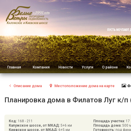
Главная
Компания
Новости
Услуги
О районе
Ко
Описание
дома
Местоположение
дома на карте
Ф
Планировка дома в Филатов Луг к/п (
Код:
168 - 211
Площадь участка:
17 
Калужское шоссе, от МКАД:
5+6 км
Площадь дома:
500 
Киевское шоссе, от МКАД:
6+5 км
Готовность:
под фин