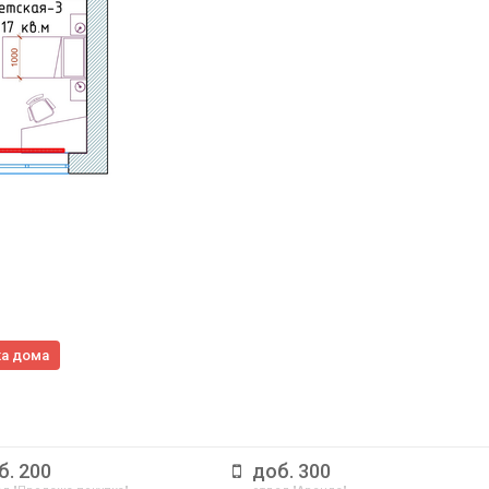
ка
дома
б. 200
доб. 300