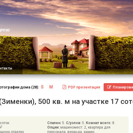
нтакты
S
M
отографии
дома
(28):
PDF
презентация
Планиров
Зименки), 500 кв. м на участке 17 со
соток
Спален:
5.
С/узлов:
5.
Комнат всего:
8.
2
м
Опции:
машиномест: 2, квартира для
ишную отделку
персонала, веранда, камин.