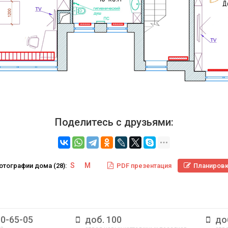
Поделитесь с друзьями:
S
M
отографии
дома
(28):
PDF
презентация
Планиров
10-65-05
доб. 100
до