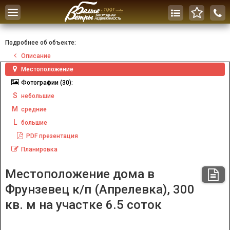
Toggle
navigation
Подробнее об объекте:
Описание
Местоположение
Фотографии
(30):
S
небольшие
M
средние
L
большие
PDF
презентация
Планировка
Местоположение дома в
Фрунзевец к/п (Апрелевка), 300
кв. м на участке 6.5 соток