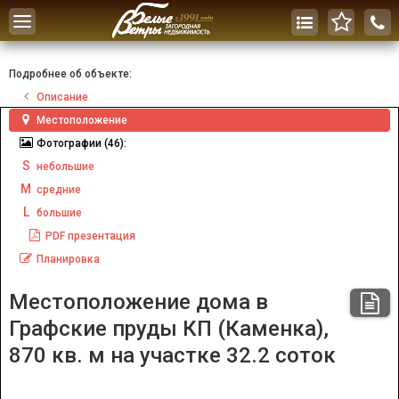
Toggle
navigation
Подробнее об объекте:
Описание
Местоположение
Фотографии
(46):
S
небольшие
M
средние
L
большие
PDF
презентация
Планировка
Местоположение дома в
Графские пруды КП (Каменка),
870 кв. м на участке 32.2 соток