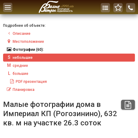
Toggle
navigation
Подробнее об объекте:
Описание
Местоположение
Фотографии
(60):
S
небольшие
M
средние
L
большие
PDF
презентация
Планировка
Малые фотографии дома в
Империал КП (Рогозинино), 632
кв. м на участке 26.3 соток