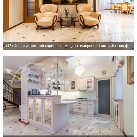
(15)
Копия известной картины немецкого импрессиониста Франца фон Штука "Танцовщицы" создана специально для этого дома и задает атмосферу.