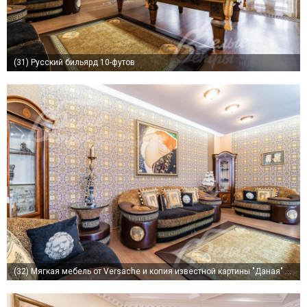
(31)
Русский бильярд 10-футов
(32)
Мягкая мебель от Versache и копия известной картины "Даная" Густава Климта в бильярдной