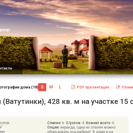
нтакты
S
M
L
отографии
дома
(19):
PDF
презентация
Плани
Ватутинки), 428 кв. м на участке 15 
соток
Спален:
6.
С/узлов:
4.
Комнат всего:
6.
2
м
Опции:
веранда, одну из спален можно
лку
оборудовать под кабинет. В доме и на