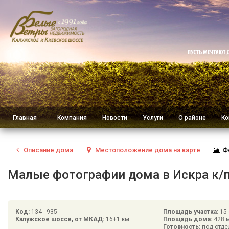
Главная
Компания
Новости
Услуги
О районе
Ко
Описание
дома
Местоположение
дома на карте
Ф
Малые фотографии дома в Искра к/п (
Код:
134 - 935
Площадь участка:
15 
Калужское шоссе, от МКАД:
16+1 км
Площадь дома:
428 
Готовность:
под отде