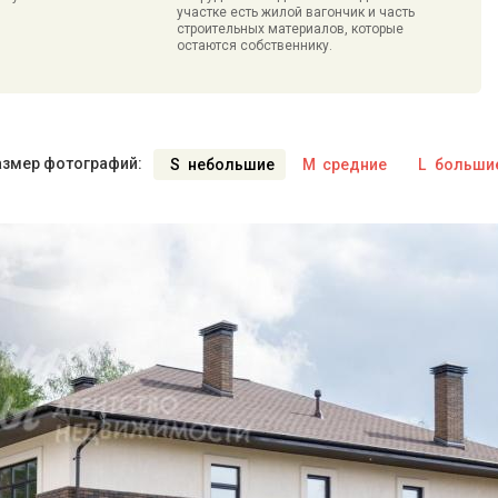
участке есть жилой вагончик и часть
строительных материалов, которые
остаются собственнику.
азмер фотографий:
S
небольшие
M
средние
L
больши