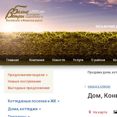
Главная
Компания
Новости
Услуги
О районе
Ко
Продажа дачи, ко
Предложения недели
Новые поступления
н
азад к списку
Выгодные предложения
Дом, Кон
Коттеджные поселки и ЖК
Дома, коттеджи
На карте
Таунхаусы