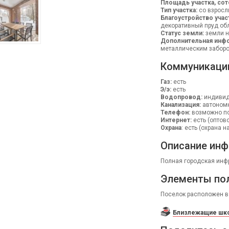
Площадь участка, сот
Тип участка:
со взрос
Благоустройство учас
декоративный пруд обл
Статус земли:
земли н
Дополнительная инфо
металлическим забором
Коммуникаци
Газ:
есть
Э/э:
есть
Водопровод:
индивид
Канализация:
автоном
Телефон:
возможно п
Интернет:
есть (оптов
Охрана
: есть (охрана 
Описание инф
Полная городская инфр
Элементы по
Поселок расположен в
Близлежащие шко