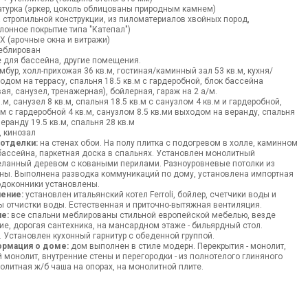
турка (эркер, цоколь облицованы природным камнем)
 стропильной конструкции, из пиломатериалов хвойных пород,
улонное покрытие типа "Катепал")
 (арочные окна и витражи)
блирован
 для бассейна, другие помещения.
мбур, холл-прихожая 36 кв.м, гостиная/каминный зал 53 кв.м, кухня/
одом на террасу, спальня 18.5 кв.м с гардеробной, блок бассейна
ая, санузел, тренажерная), бойлерная, гараж на 2 а/м.
.м, санузел 8 кв.м, спальня 18.5 кв.м с санузлом 4 кв.м и гардеробной,
.м с гардеробной 4 кв.м, санузлом 8.5 кв.ми выходом на веранду, спальня
еранду 19.5 кв.м, спальня 28 кв.м
 кинозал
 отделки:
на стенах обои. На полу плитка с подогревом в холле, каминном
 бассейна, паркетная доска в спальнях. Установлен монолитный
еланный деревом с коваными перилами. Разноуровневые потолки из
ены. Выполнена разводка коммуникаций по дому, установлена импортная
одоконники установлены.
ение:
установлен итальянский котел Ferroli, бойлер, счетчики воды и
ы отчистки воды. Естественная и приточно-вытяжная вентиляция.
е:
все спальни меблированы стильной европейской мебелью, везде
, дорогая сантехника, на мансардном этаже - бильярдный стол.
. Установлен кухонный гарнитур с обеденной группой.
ормация о доме:
дом выполнен в стиле модерн. Перекрытия - монолит,
 монолит, внутренние стены и перегородки - из полнотелого глиняного
нолитная ж/б чаша на опорах, на монолитной плите.