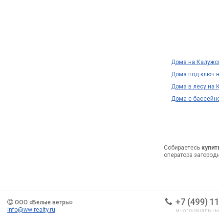
Дома на Калужс
Дома под ключ 
Дома в лесу на
Дома с бассейн
Собираетесь
купит
оператора загород
+7 (499) 1
ООО «Белые ветры»
info@ww-realty.ru
многоканальн