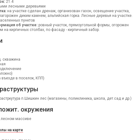
ок:
21.4
лыми лесными деревьями
тка:
на участке сделан дренаж, организован газон, освещение участка,
агорожен диким камнем, альпийская горка. Лесные деревья на участке.
аселенных пунктов
рмация об участке:
ровный участок, прямоугольной формы, огорожен
 на кирпичных столбах, по фасаду - кирпичный забор.
и
. скважина
ная
одключение
олокно)
на въезде в поселок, КПП)
раструктуры
астркутура п.Шишкин лес (магазины, поликлиника, школа, дет.сад и др.)
ложит. окружения
 лесном массиве
лы на карте