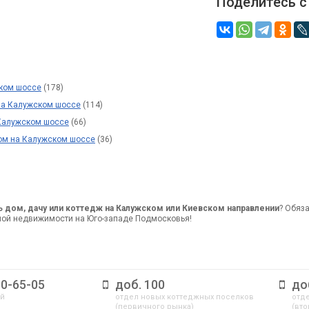
Поделитесь с
ком шоссе
(178)
на Калужском шоссе
(114)
 Калужском шоссе
(66)
ом на Калужском шоссе
(36)
ь дом, дачу или коттедж на Калужском или Киевском направлении
? Обяз
ной недвижимости на Юго-западе Подмосковья!
10-65-05
доб. 100
до
ый
отдел новых коттеджных поселков
отде
(первичного рынка)
(вто