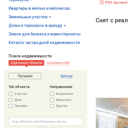
PDF презент
Квартиры в жилых комплексах
Земельные участки
Снят с реа
Дома и таунхаусы в аренду
Земля для бизнеса и инвестпроекты
Каталог загородной недвижимости
Поиск недвижимости
отдельные объекты
поселки и ЖК
Продажа
Аренда
Тип объекта:
Направление:
Участок
Калужское
Дом
Киевское
Таунхаус
Другое