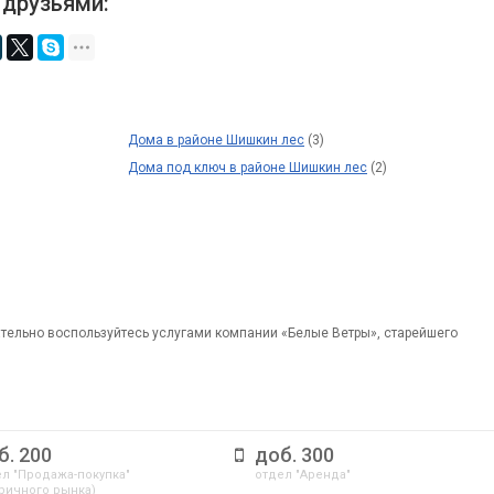
 друзьями:
Дома в районе Шишкин лес
(3)
Дома под ключ в районе Шишкин лес
(2)
ательно воспользуйтесь услугами компании «Белые Ветры», старейшего
б. 200
доб. 300
л "Продажа-покупка"
отдел "Аренда"
ричного рынка)