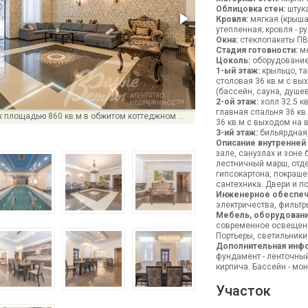
Облицовка стен:
штука
Кровля:
мягкая (крыша
утепленная; кровля - р
Окна:
стеклопакеты ПВХ
Стадия готовности:
ме
Цоколь:
оборудование
1-ый этаж:
крыльцо, та
столовая 36 кв.м с вых
(бассейн, сауна, душев
2-ой этаж:
холл 32.5 кв
главная спальня 36 кв
Стильный коттедж площадью 860 кв.м в обжитом коттеджном поселке Конверсия
36 кв.м с выходом на в
3-ий этаж:
бильярдная,
Описание внутренней
зале, санузлах и зоне
лестничный марш, отд
гипсокартона, покраш
сантехника. Двери и п
Инженерное обеспеч
электричества, фильтр
Мебель, оборудовани
современное освещение
Портьеры, светильники
Дополнительная инф
фундамент - ленточный
кирпича. Бассейн - мо
Участок