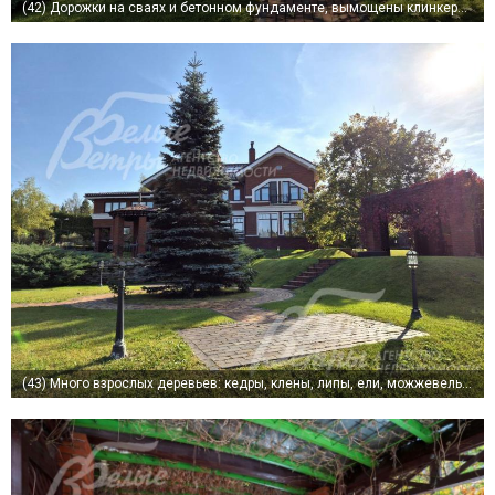
(42)
Дорожки на сваях и бетонном фундаменте, вымощены клинкерной брусчаткой и освещены
(43)
Много взрослых деревьев: кедры, клены, липы, ели, можжевельники