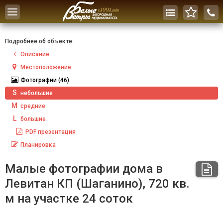
Toggle
navigation
Подробнее об объекте:
Описание
Местоположение
Фотографии
(46):
S
небольшие
M
средние
L
большие
PDF
презентация
Планировка
Малые фотографии дома в
Левитан КП (Шаганино), 720 кв.
м на участке 24 соток