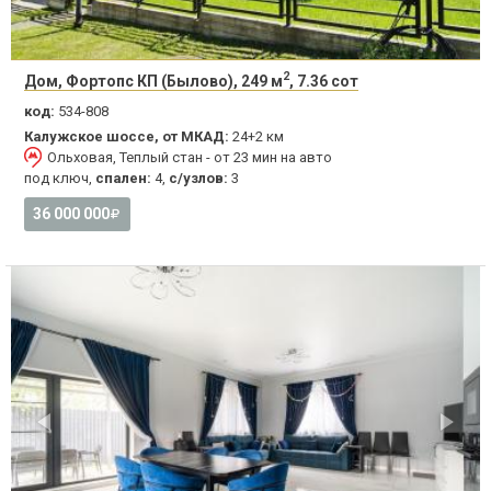
2
Дом, Фортопс КП (Былово), 249 м
, 7.36 сот
код:
534-808
Калужское шоссе, от МКАД:
24+2 км
Ольховая, Теплый стан - от 23 мин на авто
под ключ,
спален:
4,
с/узлов:
3
36 000 000