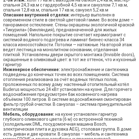
2-ой этаж:
холл 17 кв.м с выходом на балкон 2,4 кв.м, мастер-
спальня 24,3 кв.м с гардеробной 4,5 кв.м и санузлом 7,1 кв.м,
спальня 12,8 кв.м, спальня 17 кв.м, санузел 5,2 кв.м
Описание внутренней отделки:
интерьер выполнен в
современном стиле в светлой цветовой гамме. Во всём доме –
панорамное остекление. Стены окрашены экологичной краской
«Тикурила» (Финляндия), предназначенной для жилых
помещений. Напольное покрытие сочетает керамогранит с
системой водяного подогрева и ламинат бизнес-класса 34
класса износостойкости. Потолки — натяжные. На второй этаж
ведет лестница на монолитном основании, отделанная
плиткой. Установлены двери скрытого монтажа (Invisible doors),
окрашенные в оливковый цвет: в тот же оттенок, что и кухонный
гарнитур
Инженерное обеспечение:
электроснабжение и сантехника
подведены до конечных точек во всех помещениях. Система
отопления реализована за счёт водяных тёплых полов,
проложенных по всему дому: настенный отопительный котёл
Buderus мощностью 24 кВт установлен на кухне. Для горячего
водоснабжения предусмотрен бак косвенного нагрева
объёмом 100 литров. В системе водоснабжения смонтирован
фильтр грубой очистки. В санузлах – система принудительной
вентиляции
Мебель, оборудование:
на кухне установлен гарнитур
глубокого оливкового цвета (6 м) со встроенной техникой
(холодильник DML, посудомоечная машина Bosch,
электрическая плита и духовка AEG), столовая группа. В доме
есть диван и две кровати. В санузлах – мебель и сантехника