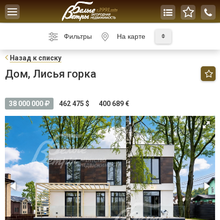
Toggle
navigation
Фильтры
На карте
Н
азад к списку
Дом, Лисья горка
38 000 000
462 475 $
400 689 €