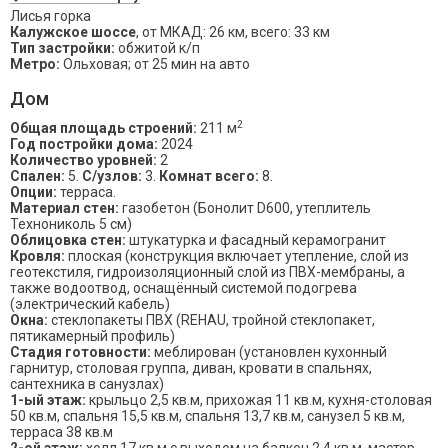
Лисья горка
Калужское шоссе
, от МКАД: 26 км, всего: 33 км
Тип застройки:
обжитой к/п
Метро:
Ольховая; от 25 мин на авто
Дом
2
Общая площадь строений:
211 м
Год постройки дома:
2024
Количество уровней:
2
Спален:
5.
С/узлов:
3.
Комнат всего:
8.
Опции:
терраса.
Материал стен:
газобетон (Бонолит D600, утеплитель
Технониколь 5 см)
Облицовка стен:
штукатурка и фасадный керамогранит
Кровля:
плоская (конструкция включает утепление, слой из
геотекстиля, гидроизоляционный слой из ПВХ-мембраны, а
также водоотвод, оснащённый системой подогрева
(электрический кабель)
Окна:
стеклопакеты ПВХ (REHAU, тройной стеклопакет,
пятикамерный профиль)
Стадия готовности:
меблирован (установлен кухонный
гарнитур, столовая группа, диван, кровати в спальнях,
сантехника в санузлах)
1-ый этаж:
крыльцо 2,5 кв.м, прихожая 11 кв.м, кухня-столовая
50 кв.м, спальня 15,5 кв.м, спальня 13,7 кв.м, санузел 5 кв.м,
терраса 38 кв.м