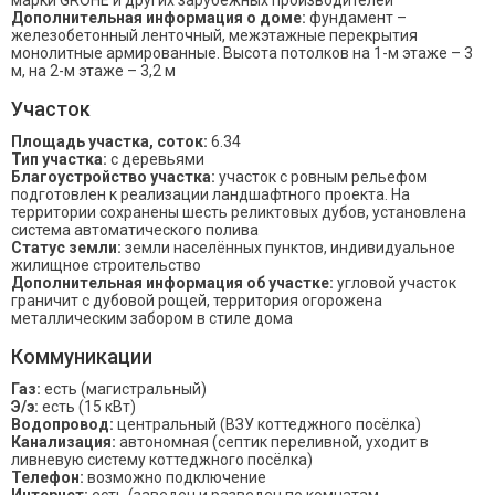
марки GROHE и других зарубежных производителей
Дополнительная информация о доме:
фундамент –
железобетонный ленточный, межэтажные перекрытия
монолитные армированные. Высота потолков на 1-м этаже – 3
м, на 2-м этаже – 3,2 м
Участок
Площадь участка, соток:
6.34
Тип участка:
с деревьями
Благоустройство участка:
участок с ровным рельефом
подготовлен к реализации ландшафтного проекта. На
территории сохранены шесть реликтовых дубов, установлена
система автоматического полива
Статус земли:
земли населённых пунктов, индивидуальное
жилищное строительство
Дополнительная информация об участке:
угловой участок
граничит с дубовой рощей, территория огорожена
металлическим забором в стиле дома
Коммуникации
Газ:
есть (магистральный)
Э/э:
есть (15 кВт)
Водопровод:
центральный (ВЗУ коттеджного посёлка)
Канализация:
автономная (септик переливной, уходит в
ливневую систему коттеджного посёлка)
Телефон:
возможно подключение