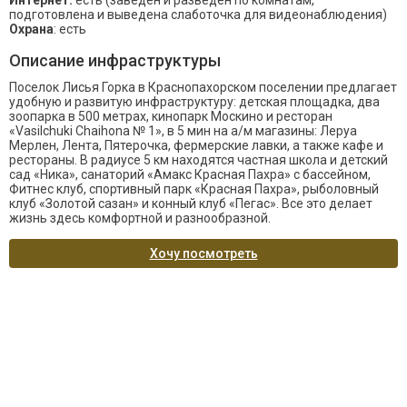
Интернет:
есть (заведен и разведен по комнатам,
подготовлена и выведена слаботочка для видеонаблюдения)
Охрана
: есть
Описание инфраструктуры
Поселок Лисья Горка в Краснопахорском поселении предлагает
удобную и развитую инфраструктуру: детская площадка, два
зоопарка в 500 метрах, кинопарк Москино и ресторан
«Vasilchuki Chaihona № 1», в 5 мин на а/м магазины: Леруа
Мерлен, Лента, Пятерочка, фермерские лавки, а также кафе и
рестораны. В радиусе 5 км находятся частная школа и детский
сад «Ника», санаторий «Амакс Красная Пахра» с бассейном,
Фитнес клуб, спортивный парк «Красная Пахра», рыболовный
клуб «Золотой сазан» и конный клуб «Пегас». Все это делает
жизнь здесь комфортной и разнообразной.
Хочу посмотреть