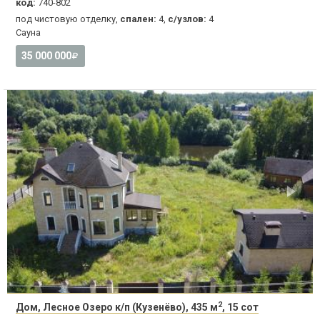
код:
740-802
под чистовую отделку,
спален:
4,
с/узлов:
4
Сауна
35 000 000
2
Дом, Лесное Озеро к/п (Кузенёво), 435 м
, 15 сот