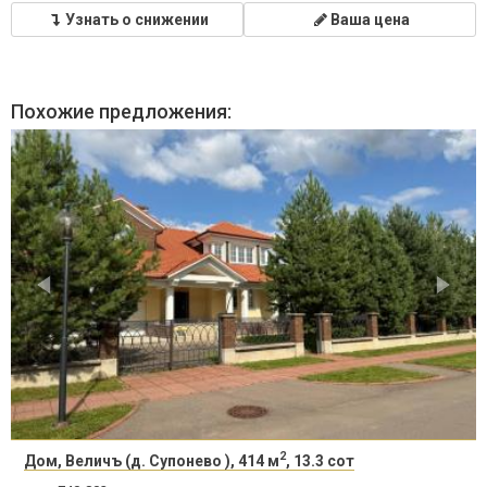
Узнать о снижении
Ваша цена
Похожие предложения:
2
Дом, Величъ (д. Супонево ), 414 м
, 13.3 сот