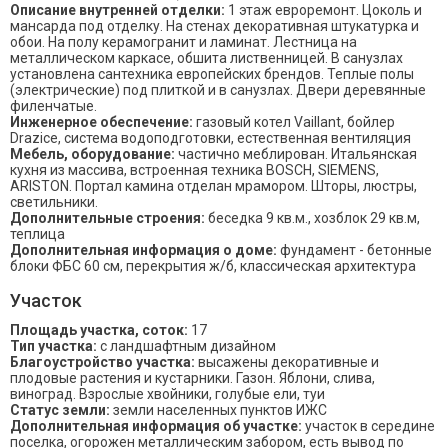
Описание внутренней отделки:
1 этаж евроремонт. Цоколь и
мансарда под отделку. На стенах декоративная штукатурка и
обои. На полу керамогранит и ламинат. Лестница на
металлическом каркасе, обшита лиственницей. В санузлах
установлена сантехника европейских брендов. Теплые полы
(электрические) под плиткой и в санузлах. Двери деревянные
филенчатые.
Инженерное обеспечение:
газовый котел Vaillant, бойлер
Drazice, система водоподготовки, естественная вентиляция
Мебель, оборудование:
частично меблирован. Итальянская
кухня из массива, встроенная техника BOSCH, SIEMENS,
ARISTON. Портал камина отделан мрамором. Шторы, люстры,
светильники.
Дополнительные строения:
беседка 9 кв.м., хозблок 29 кв.м,
теплица
Дополнительная информация о доме:
фундамент - бетонные
блоки ФБС 60 см, перекрытия ж/б, классическая архитектура
Участок
Площадь участка, соток:
17
Тип участка:
с ландшафтным дизайном
Благоустройство участка:
высажены декоративные и
плодовые растения и кустарники. Газон. Яблони, слива,
виноград. Взрослые хвойники, голубые ели, туи
Статус земли:
земли населенных пунктов ИЖС
Дополнительная информация об участке:
участок в середине
поселка, огорожен металлическим забором, есть вывод по