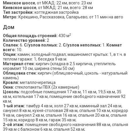
Минское шоссе
, от МКАД: 22 км, всего: 23 км
Киевское шоссе
, от МКАД: 21 км, всего: 28 км
Тип застройки:
коттеджная застройка
Метро:
Крёкшино, Рассказовка, Саларьево; от 11 мин на авто
Дом
2
Общая площадь строений:
430 м
Количество уровней:
2
Спален:
6.
С/узлов полных:
2.
С/узлов неполных:
1.
Комнат
всего:
10.
Опции:
камин; холодный подвал; машиномест крытых: 1, в т.ч. в
теплом гараже: 1; беседка 9 кв.м.
Материал стен:
кирпич (кладка в 2.5 кирпича, утеплитель
керамзит 10 см, ширина стены 50 см)
Облицовка стен:
кирпич (облицовочный, цоколь - натуральный
камень)
Кровля:
металлочерепица
Окна:
стеклопакеты ПВХ (2х камерные)
Цоколь:
подсобные помещения 17 кв.м, 11 кв.м, 19,5 кв.м, 35
кв.м, котельная 17 кв.м, помещение свободного назначения 92
кв.м;
1-ый этаж:
тамбур 4 кв.м, холл 27 кв.м, каминный зал 24 кв.м,
санузел 8 кв.м, кухня-столовая 28 кв.м, спальня 10 кв.м, коридор
9 кв.м, санузел 2 кв.м, спальня 16 кв.м, спальня 20 кв.м, спальня
15 кв.м, коридор 8 кв.м, гараж 35 кв.м;
2-ой этаж:
помещение свободного назначения 88 кв.м, спальня
39 кв.м с балконом 6 кв.м, спальня 52 кв.м;