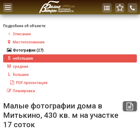
Toggle
navigation
Подробнее об объекте:
Описание
Местоположение
Фотографии
(27):
S
небольшие
M
средние
L
большие
PDF
презентация
Планировка
Малые фотографии дома в
Митькино, 430 кв. м на участке
17 соток