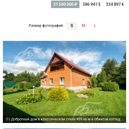
31 500 000
386 941 $
334 897 €
S
M
L
Размер фотографий:
(1)
Добротный дом в классическом стиле 430 кв.м в обжитой коттеджной застройке