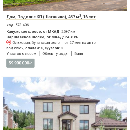
2
Дом, Подолье КП (Шаганино), 457 м
, 16 сот
код:
573-406
Калужское шоссе, от МКАД:
25+7 км
Варшавское шоссе, от МКАД:
24+6 км
Ольховая, Бунинская аллея - от 27 мин на авто
под ключ,
спален:
6,
с/узлов:
3
Участок с лесом
Объект у воды
Баня
59 900 000