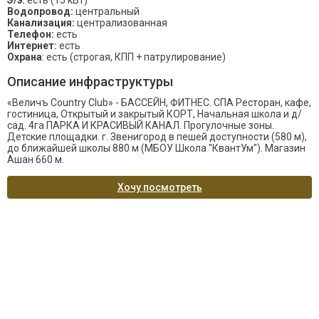
Э/э:
есть (15 кВт)
Водопровод:
центральный
Канализация:
централизованная
Телефон:
есть
Интернет:
есть
Охрана
: есть (строгая, КПП + патрулирование)
Описание инфраструктуры
«Величъ Country Club» - БАССЕЙН, ФИТНЕС. СПА Ресторан, кафе,
гостиница, Открытый и закрытый КОРТ, Начальная школа и д/
сад. 4га ПАРКА И КРАСИВЫЙ КАНАЛ. Прогулочные зоны.
Детские площадки. г. Звенигород в пешей доступности (580 м),
до ближайшей школы 880 м (МБОУ Школа "КвантУм"). Магазин
Ашан 660 м.
Хочу посмотреть