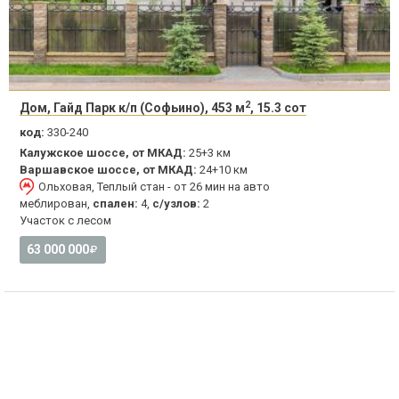
2
Дом, Гайд Парк к/п (Софьино), 453 м
, 15.3 сот
код:
330-240
Калужское шоссе, от МКАД:
25+3 км
Варшавское шоссе, от МКАД:
24+10 км
Ольховая, Теплый стан - от 26 мин на авто
меблирован,
спален:
4,
с/узлов:
2
Участок с лесом
63 000 000