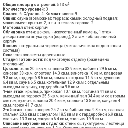
2
Общая площадь строений:
513 м
Количество уровней:
3
Спален:
6.
С/узлов:
4.
Комнат всего:
9.
Опции:
сауна (возможна); терраса; камин; холодный подвал;
машиномест крытых: 2, в т.ч. в теплом гараже: 2.
Материал стен:
кирпич
Облицовка стен:
цоколь - искусственный камень, 1 этаж -
декоративная штукатурка (короед), 2 этаж - облицовочный
кирпич
Кровля:
натуральная черепица (металлическая водосточная
система)
Окна:
стеклопакеты деревянные
Стадия готовности:
под чистовую отделку (разведено
отопление)
Цоколь:
холл 20.5 кв.м, спальня 33.9 кв.м, кабинет 29.6 кв.м,
кинозал 38 кв.м, спортзал 14.3 кв.м, винотека 10 кв.м, кладовая
9.3 кв.м, гардероб 8.6 кв.м, комната отдыха 11.5 кв.м, душевая
6.4 кв.м, сауна 6.5 кв.м, котельная 12.9 кв.м с отдельным
выходом на улицу, гардеробная 9.5 кв.м.
1-ый этаж:
крыльцо, прихожая 10.1 кв.м, гостиная 41 кв.м с
выходом на террасу 25.5 кв.м, каминный зал 34.4 кв.м со вторым
светом, кухня-столовая 20.4 кв.м, спальня 13.8 кв.м, санузел 4
кв.м, гараж 41.7 кв.м.
2-ой этаж:
холл-галерея 25.2 кв.м, библиотека 9.8 кв.м, главная
спальня 20.6 кв.м с санузлом 18.5 кв.м и с гардеробной 6.9 кв.м,
спальня 13.3 кв.м, санузел 6.4 кв.м, спальня 19.8 кв.м.
Описание внутренней отделки:
стены оштукатурены, лестница