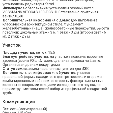
железобетонная, ширина 1.2 м. Отопление разведено,
установлены радиаторы Kermi.
Инженерное обеспечение:
установлен газовый котёл
VIESSMANN VITOGAS 100-F GS1D. Естественно-приточная
вентиляция.
Дополнительная информация о доме:
дом выполнен в
классическом архитектурном стиле. Фундамент
железобетонный (чаша), железобетонные перекрытия. Высота
потолков: цокольный этаж - 3 м, 1 этаж - 3.2 м (второй свет - 6
м), 2 этаж - 2.9 м.
Участок
Площадь участка, соток:
15.5
Благоустройство участка:
на участке высажены взрослые
деревья (сосны 90 шт.), газон, сделана парковка на 2 авто.
Организован дренаж вокруг дома.
Статус земли:
земли населенных пунктов для ИЖС
Дополнительная информация об участке:
участок
правильной формы находится в центре поселка и огорожен
комбинированным забором: со стороны фасада -кирпичные
колонны со сварными секциями из квадратного прутка, по
периметру - металлический забор из профильной квадратной
трубы.
Коммуникации
Газ:
есть (магистральный)