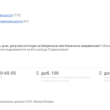
ом шоссе
(172)
 Киевском шоссе
(61)
ь дом, дачу или коттедж на Калужском или Киевском направлении
? Обяз
ной недвижимости на Юго-западе Подмосковья!
10-65-05
доб. 100
до
ый
отдел новых коттеджных поселков
отде
(первичного рынка)
(вто
сональных данных ООО «Белые Ветры»