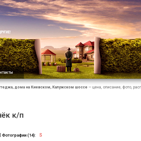
нтакты
ттеджа, дома на Киевском, Калужском шоссе
— цена, описание, фото, рас
ёк к/п
S
Фотографии (14):