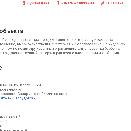
Лучшая цена
Узнать о снижении
Ваша цена
 объекта
 De-Lux для претенциозного, умеющего ценить красоту и качество
стекление, высококачественные материалы и оборудование. На чудесном
оженном по периметру коваными ограждения, крытая веранда-барбекю.
елок, расположенный на территории леса с лиственными и хвойными
е
)
МКАД: 36 км, всего: 39 км
рованный к/п
сказовка, Саларьево; от 24 мин на авто
Огонек (Рассудово)»
2
ний:
663 м
2006
4
Комнат всего:
9.