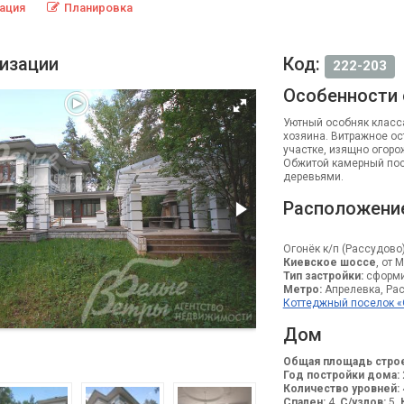
ация
Планировка
лизации
Код:
222-203
Особенности
Уютный особняк класса
хозяина. Витражное о
участке, изящно огор
Обжитой камерный пос
деревьями.
Расположени
Огонёк к/п (Рассудово
Киевское шоссе
, от 
Тип застройки:
сформи
Метро:
Апрелевка, Рас
Коттеджный поселок «
Дом
Общая площадь строе
Год постройки дома:
Количество уровней:
Спален:
4.
С/узлов:
5.