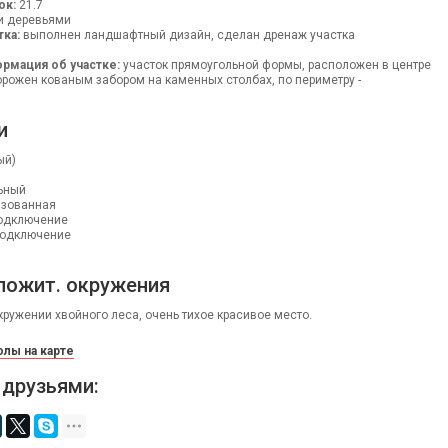
ок:
21.7
и деревьями
тка:
выполнен ландшафтный дизайн, сделан дренаж участка
рмация об участке:
участок прямоугольной формы, расположен в центре
орожен кованым забором на каменных столбах, по периметру -
и
ый)
ьный
изованная
одключение
одключение
ложит. окружения
ружении хвойного леса, очень тихое красивое место.
лы на карте
 друзьями: