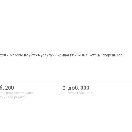
ательно воспользуйтесь услугами компании «Белые Ветры», старейшего
б. 200
доб. 300
л "Продажа-покупка"
отдел "Аренда"
ричного рынка)