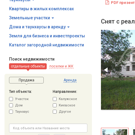
PDF презент
Квартиры в жилых комплексах
Земельные участки
Снят с реа
Дома и таунхаусы в аренду
Земля для бизнеса и инвестпроекты
Каталог загородной недвижимости
Поиск недвижимости
отдельные объекты
поселки и ЖК
Продажа
Аренда
Тип объекта:
Направление:
Участок
Калужское
Дом
Киевское
Таунхаус
Другое