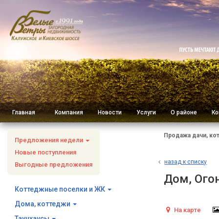
Главная
Компания
Новости
Услуги
О районе
Ко
Продажа дачи, ко
Предложения недели
Новые поступления
н
азад к списку
Выгодные предложения
Дом, Огон
Коттеджные поселки и ЖК
Дома, коттеджи
На карте
Таунхаусы