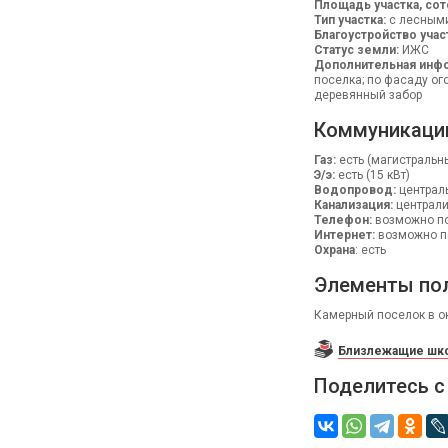
Площадь участка, сот
Тип участка:
с лесным
Благоустройство учас
Статус земли:
ИЖС
Дополнительная инфо
поселка; по фасаду ог
деревянный забор
Коммуникаци
Газ:
есть (магистральн
Э/э:
есть (15 кВт)
Водопровод:
централ
Канализация:
централ
Телефон:
возможно п
Интернет:
возможно п
Охрана
: есть
Элементы по
Камерный поселок в ок
Близлежащие шко
Поделитесь с