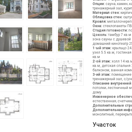
Опции:
сауна; камин; к
тренажерный зал, кури
Материал стен:
кирпи
Облицовка стен:
ошту
Кровля:
металлочереп
Окна:
стеклопакеты П
Стадия готовности:
по
Цоколь:
тамбур 7 кв.м 
зона сауны с душевой 1
домашний кинотеатр 25
1-ый этаж:
крыльцо 24.5
узел 5.5 кв.м, гостина
кв.м
2-ой этаж:
холл 14 кв.
кв.м, детская спальня 
балконом, ванная комн
3-ий этаж:
помещение с
тренажерный зал, с/уз
Описание внутренней
потолки; лестничный 
дому
Инженерное обеспеч
естественная; счетчик
Дополнительные стр
Дополнительная инф
монолитный, перекрыти
Участок