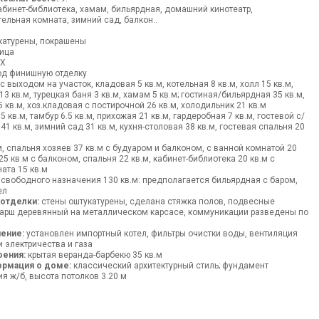
абинет-библиотека, хамам, бильярдная, домашний кинотеатр,
тельная комната, зимний сад, балкон..
ч
катурены, покрашены
ица
ВХ
д финишную отделку
с выходом на участок, кладовая 5 кв.м, котельная 8 кв.м, холл 15 кв.м,
3 кв.м, турецкая баня 3 кв.м, хамам 5 кв.м; гостиная/бильярдная 35 кв.м,
 кв.м, хоз.кладовая с постирочной 26 кв.м, холодильник 21 кв.м
 кв.м, тамбур 6.5 кв.м, прихожая 21 кв.м, гардеробная 7 кв.м, гостевой с/
я 41 кв.м, зимний сад 31 кв.м, кухня-столовая 38 кв.м, гостевая спальня 20
м, спальня хозяев 37 кв.м с будуаром и балконом, с ванной комнатой 20
25 кв.м с балконом, спальня 22 кв.м, кабинет-библиотека 20 кв.м с
ата 15 кв.м
вободного назначения 130 кв.м: предполагается бильярдная с баром,
ел
 отделки:
стены оштукатурены, сделана стяжка полов, подвесные
марш деревянный на металлическом карсасе, коммуникации разведены по
ение:
установлен импортный котел, фильтры очистки воды, вентиляция
и электричества и газа
оения:
крытая веранда-барбекю 35 кв.м
ормация о доме:
классический архитектурный стиль; фундамент
я ж/б, высота потолков 3.20 м