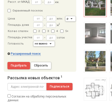
Расст
.
от МКАД
–
км.
Охраняемый поселок
–
млн.
р
Цена
2
Площадь дома
–
м
Кол-во спален
2
3
4
5+
Площадь участка
–
соток
Готовность
не важно
Расширенный поиск
Подобрать
Сбросить
1
Рассылка новых объектов
Подписаться
Согласен на обработку персональных
данных