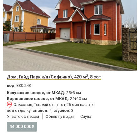
2
Дом, Гайд Парк к/п (Софьино), 420 м
, 8 сот
код:
330-243
Калужское шоссе, от МКАД:
25+3 км
Варшавское шоссе, от МКАД:
24+10 км
Ольховая, Теплый стан - от 26 мин на авто
под отделку,
спален:
4,
с/узлов:
3
Участок с лесом
Объект у воды
Сауна
44 000 000