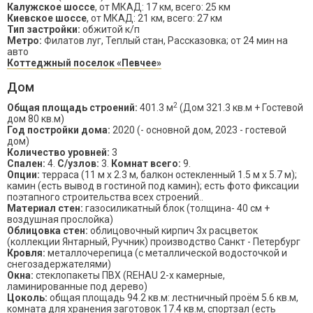
Калужское шоссе
, от МКАД: 17 км, всего: 25 км
Киевское шоссе
, от МКАД: 21 км, всего: 27 км
Тип застройки:
обжитой к/п
Метро:
Филатов луг, Теплый стан, Рассказовка; от 24 мин на
авто
Коттеджный поселок «Певчее»
Дом
2
Общая площадь строений:
401.3 м
(Дом 321.3 кв.м + Гостевой
дом 80 кв.м)
Год постройки дома:
2020 (- основной дом, 2023 - гостевой
дом)
Количество уровней:
3
Спален:
4.
С/узлов:
3.
Комнат всего:
9.
Опции:
терраса (11 м х 2.3 м, балкон остекленный 1.5 м х 5.7 м);
камин (есть вывод в гостиной под камин); есть фото фиксации
поэтапного строительства всех строений..
Материал стен:
газосиликатный блок (толщина- 40 см +
воздушная прослойка)
Облицовка стен:
облицовочный кирпич 3х расцветок
(коллекции Янтарный, Ручник) производство Санкт - Петербург
Кровля:
металлочерепица (с металлической водосточкой и
снегозадержателями)
Окна:
стеклопакеты ПВХ (REHAU 2-х камерные,
ламинированные под дерево)
Цоколь:
общая площадь 94.2 кв.м: лестничный проём 5.6 кв.м,
комната для хранения заготовок 17.4 кв.м, спортзал (есть