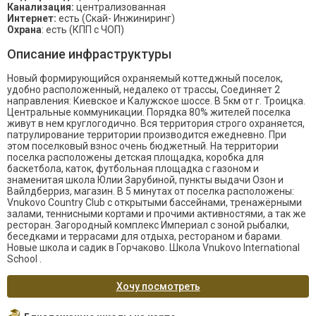
Канализация:
централизованная
Интернет:
есть (Скай- Инжиниринг)
Охрана
: есть (КПП с ЧОП)
Описание инфраструктуры
Новый формирующийся охраняемый коттеджный поселок,
удобно расположенный, недалеко от трассы, Соединяет 2
направления: Киевское и Калужское шоссе. В 5км от г. Троицка.
Центральные коммуникации. Порядка 80% жителей поселка
живут в нем круглогодично. Вся территория строго охраняется,
патрулирование территории производится ежедневно. При
этом поселковый взнос очень бюджетный. На территории
поселка расположены детская площадка, коробка для
баскетбола, каток, футбольная площадка с газоном и
знаменитая школа Юлии Зарубиной, пункты выдачи Озон и
Вайлдберриз, магазин. В 5 минутах от поселка расположены:
Vnukovo Country Club с открытыми бассейнами, тренажёрными
залами, теннисными кортами и прочими активностями, а так же
ресторан. Загородный комплекс Империал с зоной рыбалки,
беседками и террасами для отдыха, рестораном и барами.
Новые школа и садик в Горчаково. Школа Vnukovo International
School .
Хочу посмотреть