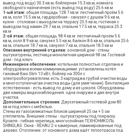
вывод под воду) 30.3 кв.м, бойлерная 15.3 кв.м, комната
свободного назначения (есть вывод под воду) 25.6 кв.м
1-ый этаж:
общая площадь 128.7 кв.м: лестничный проём 5.6
кв.м, холл 15.5 кв.м, гардеробная - санузел с душем 9.6 кв.м,
кухня - столовая с выходом на террасу 25.5 кв.м, гостиная с
выводом под камин 29.7 кв.м, спальня 17.5 кв.м, терраса 25.3
кв.м
2-ой этаж:
общая площадь 98.4 кв.м: лестничный проём 5.6
кв.м, холл 8.9 кв.м, санузел 5.5 кв.м, балкон 8.6 кв.м, спальня 25.6
кв.м, спальня 18.7 кв.м, санузел 7 кв.м, спальня 18.3 кв.м
Описание внутренней отделки:
основной дом - стены
оштукатурены, лестница монолитная шириной 98 см. Гостевой
дом - под ключ.
Инженерное обеспечение:
котельная полностью отделана и
оборудована всеми коммуникациями: установлены котёл
газовый Baxi Slim 13 кВт, бойлер на 300л с
электрообогревателем; есть 3 картриджа грубой очистки воды
и многоступенчатая очистка воды (для умягчения). Вентиляция
естественная - есть вывод по дому и из цоколя. Оборудованы
две камеры видеонаблюдения: одна снаружи и две внутри
участка.
Дополнительные строения:
Двухэтажный гостевой дом 80
кв.м под ключ с мебелью.
Стены из газосиликатных блоков шириной 25 см + 5 см
утеплитель. Внешние стены - оштукатурены под покраску.
Кровля - гибкая черепица, многослойная ТЕХНОНИКОЛЬ
SHINGLAS. Окна - REHAU 2-х камерные, ламинированные под
дерево. Отопление: от основного дома идёт теплотрасса под