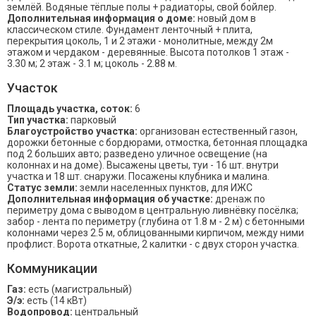
землёй. Водяные тёплые полы + радиаторы, свой бойлер.
Дополнительная информация о доме:
новый дом в
классическом стиле. Фундамент ленточный + плита,
перекрытия цоколь, 1 и 2 этажи - монолитные, между 2м
этажом и чердаком - деревянные. Высота потолков 1 этаж -
3.30 м; 2 этаж - 3.1 м; цоколь - 2.88 м.
Участок
Площадь участка, соток:
6
Тип участка:
парковый
Благоустройство участка:
организован естественный газон,
дорожки бетонные с бордюрами, отмостка, бетонная площадка
под 2 больших авто; разведено уличное освещение (на
колоннах и на доме). Высажены цветы, туи - 16 шт. внутри
участка и 18 шт. снаружи. Посажены клубника и малина.
Статус земли:
земли населенных пунктов, для ИЖС
Дополнительная информация об участке:
дренаж по
периметру дома с выводом в центральную ливнёвку посёлка;
забор - лента по периметру (глубина от 1.8 м - 2 м) с бетонными
колоннами через 2.5 м, облицованными кирпичом, между ними
профлист. Ворота откатные, 2 калитки - с двух сторон участка.
Коммуникации
Газ:
есть (магистральный)
Э/э:
есть (14 кВт)
Водопровод:
центральный