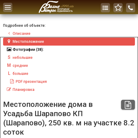
Toggle
navigation
Подробнее об объекте:
Описание
Местоположение
Фотографии
(38):
S
небольшие
M
средние
L
большие
PDF
презентация
Планировка
Местоположение дома в
Усадьба Шарапово КП
(Шарапово), 250 кв. м на участке 8.2
соток