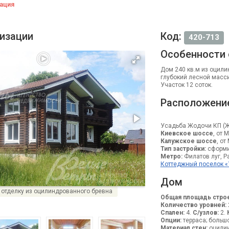
ация
лизации
Код:
420-713
Особенности
Дом 240 кв.м из оцил
глубокий лесной масси
Участок 12 соток.
Расположени
Усадьба Жодочи КП (
Киевское шоссе
, от 
Калужское шоссе
, от
Тип застройки:
сформи
Метро:
Филатов луг, Ра
Коттеджный поселок 
Дом
 отделку из оцилиндрованного бревна
Общая площадь строе
Количество уровней:
Спален:
4.
С/узлов:
2.
Опции:
терраса; больш
Материал стен:
оцилин