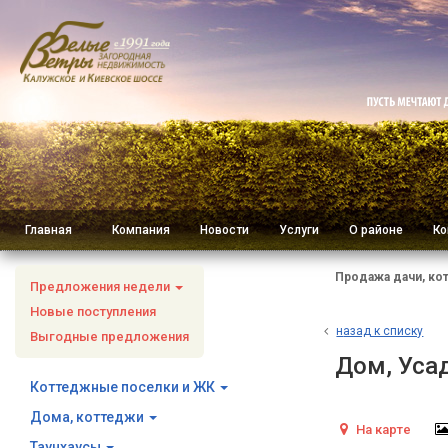
Главная
Компания
Новости
Услуги
О районе
Ко
Продажа дачи, ко
Предложения недели
Новые поступления
н
азад к списку
Выгодные предложения
Дом, Уса
Коттеджные поселки и ЖК
Дома, коттеджи
На карте
Таунхаусы