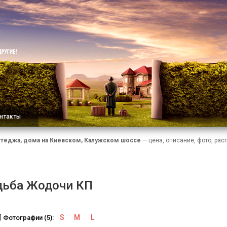
нтакты
ттеджа, дома на Киевском, Калужском шоссе
— цена, описание, фото, рас
дьба Жодочи КП
S
M
L
Фотографии (5):