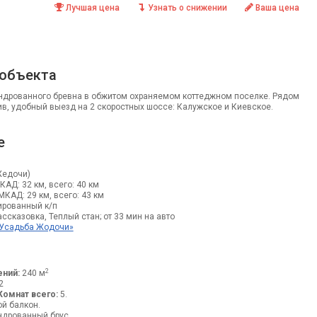
Лучшая цена
Узнать о снижении
Ваша цена
 объекта
индрованного бревна в обжитом охраняемом коттеджном поселке. Рядом
в, удобный выезд на 2 скоростных шоссе: Калужское и Киевское.
е
Жедочи)
МКАД: 32 км, всего: 40 км
 МКАД: 29 км, всего: 43 км
рованный к/п
ссказовка, Теплый стан; от 33 мин на авто
«Усадьба Жодочи»
2
ний:
240 м
2
Комнат всего:
5.
ой балкон.
дрованный брус