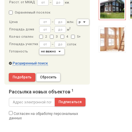
Расст
.
от МКАД
–
км.
Охраняемый поселок
–
млн.
р
Цена
2
Площадь дома
–
м
Кол-во спален
2
3
4
5+
Площадь участка
–
соток
Готовность
не важно
Расширенный поиск
Подобрать
Сбросить
1
Рассылка новых объектов
Подписаться
Согласен на обработку персональных
данных