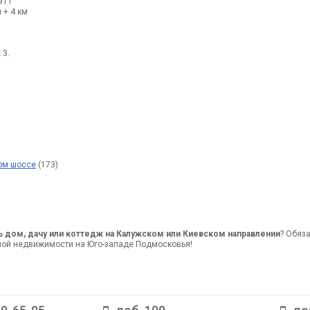
911
 + 4 км
:
3.
ом шоссе
(173)
ь дом, дачу или коттедж на Калужском или Киевском направлении
? Обяз
ной недвижимости на Юго-западе Подмосковья!