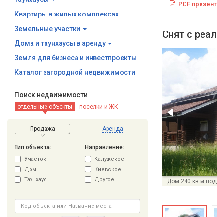
PDF презент
Квартиры в жилых комплексах
Земельные участки
Снят с реа
Дома и таунхаусы в аренду
Земля для бизнеса и инвестпроекты
Каталог загородной недвижимости
Поиск недвижимости
отдельные объекты
поселки и ЖК
Продажа
Аренда
Тип объекта:
Направление:
Участок
Калужское
Дом
Киевское
Таунхаус
Другое
Дом 240 кв.м под