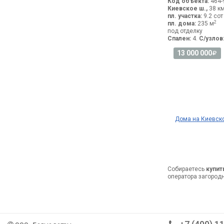
Код объекта:
464-
Киевское ш.,
38 км
пл. участка:
9.2 сот
2
пл. дома:
235 м
под отделку
Спален:
4.
С/узлов
13 000 000
Дома на Киевск
Собираетесь
купит
оператора загород