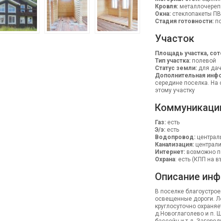
Кровля:
металлочерепи
Окна:
стеклопакеты П
Стадия готовности:
по
Участок
Площадь участка, сот
Тип участка:
полевой
Статус земли:
для дач
Дополнительная инфо
середине поселка. На 
этому участку
Коммуникаци
Газ:
есть
Э/э:
есть
Водопровод:
централ
Канализация:
централ
Интернет:
возможно п
Охрана
: есть (КПП на 
Описание инф
В поселке благоустро
освещенные дороги. Л
круглосуточно охраняе
д.Новоглаголево и п. 