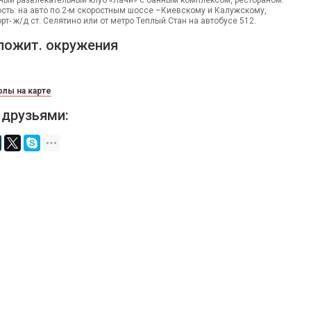
дный развлекательный клуб «Лачи» с банным комплексом, рестораном.
сть: на авто по 2-м скоростным шоссе –Киевскому и Калужскому,
т- ж/д ст. Селятино или от метро Теплый Стан на автобусе 512.
ложит. окружения
лы на карте
 друзьями: