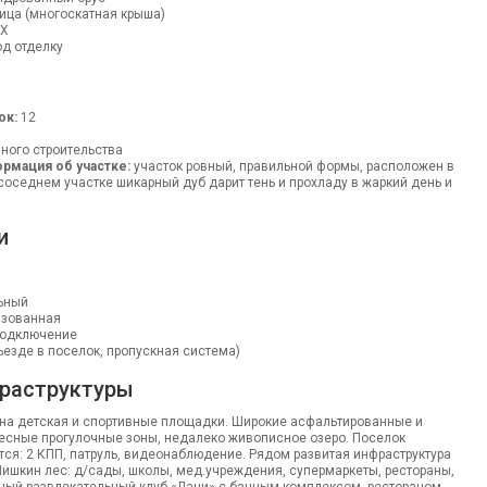
ца (многоскатная крыша)
ВХ
д отделку
ок:
12
ного строительства
рмация об участке:
участок ровный, правильной формы, расположен в
соседнем участке шикарный дуб дарит тень и прохладу в жаркий день и
и
ьный
изованная
одключение
въезде в поселок, пропускная система)
раструктуры
ена детская и спортивные площадки. Широкие асфальтированные и
есные прогулочные зоны, недалеко живописное озеро. Поселок
тся: 2 КПП, патруль, видеонаблюдение. Рядом развитая инфраструктура
Шишкин лес: д/сады, школы, мед.учреждения, супермаркеты, рестораны,