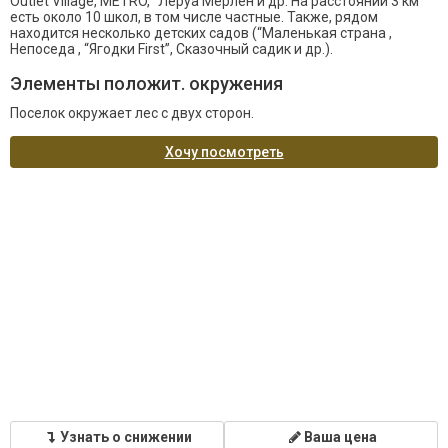
Outlet Village, METRO, “Леруа Мерлен и др. На расстоянии 3 км
есть около 10 школ, в том числе частные. Также, рядом
находится несколько детских садов (“Маленькая страна ,
Непоседа , “Ягодки First”, Сказочный садик и др.).
Элементы положит. окружения
Поселок окружает лес с двух сторон.
Хочу посмотреть
Узнать о снижении
Ваша цена