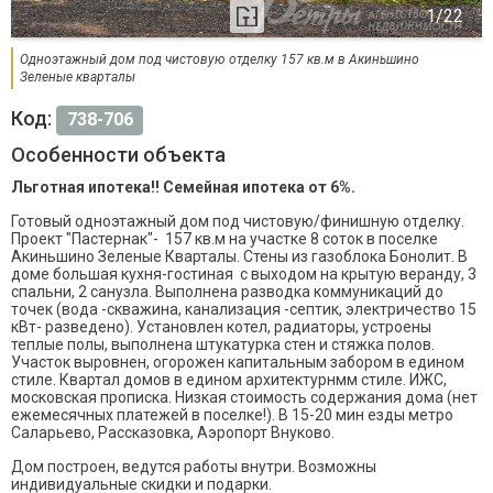
Одноэтажный дом под чистовую отделку 157 кв.м в Акиньшино
Зеленые кварталы
Код:
738-706
Особенности объекта
Льготная ипотека!! Семейная ипотека от 6%.
Готовый одноэтажный дом под чистовую/финишную отделку.
Проект "Пастернак"- 157 кв.м на участке 8 соток в поселке
Акиньшино Зеленые Кварталы. Стены из газоблока Бонолит. В
доме большая кухня-гостиная с выходом на крытую веранду, 3
спальни, 2 санузла. Выполнена разводка коммуникаций до
точек (вода -скважина, канализация -септик, электричество 15
кВт- разведено). Установлен котел, радиаторы, устроены
теплые полы, выполнена штукатурка стен и стяжка полов.
Участок выровнен, огорожен капитальным забором в едином
стиле. Квартал домов в едином архитектурнмм стиле. ИЖС,
московская прописка. Низкая стоимость содержания дома (нет
ежемесячных платежей в поселке!). В 15-20 мин езды метро
Саларьево, Рассказовка, Аэропорт Внуково.
Дом построен, ведутся работы внутри. Возможны
индивидуальные скидки и подарки.