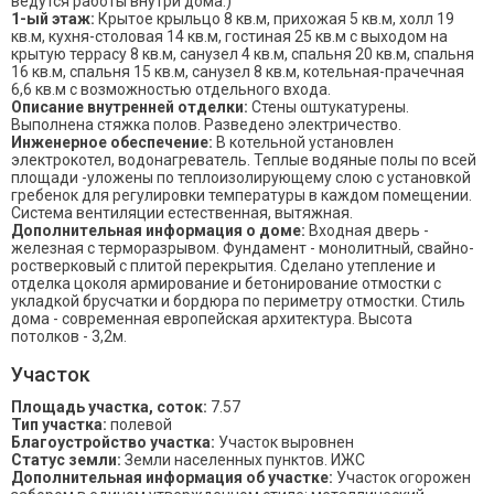
ведутся работы внутри дома.)
1-ый этаж:
Крытое крыльцо 8 кв.м, прихожая 5 кв.м, холл 19
кв.м, кухня-столовая 14 кв.м, гостиная 25 кв.м с выходом на
крытую террасу 8 кв.м, санузел 4 кв.м, спальня 20 кв.м, спальня
16 кв.м, спальня 15 кв.м, санузел 8 кв.м, котельная-прачечная
6,6 кв.м с возможностью отдельного входа.
Описание внутренней отделки:
Стены оштукатурены.
Выполнена стяжка полов. Разведено электричество.
Инженерное обеспечение:
В котельной установлен
электрокотел, водонагреватель. Теплые водяные полы по всей
площади -уложены по теплоизолирующему слою с установкой
гребенок для регулировки температуры в каждом помещении.
Система вентиляции естественная, вытяжная.
Дополнительная информация о доме:
Входная дверь -
железная с терморазрывом. Фундамент - монолитный, свайно-
ростверковый с плитой перекрытия. Сделано утепление и
отделка цоколя армирование и бетонирование отмостки с
укладкой брусчатки и бордюра по периметру отмостки. Стиль
дома - современная европейская архитектура. Высота
потолков - 3,2м.
Участок
Площадь участка, соток:
7.57
Тип участка:
полевой
Благоустройство участка:
Участок выровнен
Статус земли:
Земли населенных пунктов. ИЖС
Дополнительная информация об участке:
Участок огорожен