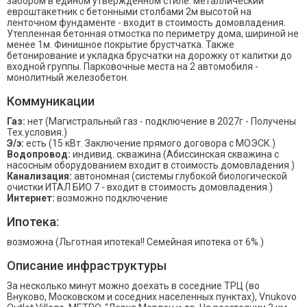
забором в едином утвержденном стиле: металлический
евроштакетник с бетонными столбами 2м высотой на
ленточном фундаменте - входит в стоимость домовладения.
Утепленная бетонная отмостка по периметру дома, шириной не
менее 1м. Финишное покрытие брустчатка. Также
бетонирование и укладка брусчатки на дорожку от калитки до
входной группы. Парковочные места на 2 автомобиля -
монолитный железобетон.
Коммуникации
Газ:
нет (Магистральный газ - подключение в 2027г - Получены
Тех.условия.)
Э/э:
есть (15 кВт. Заключение прямого договора с МОЭСК.)
Водопровод:
индивид. скважина (Абиссинская скважина с
насосным оборудованием входит в стоимость домовладения.)
Канализация:
автономная (системы глубокой биологической
очистки ИТАЛ БИО 7 - входит в стоимость домовладения.)
Интернет:
возможно подключение
Ипотека:
возможна (Льготная ипотека!! Семейная ипотека от 6%.)
Описание инфраструктуры
За несколько минут можно доехать в соседние ТРЦ (во
Внуково, Московском и соседних населенных пунктах), Vnukovo