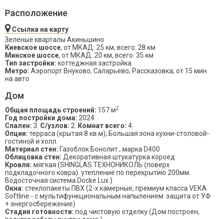
Расположение
Ссылка на карту
Зеленые кварталы Акиньшино
Киевское шоссе
, от МКАД: 25 км, всего: 28 км
Минское шоссе
, от МКАД: 20 км, всего: 35 км
Тип застройки:
коттеджная застройка
Метро:
Аэропорт Внуково, Саларьево, Рассказовка; от 15 мин
на авто
Дом
2
Общая площадь строений:
157 м
Год постройки дома:
2024
Спален:
3.
С/узлов:
2.
Комнат всего:
4.
Опции:
терраса (крытая 8 кв.м); Большая зона кухни-столовой-
гостиной и холл.
Материал стен:
Газоблок Бонолит , марка D400
Облицовка стен:
Декоративная штукатурка короед
Кровля:
мягкая (SHINGLAS ТЕХНОНИКОЛЬ (поверх
подкладочного ковра). утепление по перекрытию 200мм.
Водосточная система Docke Lux.)
Окна:
стеклопакеты ПВХ (2-х камерные, премиум класса VЕКА
Sоftlinе - с мультифункциональным напылением: защита от УФ
+ энергосбережение)
Стадия готовности:
под чистовую отделку (Дом построен,