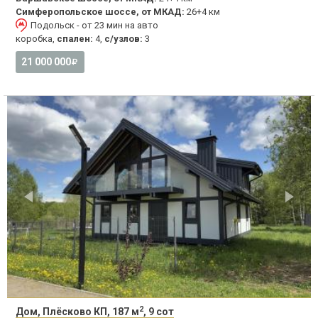
Симферопольское шоссе, от МКАД:
26+4 км
Подольск - от 23 мин на авто
коробка,
спален:
4,
с/узлов:
3
21 000 000
2
Дом, Плёсково КП, 187 м
, 9 сот