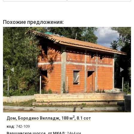
Похожие предложения:
2
Дом, Бородино Вилладж, 188 м
, 8.1 сот
код:
742-109
Варшавское шоссе, от МКАД:
24+4 км