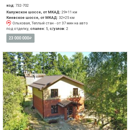
код:
732-702
Калужское шоссе, от МКАД:
29+11 км
Киевское шоссе, от МКАД:
32+25 км
Ольховая, Теплый стан - от 37 мин на авто
под отделку,
спален:
5,
с/узлов:
2
23 000 000