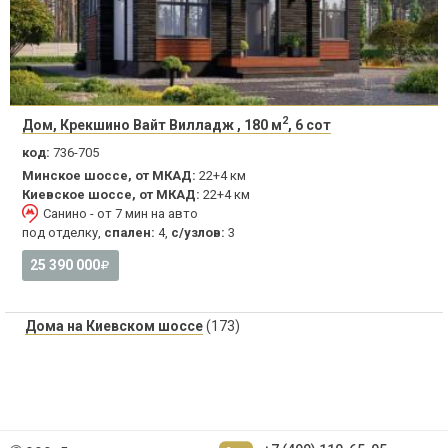
2
Дом, Крекшино Вайт Вилладж , 180 м
, 6 сот
код:
736-705
Минское шоссе, от МКАД:
22+4 км
Киевское шоссе, от МКАД:
22+4 км
Санино - от 7 мин на авто
под отделку,
спален:
4,
с/узлов:
3
25 390 000
Дома на Киевском шоссе
(173)