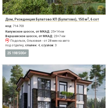
2
Дом, Резиденция Булатово КП (Булатово), 150 м
, 6 сот
код:
714-703
Калужское шоссе, от МКАД:
25+14 км
Варшавское шоссе, от МКАД:
23+7 км
Подольск, Ольховая - от 28 мин на авто
под отделку,
спален:
4,
с/узлов:
3
25 198 500