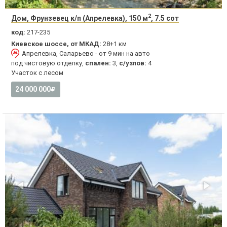
2
Дом, Фрунзевец к/п (Апрелевка), 150 м
, 7.5 сот
код:
217-235
Киевское шоссе, от МКАД:
28+1 км
Апрелевка, Саларьево - от 9 мин на авто
под чистовую отделку,
спален:
3,
с/узлов:
4
Участок с лесом
24 000 000