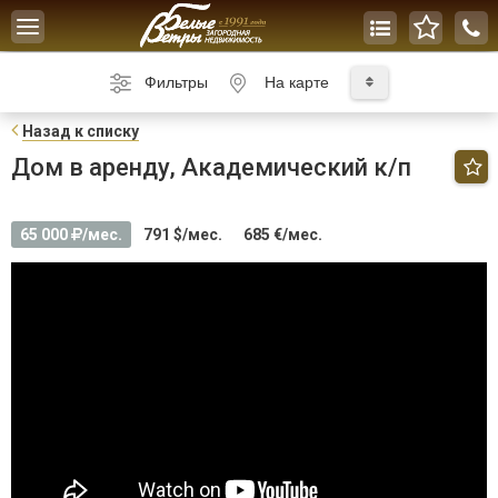
Toggle
navigation
Фильтры
На карте
Н
азад к списку
Дом в аренду, Академический к/п
65 000
/мес.
791 $/мес.
685 €/мес.