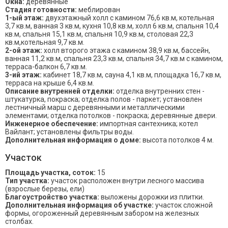
Окна:
деревянные
Стадия готовности:
меблирован
1-ый этаж:
двухэтажный холл с камином 76,6 кв.м, котельная
3,7 кв.м, ванная 3 кв.м, кухня 10,8 кв.м, холл 6 кв.м, спальня 10,4
кв.м, спальня 15,1 кв.м, спальня 10,9 кв.м, столовая 22,3
кв.м,котельная 9,7 кв.м.
2-ой этаж:
холл второго этажа с камином 38,9 кв.м, бассейн,
ванная 11,2 кв.м, спальня 23,3 кв.м, спальня 34,7 кв.м с камином,
терраса-балкон 6,7 кв.м.
3-ий этаж:
кабинет 18,7 кв.м, сауна 4,1 кв.м, площадка 16,7 кв.м,
терраса на крыше 6,4 кв.м.
Описание внутренней отделки:
отделка внутренних стен -
штукатурка, покраска; отделка полов - паркет; установлен
лестничный марш с деревянными и металлическими
элементами; отделка потолков - покраска; деревянные двери.
Инженерное обеспечение:
импортная сантехника; котел
Вайлант; установлены фильтры воды.
Дополнительная информация о доме:
высота потолков 4 м.
Участок
Площадь участка, соток:
15
Тип участка:
участок расположен внутри лесного массива
(взрослые березы, ели)
Благоустройство участка:
выложены дорожки из плитки.
Дополнительная информация об участке:
участок сложной
формы, огороженный деревянным забором на железных
столбах.