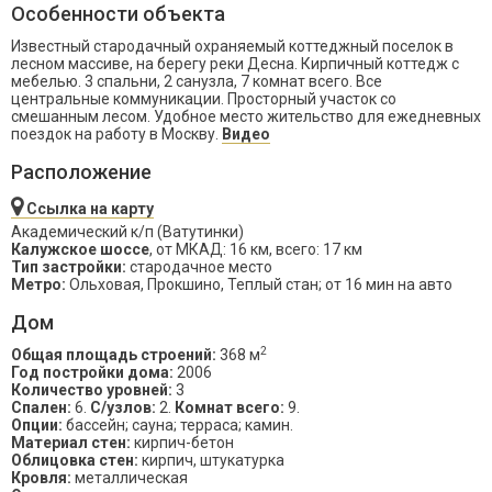
Особенности объекта
Известный стародачный охраняемый коттеджный поселок в
лесном массиве, на берегу реки Десна. Кирпичный коттедж с
мебелью. 3 спальни, 2 санузла, 7 комнат всего. Все
центральные коммуникации. Просторный участок со
смешанным лесом. Удобное место жительство для ежедневных
поездок на работу в Москву.
Видео
Расположение
Ссылка на карту
Академический к/п (Ватутинки)
Калужское шоссе
, от МКАД: 16 км, всего: 17 км
Тип застройки:
стародачное место
Метро:
Ольховая, Прокшино, Теплый стан; от 16 мин на авто
Дом
2
Общая площадь строений:
368 м
Год постройки дома:
2006
Количество уровней:
3
Спален:
6.
С/узлов:
2.
Комнат всего:
9.
Опции:
бассейн; сауна; терраса; камин.
Материал стен:
кирпич-бетон
Облицовка стен:
кирпич, штукатурка
Кровля:
металлическая