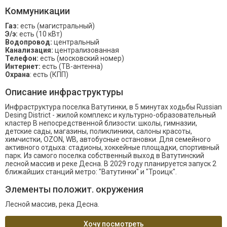
Коммуникации
Газ:
есть (магистральный)
Э/э:
есть (10 кВт)
Водопровод:
центральный
Канализация:
централизованная
Телефон:
есть (московский номер)
Интернет:
есть (ТВ-антенна)
Охрана
: есть (КПП)
Описание инфраструктуры
Инфраструктура поселка Ватутинки, в 5 минутах ходьбы Russian
Desing District - жилой комплекс и культурно-образовательный
кластер В непосредственной близости: школы, гимназии,
детские сады, магазины, поликлиники, салоны красоты,
химчистки, OZON, WB, автобусные остановки. Для семейного
активного отдыха: стадионы, хоккейные площадки, спортивный
парк. Из самого поселка собственный выход в Ватутинский
лесной массив и реке Десна. В 2029 году планируется запуск 2
ближайших станций метро: "Ватутинки" и "Троицк".
Элементы положит. окружения
Лесной массив, река Десна.
Хочу посмотреть