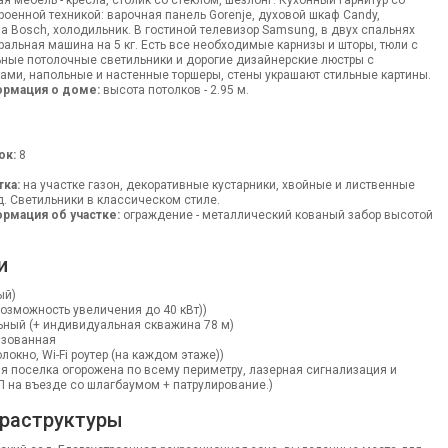
я мебель - кресла, столик со стеклом, шезлонг. Кухонный гарнитур со
оенной техникой: варочная панель Gorenje, духовой шкаф Candy,
Bosch, холодильник. В гостиной телевизор Samsung, в двух спальнях
иральная машина на 5 кг. Есть все необходимые карнизы и шторы, тюли с
ьные потолочные светильники и дорогие дизайнерские люстры с
ами, напольные и настенные торшеры, стены украшают стильные картины.
ормация о доме:
высота потолков - 2.95 м.
ок:
8
тка:
на участке газон, декоративные кустарники, хвойные и лиственные
. Светильники в классическом стиле.
рмация об участке:
ограждение - металлический кованый забор высотой
и
ый)
 возможность увеличения до 40 кВт))
ный (+ индивидуальная скважина 78 м)
изованная
локно, Wi-Fi роутер (на каждом этаже))
рия поселка огорожена по всему периметру, лазерная сигнализация и
 на въезде со шлагбаумом + патрулирование.)
раструктуры