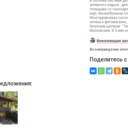
В поселке частный дет
активного отдыха - де
площадка со скалодром
корт, баскетбольная п
Многоуровневая систем
аптека и фитомагазин,
батутным центром - "Те
Московский. В 5 мин е
Близлежащие шко
Вознаграждение аген
Поделитесь с
едложения: