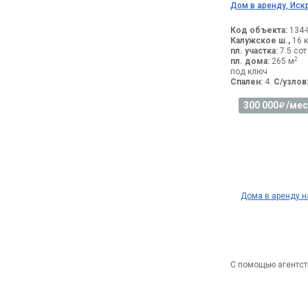
Дом в аренду, Иск
Код объекта:
134-
Калужское ш.,
16 к
пл. участка:
7.5 сот
2
пл. дома:
265 м
под ключ
Спален:
4.
С/узлов
300 000
/мес
Дома в аренду 
С помощью агентст