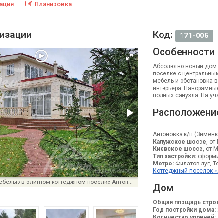
ация
Планировка
лизации
Код:
171-005
Особенности
Абсолютно новый дом 
поселке с центральны
мебель и обстановка 
интерьера. Панорамные
полных санузла. На у
Расположени
Антоновка к/п (Зименк
Калужское шоссе
, от
Киевское шоссе
, от 
Тип застройки:
сформи
Метро:
Филатов луг, Те
Коттеджный поселок «
Дом в аренду с мебелью в элитном коттеджном поселке Антоновка
Дом
Общая площадь строе
Год постройки дома:
Количество уровней: