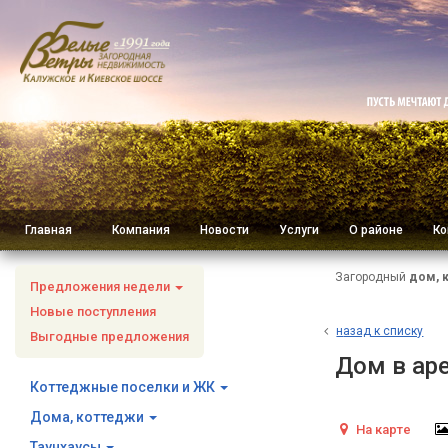
Главная
Компания
Новости
Услуги
О районе
Ко
Загородный
дом, 
Предложения недели
Новые поступления
н
азад к списку
Выгодные предложения
Дом в аре
Коттеджные поселки и ЖК
Дома, коттеджи
На карте
Таунхаусы