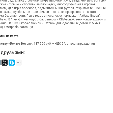
ский сад. Благоустроенная рекреационная зона, выделенные места для
тские игровые и спортивные площадки, многопрофильная игровая
ом, для игр в волейбол, бадминтон, мини-футбол, открытый теннисный
лощадка, футбольное поле. Зимой площадка превращается в каток.
а безопасности. При въезде в поселок супермаркет "Азбука Вкуса",
 банк. В 1 км фитнес-клуб с бассейном и СПА-зоной, теннисным кортом и
ннис". В 3 км школа-пансион «Летово» для одаренных детей. В 5 км г.
зды метро Филатов Луг.
лы на карте
тству «Белые Ветры»:
137 500 руб. + НДС 5% от вознаграждения
 друзьями: