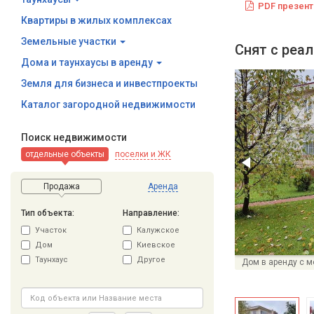
PDF презент
Квартиры в жилых комплексах
Земельные участки
Снят с реа
Дома и таунхаусы в аренду
Земля для бизнеса и инвестпроекты
Каталог загородной недвижимости
Поиск недвижимости
отдельные объекты
поселки и ЖК
Продажа
Аренда
Тип объекта:
Направление:
Участок
Калужское
Дом
Киевское
Таунхаус
Другое