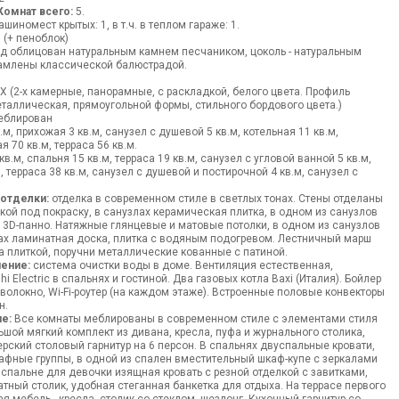
Комнат всего:
5.
ашиномест крытых: 1, в т.ч. в теплом гараже: 1.
 (+ пеноблок)
 облицован натуральным камнем песчаником, цоколь - натуральным
рамлены классической балюстрадой.
 (2-х камерные, панорамные, с раскладкой, белого цвета. Профиль
еталлическая, прямоугольной формы, стильного бордового цвета.)
блирован
.м, прихожая 3 кв.м, санузел с душевой 5 кв.м, котельная 11 кв.м,
я 70 кв.м, терраса 56 кв.м.
в.м, спальня 15 кв.м, терраса 19 кв.м, санузел с угловой ванной 5 кв.м,
, терраса 38 кв.м, санузел с душевой и постирочной 4 кв.м, санузел с
 отделки:
отделка в современном стиле в светлых тонах. Стены отделаны
кой под покраску, в санузлах керамическая плитка, в одном из санузлов
 3D-панно. Натяжные глянцевые и матовые потолки, в одном из санузлов
лах ламинатная доска, плитка с водяным подогревом. Лестничный марш
ка плиткой, поручни металлические кованные с патиной.
ение:
система очистки воды в доме. Вентиляция естественная,
i Electric в спальнях и гостиной. Два газовых котла Baxi (Италия). Бойлер
оволокно, Wi-Fi-роутер (на каждом этаже). Встроенные половые конвекторы
н.
е:
Все комнаты меблированы в современном стиле с элементами стиля
льшой мягкий комплект из дивана, кресла, пуфа и журнального столика,
ский столовый гарнитур на 6 персон. В спальнях двуспальные кровати,
афные группы, в одной из спален вместительный шкаф-купе с зеркалами
 спальне для девочки изящная кровать с резной отделкой с завитками,
тный столик, удобная стеганная банкетка для отдыха. На террасе первого