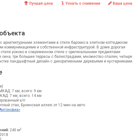
Лучшая цена
Узнать о снижении
Ваша цена
 объекта
с архитектурными элементами в стиле барокко в элитном коттеджном
ми коммуникациями и собственной инфраструктурой. В доме дорогая
в стиле рококо и современном стиле с оригинальными предметами
 окна, три большие террасы с балюстрадами, множество спален, четыре
частке ландшафтный дизайн с декоративными деревьями и кустарниками.
е
и)
 МКАД: 7 км, всего: 9 км
МКАД: 7 км, всего: 14 км
рованный к/п
плый стан, Бунинская аллея; от 12 мин на авто
Антоновка»
2
ний:
240 м
2018
2