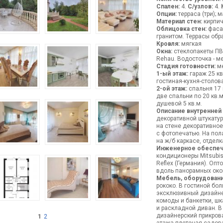
Спален:
4.
С/узлов:
4.
Опции:
терраса (три); м
Материал стен:
кирпич
Облицовка стен:
фасад
гранитом. Террасы об
Кровля:
мягкая
Окна:
стеклопакеты ПВХ
Rehau. Водосточка - м
Стадия готовности:
ме
1-ый этаж:
гараж 25 кв
гостиная-кухня-столова
2-ой этаж:
спальня 17 к
две спальни по 20 кв.м
душевой 5 кв.м.
Описание внутренней
декоративной штукатур
на стене декоративное
с фотопечатью. На по
на ж/б каркасе, отдел
Инженерное обеспеч
кондиционеры Mitsubish
Reflex (Германия). Опт
вдоль панорамных око
Мебель, оборудовани
рококо. В гостиной бо
эксклюзивный дизайнер
комоды и банкетки, шк
и раскладной диван. В
дизайнерский прикрова
1
2