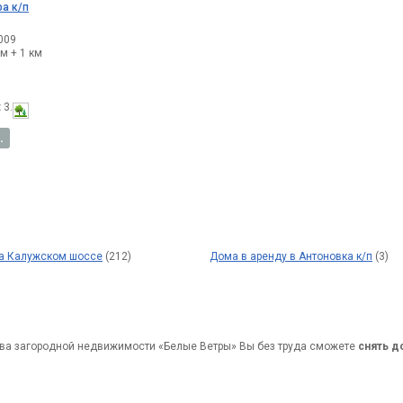
ра к/п
009
м + 1 км
:
3.
.
на Калужском шоссе
(212)
Дома в аренду в Антоновка к/п
(3)
ва загородной недвижимости «Белые Ветры» Вы без труда сможете
снять 