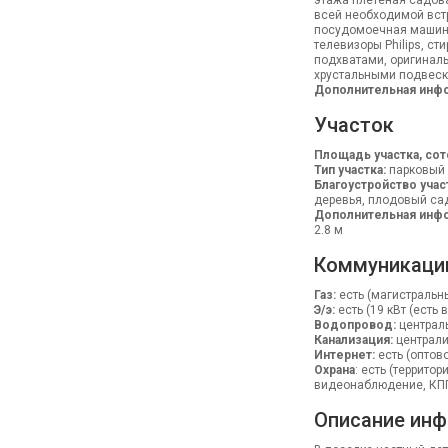
этажа плетеная садова
всей необходимой встр
посудомоечная машина 
телевизоры Philips, ст
подхватами, оригинал
хрустальными подвеск
Дополнительная инф
Участок
Площадь участка, сот
Тип участка:
парковый
Благоустройство учас
деревья, плодовый сад
Дополнительная инфо
2.8 м
Коммуникаци
Газ:
есть (магистральн
Э/э:
есть (19 кВт (есть
Водопровод:
централь
Канализация:
централ
Интернет:
есть (оптово
Охрана
: есть (террито
видеонаблюдение, КПП
Описание инф