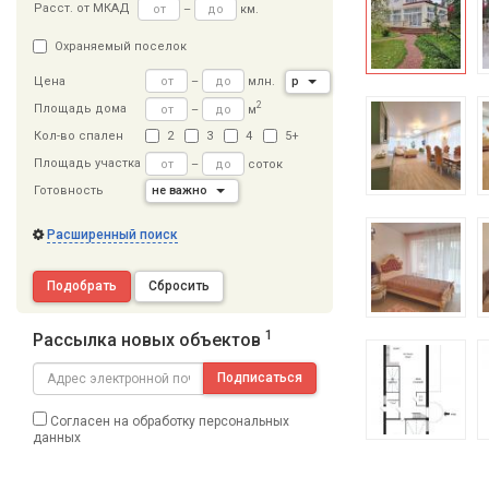
Расст
.
от МКАД
–
км.
Охраняемый поселок
–
млн.
р
Цена
2
Площадь дома
–
м
Кол-во спален
2
3
4
5+
Площадь участка
–
соток
Готовность
не важно
Расширенный поиск
Подобрать
Сбросить
1
Рассылка новых объектов
Подписаться
Согласен на обработку персональных
данных