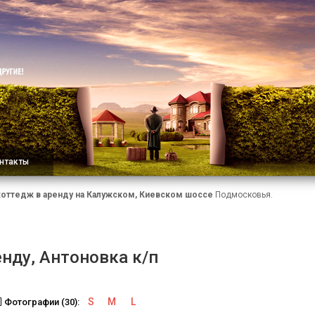
нтакты
коттедж в аренду на Калужском, Киевском шоссе
Подмосковья.
нду, Антоновка к/п
S
M
L
Фотографии (30):