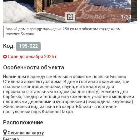
Новый дом в аренду площадью 250 кв.м в обжитом коттеджном
поселке Былово
Код:
195-022
Сдан до декабря 2026 г.
Особенности объекта
Новый дом в аренду с мебелью в обжитом поселке Былово.
Стильная архитектура дома. В доме гостиная с камином, три
спальни с кондиционерами, сауна, есть квартира для
персонала с отдельным входом (за доп.плату). Беседка для
барбекю, тандыр и теплица на ухоженном участке с молодыми
плодовыми деревьями и кустарниками (смородина, клубника).
Живописный вид из окна на озеро. Вблизи - спортивно-
прогулочный парк Красная Пахра.
Расположение
Ссылка на карту
Былово