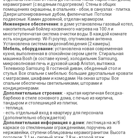
керамогранит (с водяным подогревом). Стены в общих
помещениях окрашены, в спальнях - обои, в санузлах - плитка.
Двери шпонированные дубом, филенчатые. Потолки
подвесные. Камин дровяной, отделан мрамором.
Инженерное обеспечение:
в доме установлены газовый котел,
накопительный бойлер косвенного нагрева на 100 л и
многоступенчатая система очистки воды. В каждой комнате
есть кондиционер. Wi-Fi роутер, спутниковая антенна.
Установлена система видеонаблюдения (2 камеры).
Мебель, оборудование:
установлена новая современная
кухня, выполненная в спокойном сером цвете. Стиральная
машинка Bosh (в составе кухни), холодильник Samsung,
микроволновая печь и духовой шкаф Ariston, вытяжка.
Телевизор Samsung. В гостиной диван, обеденный стол и
стулья. Все спальни с мебелью: большие двуспальные кровати
с матрасами, шкафами и комодами. На окнах шторы. Все
спальни обеспечены светильниками, шторами и
кондиционерами.
Дополнительные строения:
- крытая кирпичная беседка-
барбекю в стиле основного дома, с печью из кирпича,
тандыром и столешницей из плитки;
- теплица;
- есть отдельный вход в квартиру для персонала
(дополнительно обсуждается).
Дополнительная информация о доме:
лестница на ж/б
каркасе со стеклянными ограждениями, поручень из
нержавейки, ступени облицованы керамогранитом. Высота
потолков: 3.1 м - первый этаж, 2.8 м - второй этаж.