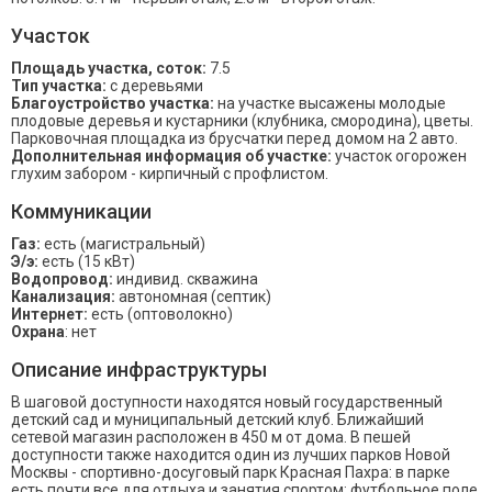
Участок
Площадь участка, соток:
7.5
Тип участка:
с деревьями
Благоустройство участка:
на участке высажены молодые
плодовые деревья и кустарники (клубника, смородина), цветы.
Парковочная площадка из брусчатки перед домом на 2 авто.
Дополнительная информация об участке:
участок огорожен
глухим забором - кирпичный с профлистом.
Коммуникации
Газ:
есть (магистральный)
Э/э:
есть (15 кВт)
Водопровод:
индивид. скважина
Канализация:
автономная (септик)
Интернет:
есть (оптоволокно)
Охрана
: нет
Описание инфраструктуры
В шаговой доступности находятся новый государственный
детский сад и муниципальный детский клуб. Ближайший
сетевой магазин расположен в 450 м от дома. В пешей
доступности также находится один из лучших парков Новой
Москвы - спортивно-досуговый парк Красная Пахра: в парке
есть почти все для отдыха и занятия спортом: футбольное поле