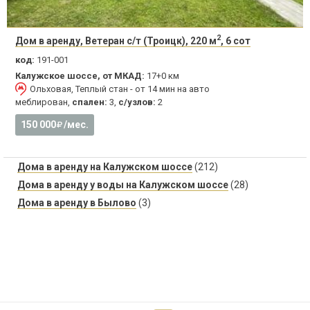
2
Дом в аренду, Ветеран с/т (Троицк), 220 м
, 6 сот
код:
191-001
Калужское шоссе, от МКАД:
17+0 км
Ольховая, Теплый стан - от 14 мин на авто
меблирован,
спален:
3,
с/узлов:
2
150 000
/мес.
Дома в аренду на Калужском шоссе
(212)
Дома в аренду у воды на Калужском шоссе
(28)
Дома в аренду в Былово
(3)