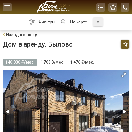
Toggle
navigation
Фильтры
На карте
Н
азад к списку
Дом в аренду, Былово
140 000
/мес.
1 703 $/мес.
1 476 €/мес.