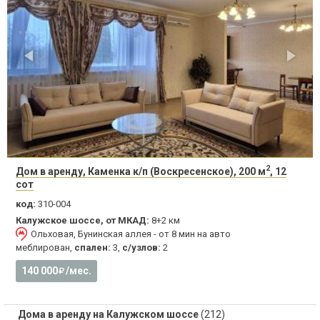
2
Дом в аренду, Каменка к/п (Воскресенское), 200 м
, 12
сот
код:
310-004
Калужское шоссе, от МКАД:
8+2 км
Ольховая, Бунинская аллея - от 8 мин на авто
меблирован,
спален:
3,
с/узлов:
2
140 000
/мес.
Дома в аренду на Калужском шоссе
(212)