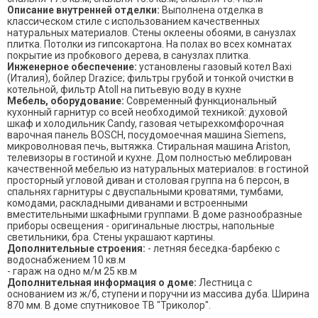
Описание внутренней отделки:
Выполнена отделка в
классическом стиле с использованием качественных
натуральных материалов. Стены оклеены обоями, в санузлах
плитка. Потолки из гипсокартона. На полах во всех комнатах
покрытие из пробкового дерева, в санузлах плитка.
Инженерное обеспечение:
установлены газовый котел Baxi
(Италия), бойлер Drazice; фильтры грубой и тонкой очистки в
котельной, фильтр Atoll на питьевую воду в кухне
Мебель, оборудование:
Современный функциональный
кухонный гарнитур со всей необходимой техникой: духовой
шкаф и холодильник Candy, газовая четырехкомфорочная
варочная панель BOSCH, посудомоечная машина Siemens,
микроволновая печь, вытяжка. Стиральная машина Ariston,
телевизоры в гостиной и кухне. Дом полностью меблирован
качественной мебелью из натуральных материалов: в гостиной
просторный угловой диван и столовая группа на 6 персон, в
спальнях гарнитуры с двуспальными кроватями, тумбами,
комодами, раскладными диванами и встроенными
вместительными шкафными группами. В доме разнообразные
приборы освещения - оригинальные люстры, напольные
светильники, бра. Стены украшают картины.
Дополнительные строения:
- летняя беседка-барбекю с
водоснабжением 10 кв.м
- гараж на одно м/м 25 кв.м
Дополнительная информация о доме:
Лестница с
основанием из ж/б, ступени и поручни из массива дуба. Ширина
870 мм. В доме спутниковое ТВ "Триколор".