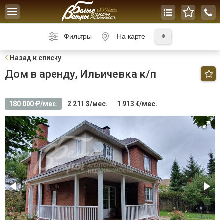
Toggle
navigation
Фильтры
На карте
Н
азад к списку
Дом в аренду, Ильичевка к/п
180 000
/мес.
2 211 $/мес.
1 913 €/мес.