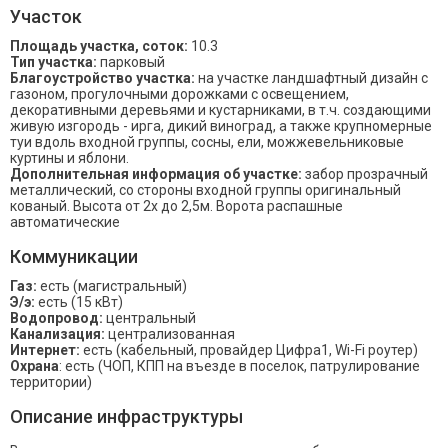
Участок
Площадь участка, соток:
10.3
Тип участка:
парковый
Благоустройство участка:
на участке ландшафтный дизайн с
газоном, прогулочными дорожками с освещением,
декоративными деревьями и кустарниками, в т.ч. создающими
живую изгородь - ирга, дикий виноград, а также крупномерные
туи вдоль входной группы, сосны, ели, можжевельниковые
куртины и яблони.
Дополнительная информация об участке:
забор прозрачный
металлический, со стороны входной группы оригинальный
кованый. Высота от 2х до 2,5м. Ворота распашные
автоматические
Коммуникации
Газ:
есть (магистральный)
Э/э:
есть (15 кВт)
Водопровод:
центральный
Канализация:
централизованная
Интернет:
есть (кабельный, провайдер Цифра1, Wi-Fi роутер)
Охрана
: есть (ЧОП, КПП на въезде в поселок, патрулирование
территории)
Описание инфраструктуры