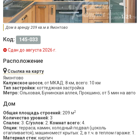
Дом в аренду 209 кв.м в Ямонтово
Код:
145-033
Сдан до августа 2026 г.
Расположение
Ссылка на карту
Ямонтово
Калужское шоссе
, от МКАД: 8 км, всего: 10 км
Тип застройки:
коттеджная застройка
Метро:
Ольховая, Бунинская аллея, Прокшино; от 5 мин на авто
Дом
2
Общая площадь строений:
209 м
Количество уровней:
3
Спален:
3.
С/узлов:
2.
Комнат всего:
4.
Опции:
терраса; камин; холодный подвал (цоколь
отапливается); машиномест крытых: 2, в т.ч. в теплом гараже: 1.
Материал стен:
кирпич