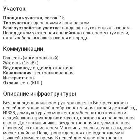
Участок
Площадь участка, соток:
15
Тип участка:
с деревьями и ландшафтом
Благоустройство участка:
ландшафт с ухоженным газоном.
Перед домом ухоженная альпийская горка, растут туи и ели,
вдоль забора высажена живая изгородь.
Коммуникации
Газ:
есть (магистральный)
Э/э:
есть (15 кВт)
Водопровод:
индивид. скважина
Канализация:
централизованная
Интернет:
есть
Охрана
: есть (КПП)
Описание инфраструктуры
Вся полноценная инфраструктура поселка Воскресенское в
пешей доступности: общеобразовательная школа и детский сад
№338, дом культуры со множеством бесплатных кружков и
секций; школа прикладных искусств, воскресная православная
школа. Две поликлиники: государственная и ведомственная
(Газпром) со стационаром. Магазины, салоны, пункты выдачи
маркетплейсов. Парк, тропа здоровья с велодорожками и
лыжней в зимнее время. В пешей доступности остановка