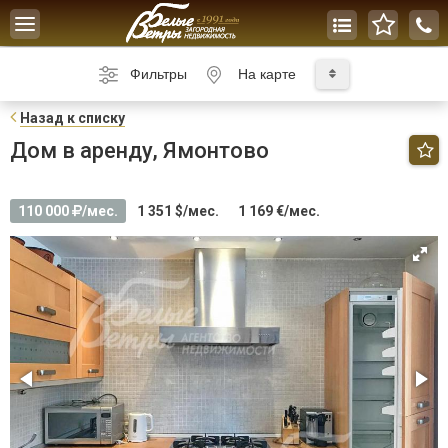
Toggle
navigation
Фильтры
На карте
Н
азад к списку
Дом в аренду, Ямонтово
110 000
/мес.
1 351 $/мес.
1 169 €/мес.