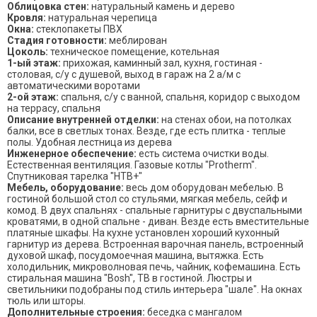
Облицовка стен:
натуральный камень и дерево
Кровля:
натуральная черепица
Окна:
стеклопакеты ПВХ
Стадия готовности:
меблирован
Цоколь:
техническое помещение, котельная
1-ый этаж:
прихожая, каминный зал, кухня, гостиная -
столовая, с/у с душевой, выход в гараж на 2 а/м с
автоматическими воротами
2-ой этаж:
спальня, с/у с ванной, спальня, коридор с выходом
на террасу, спальня
Описание внутренней отделки:
на стенах обои, на потолках
балки, все в светлых тонах. Везде, где есть плитка - теплые
полы. Удобная лестница из дерева
Инженерное обеспечение:
есть система очистки воды.
Естественная вентиляция. Газовые котлы "Protherm".
Спутниковая тарелка "НТВ+"
Мебель, оборудование:
весь дом оборудован мебелью. В
гостиной большой стол со стульями, мягкая мебель, сейф и
комод. В двух спальнях - спальные гарнитуры с двуспальными
кроватями, в одной спальне - диван. Везде есть вместительные
платяные шкафы. На кухне установлен хороший кухонный
гарнитур из дерева. Встроенная варочная панель, встроенный
духовой шкаф, посудомоечная машина, вытяжка. Есть
холодильник, микроволновая печь, чайник, кофемашина. Есть
стиральная машина "Bosh", ТВ в гостиной. Люстры и
светильники подобраны под стиль интерьера "шале". На окнах
тюль или шторы.
Дополнительные строения:
беседка с мангалом