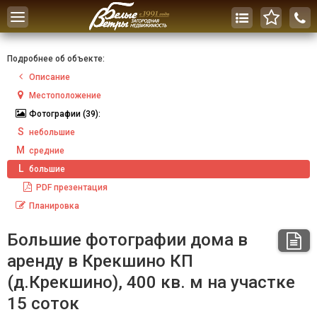
Toggle
navigation
Подробнее об объекте:
Описание
Местоположение
Фотографии
(39):
S
небольшие
M
средние
L
большие
PDF
презентация
Планировка
Большие фотографии дома в
аренду в Крекшино КП
(д.Крекшино), 400 кв. м на участке
15 соток