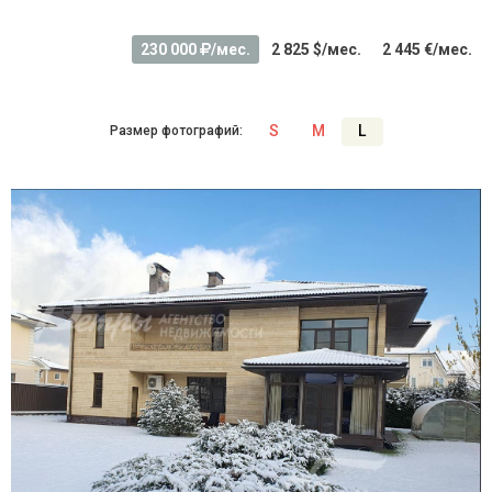
230 000
/мес.
2 825 $/мес.
2 445 €/мес.
S
M
L
Размер фотографий: