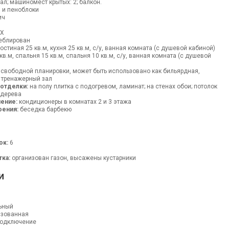
л; машиномест крытых: 2; балкон.
 и пеноблоки
ич
ВХ
блирован
остиная 25 кв.м, кухня 25 кв.м, с/у, ванная комната (с душевой кабиной)
в.м, спальня 15 кв.м, спальня 10 кв.м, с/у, ванная комната (с душевой
вободной планировки, может быть использовано как бильярдная,
и тренажерный зал
 отделки:
на полу плитка с подогревом, ламинат; на стенах обои; потолок
 дерева
ение:
кондиционеры в комнатах 2 и 3 этажа
оения:
беседка барбекю
ок:
6
тка:
организован газон, высажены кустарники
и
ьный
изованная
одключение