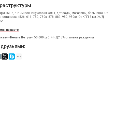
раструктуры
рушкино, в 2 км пос. Внуково (школы, дет.сады, магазины, больница). От
остановка (526, 611, 750, 750к, 878, 889, 950, 950к). От КПП 3 км. Ж/Д
о.
лы на карте
тству «Белые Ветры»:
50 000 руб. + НДС 5% от вознаграждения
 друзьями: