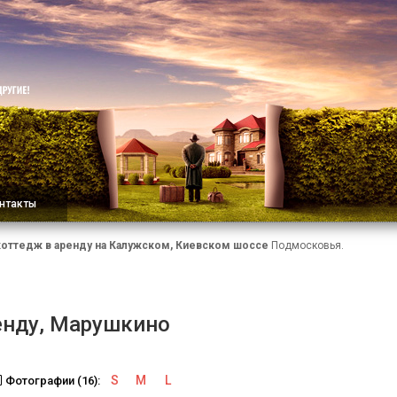
нтакты
коттедж в аренду на Калужском, Киевском шоссе
Подмосковья.
енду, Марушкино
S
M
L
Фотографии (16):