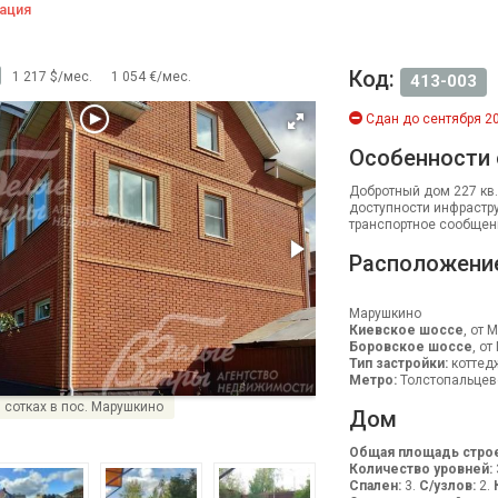
ация
Код:
1 217 $/мес.
1 054 €/мес.
413-003
Сдан до сентября 20
Особенности
Добротный дом 227 кв.
доступности инфрастру
транспортное сообщени
Расположени
Марушкино
Киевское шоссе
, от 
Боровское шоссе
, от
Тип застройки:
коттед
Метро:
Толстопальцево
6 сотках в пос. Марушкино
Дом
Общая площадь строе
Количество уровней:
Спален:
3.
С/узлов:
2.