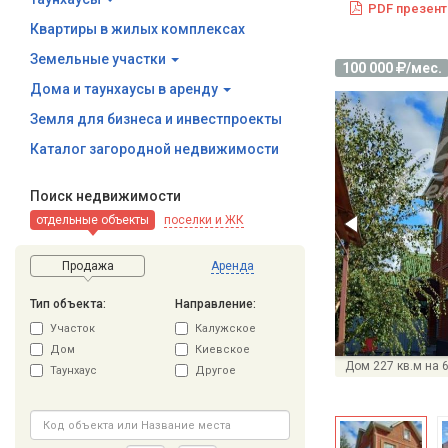
PDF презент
Квартиры в жилых комплексах
Земельные участки
100 000
/мес.
Дома и таунхаусы в аренду
Земля для бизнеса и инвестпроекты
Каталог загородной недвижимости
Поиск недвижимости
отдельные объекты
поселки и ЖК
Продажа
Аренда
Тип объекта:
Направление:
Участок
Калужское
Дом
Киевское
Дом 227 кв.м на 
Таунхаус
Другое