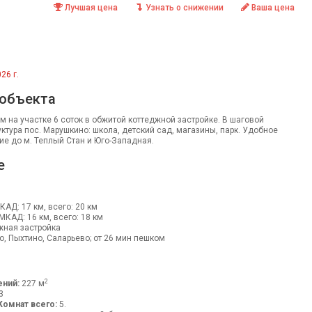
Лучшая цена
Узнать о снижении
Ваша цена
26 г.
 объекта
м на участке 6 соток в обжитой коттеджной застройке. В шаговой
ктура пос. Марушкино: школа, детский сад, магазины, парк. Удобное
е до м. Теплый Стан и Юго-Западная.
е
МКАД: 17 км, всего: 20 км
 МКАД: 16 км, всего: 18 км
жная застройка
, Пыхтино, Саларьево; от 26 мин пешком
2
ний:
227 м
3
Комнат всего:
5.