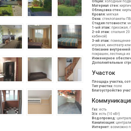
Опции:
холодный подва
Материал стен:
кирпич
Облицовка стен:
кирп
Кровля:
мягкая
Окна:
стеклопакеты П
Стадия готовности:
ме
1-ый этаж:
прихожая, г
2-ой этаж:
спальня 20 к
кабиной)
3-ий этаж:
помещение с
игровая, кинотеатр ил
Описание внутренней
покрашен; лестница из
Инженерное обеспеч
Дополнительные стр
Участок
Площадь участка, сот
Тип участка:
поле
Благоустройство учас
Коммуникаци
Газ:
есть
Э/э:
есть (10 кВт)
Водопровод:
централ
Канализация:
централ
Интернет:
возможно п