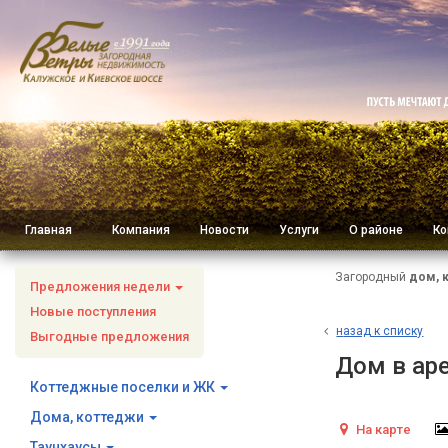
Главная
Компания
Новости
Услуги
О районе
Ко
Загородный
дом, 
Предложения недели
Новые поступления
н
азад к списку
Выгодные предложения
Дом в ар
Коттеджные поселки и ЖК
Дома, коттеджи
На карте
Таунхаусы