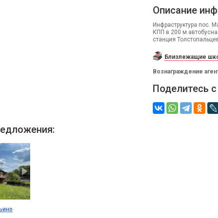
Описание инф
Инфраструктура пос. Ма
КПП в 200 м автобусная 
станция Толстопальцев
Близлежащие шко
Вознаграждение аген
Поделитесь с
едложения:
ьино