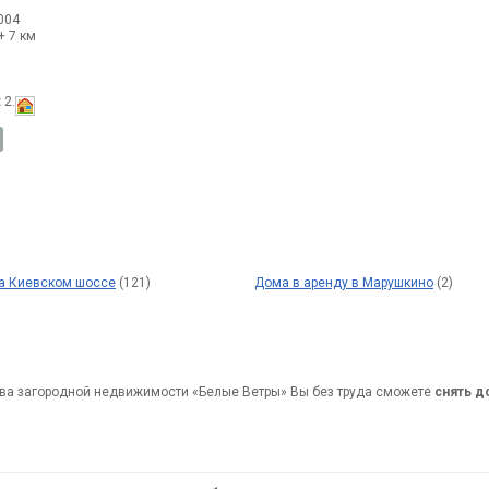
004
+ 7 км
:
2.
на Киевском шоссе
(121)
Дома в аренду в Марушкино
(2)
ва загородной недвижимости «Белые Ветры» Вы без труда сможете
снять 