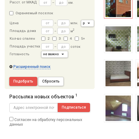
Расст
.
от МКАД
–
км.
Охраняемый поселок
–
млн.
р
Цена
2
Площадь дома
–
м
Кол-во спален
2
3
4
5+
Площадь участка
–
соток
Готовность
не важно
Расширенный поиск
Подобрать
Сбросить
1
Рассылка новых объектов
Подписаться
Согласен на обработку персональных
данных