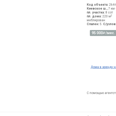
Код объекта:
264-
Киевское ш.,
7 км 
пл. участка:
8 сот
2
пл. дома:
220 м
меблирован
Спален:
5.
С/узлов
95 000
/мес.
Дома в аренду 
С помощью агентст