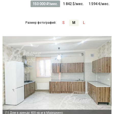
150 000
/мес.
1 842 $/мес.
1 594 €/мес.
S
M
L
Размер фотографий:
(1)
Дом в аренду 400 кв.м в Марушкино