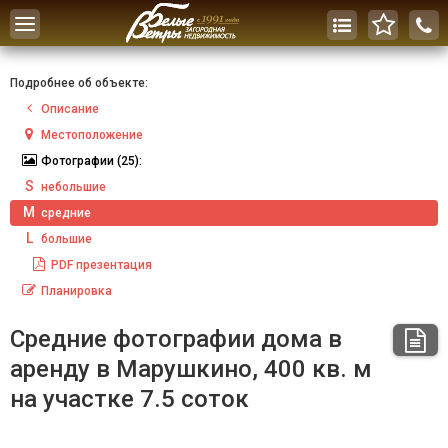
Toggle
navigation
Подробнее об объекте:
Описание
Местоположение
Фотографии
(25):
S
небольшие
M
средние
L
большие
PDF
презентация
Планировка
Средние фотографии дома в
аренду в Марушкино, 400 кв. м
на участке 7.5 соток