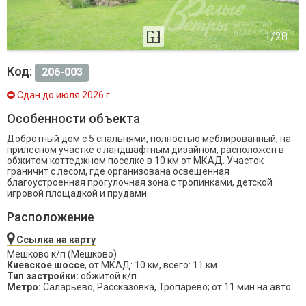
Код:
206-003
Сдан до июля 2026 г.
Особенности объекта
Добротный дом с 5 спальнями, полностью меблированный, на
прилесном участке с ландшафтным дизайном, расположен в
обжитом коттеджном поселке в 10 км от МКАД. Участок
граничит с лесом, где организована освещенная
благоустроенная прогулочная зона с тропинками, детской
игровой площадкой и прудами.
Расположение
Ссылка на карту
Мешково к/п (Мешково)
Киевское шоссе
, от МКАД: 10 км, всего: 11 км
Тип застройки:
обжитой к/п
Метро:
Саларьево, Рассказовка, Тропарево; от 11 мин на авто