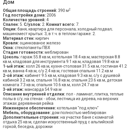
Дом
2
Общая площадь строений:
390 м
Год постройки дома:
2006
Количество уровней:
4
Спален:
5.
С/узлов:
2.
Комнат всего:
7.
Опции:
баня; квартира для персонала; холодный подвал;
машиномест крытых: 3, в т.ч. в теплом гараже: 2.
Материал стен:
кирпич
Кровля:
оцинкованое железо
Окна:
стеклопакеты ПВХ
Стадия готовности:
меблирован
Цоколь:
гараж 55.8 кв.м, котельная 18.4 кв.м, мастерская 8.8
кв.м, кладовая для инструмента 9.1 кв.м, кладовая 19.8 кв.м
1-ый этаж:
холл 26 кв.м, кухня-столовая 31.5 кв.м, гостиная 41.2
кв.м, ванна 4 кв.м, с/у 2.4 кв.м, гостевая спальня 11.2 кв.м
2-ой этаж:
кабинет 9.5 кв.м, кладовая 9.3 кв.м, с/у с душевой
кабиной 3.2 кв.м, спальня 16.8 кв.м, спальня 23.6 кв.м, детская
комната 7.3 кв.м, спальня 10.6 кв.м, холл 24.7 кв.м
3-ий этаж:
мансарда 54.9 кв.м
Описание внутренней отделки:
пол - ламинат, плитка, теплые
полы в с/у; на стенах - обои; лестница из дерева, на верхних
этажах деревянная рейка
Инженерное обеспечение:
котельная "под ключ"
Мебель, оборудование:
дом полностью меблирован
Дополнительные строения:
на участке баня с комнатой
отдыха 25 кв.м, сделан искусственный пруд с альпийской
горкой, беседка, дорожки