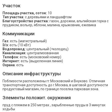
Участок
Площадь участка, соток:
10
Тип участка:
с деревьями и ландшафтом
Благоустройство участка:
газон, дорожки, альпийская горка с
прудиком, вольер, яблони, малина, крыжовник, ежевика
Коммуникации
Газ:
есть (магистральный)
Э/э:
есть (10 кВт)
Водопровод:
центральный (+колодец)
Канализация:
централизованная
Телефон:
есть (московский номер)
Интернет:
есть (выделенная линия)
Охрана
: есть
Описание инфраструктуры
Поблизости расположены гг.Московский и Внуково. Отличная
транспортная доступность до г.Москва, в шаговой доступности
продуктовый магазин, по границе поселка парковая зона.
Элементы положит. окружения
пруд с пляжем в 250 метрах , зарыбленные пруды в 3 минутах
ходьбы