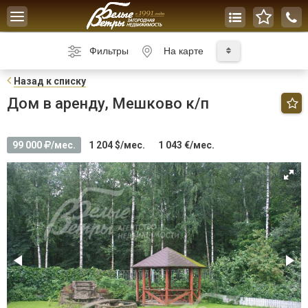
Toggle
navigation
Фильтры
На карте
Н
азад к списку
Дом в аренду, Мешково к/п
99 000
/мес.
1 204 $/мес.
1 043 €/мес.