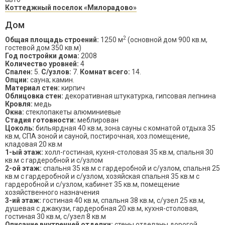
Коттеджный поселок «Милорадово»
Дом
2
Общая площадь строений:
1250 м
(основной дом 900 кв.м,
гостевой дом 350 кв.м)
Год постройки дома:
2008
Количество уровней:
4
Спален:
5.
С/узлов:
7.
Комнат всего:
14.
Опции:
сауна; камин.
Материал стен:
кирпич
Облицовка стен:
декоративная штукатурка, гипсовая лепнина
Кровля:
медь
Окна:
стеклопакеты алюминиевые
Стадия готовности:
меблирован
Цоколь:
бильярдная 40 кв.м, зона сауны с комнатой отдыха 35
кв.м, СПА зоной и сауной, постирочная, хоз.помещение,
кладовая 20 кв.м
1-ый этаж:
холл-гостиная, кухня-столовая 35 кв.м, спальня 30
кв.м с гардеробной и с/узлом
2-ой этаж:
спальня 35 кв.м с гардеробной и с/узлом, спальня 25
кв.м с гардеробной и с/узлом, хозяйская спальня 35 кв.м с
гардеробной и с/узлом, кабинет 35 кв.м, помещение
хозяйственного назначения
3-ий этаж:
гостиная 40 кв.м, спальня 38 кв.м, с/узел 25 кв.м,
душевая с джакузи, гардеробная 20 кв.м, кухня-столовая,
гостиная 30 кв.м, с/узел 8 кв.м
Описание внутренней отделки:
стены отделаны дорогой