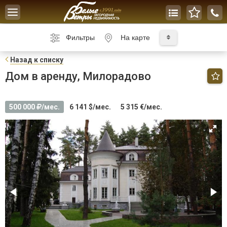
Toggle
navigation
Фильтры
На карте
Н
азад к списку
Дом в аренду, Милорадово
500 000
/мес.
6 141 $/мес.
5 315 €/мес.