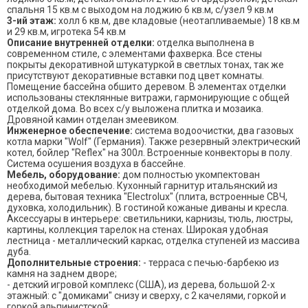
спальня 15 кв.м с выходом на лоджию 6 кв.м, с/узел 9 кв.м
3-ий этаж:
холл 6 кв.м, две кладовые (неотапливаемые) 18 кв.м
и 29 кв.м, игротека 54 кв.м
Описание внутренней отделки:
отделка выполнена в
современном стиле, с элементами фахверка. Все стены
покрыты декоративной штукатуркой в светлых тонах, так же
присутствуют декоративные вставки под цвет комнаты.
Помещение бассейна обшито деревом. В элементах отделки
использованы стеклянные витражи, гармонирующие с общей
отделкой дома. Во всех с/у выложена плитка и мозаика.
Дровяной камин отделан змеевиком.
Инженерное обеспечение:
система водоочистки, два газовых
котла марки "Wolf" (Германия). Также резервный электрический
котел, бойлер "Reflex" на 300л. Встроенные конвекторы в полу.
Система осушения воздуха в бассейне.
Мебель, оборудование:
дом полностью укомпектован
необходимой мебелью. Кухонный гарнитур итальянский из
дерева, бытовая техника "Electrolux" (плита, встроенные СВЧ,
духовка, холодильник). В гостиной кожаные диваны и кресла.
Аксессуары в интерьере: светильники, карнизы, тюль, люстры,
картины, коллекция тарелок на стенах. Широкая удобная
лестница - металлический каркас, отделка ступеней из массива
дуба.
Дополнительные строения:
- терраса с печью-барбекю из
камня на заднем дворе;
- детский игровой комплекс (США), из дерева, большой 2-х
этажный: с "домиками" снизу и сверху, с 2 качелями, горкой и
горкой альпинистской;