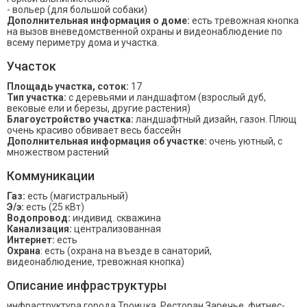
- вольер (для большой собаки)
Дополнительная информация о доме:
есть тревожная кнопка
на вызов вневедомственной охраны и видеонаблюдение по
всему периметру дома и участка.
Участок
Площадь участка, соток:
17
Тип участка:
с деревьями и ландшафтом (взрослый дуб,
вековые ели и березы, другие растения)
Благоустройство участка:
ландшафтный дизайн, газон. Плющ
очень красиво обвивает весь бассейн
Дополнительная информация об участке:
очень уютный, с
множеством растений
Коммуникации
Газ:
есть (магистральный)
Э/э:
есть (25 кВт)
Водопровод:
индивид. скважина
Канализация:
централизованная
Интернет:
есть
Охрана
: есть (охрана на въезде в санаторий,
видеонаблюдение, тревожная кнопка)
Описание инфраструктуры
инфраструктура города Троицка. Ресторан Заречье, фитнес-