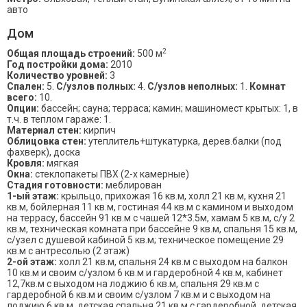
авто
Дом
2
Общая площадь строений:
500 м
Год постройки дома:
2010
Количество уровней:
3
Спален:
5.
С/узлов полных:
4.
С/узлов неполных:
1.
Комнат
всего:
10.
Опции:
бассейн; сауна; терраса; камин; машиномест крытых: 1, в
т.ч. в теплом гараже: 1.
Материал стен:
кирпич
Облицовка стен:
утеплитель+штукатурка, дерев.балки (под
фахверк), доска
Кровля:
мягкая
Окна:
стеклопакеты ПВХ (2-х камерные)
Стадия готовности:
меблирован
1-ый этаж:
крыльцо, прихожая 16 кв.м, холл 21 кв.м, кухня 21
кв.м, бойлерная 11 кв.м, гостиная 44 кв.м с камином и выходом
на террасу, бассейн 91 кв.м с чашей 12*3.5м, хамам 5 кв.м, с/у 2
кв.м, техническая комната при бассейне 9 кв.м, спальня 15 кв.м,
с/узел с душевой кабиной 5 кв.м; техническое помещение 29
кв.м с антресолью (2 этаж)
2-ой этаж:
холл 21 кв.м, спальня 24 кв.м с выходом на балкон
10 кв.м и своим с/узлом 6 кв.м и гардеробной 4 кв.м, кабинет
12,7кв.м с выходом на лоджию 6 кв.м, спальня 29 кв.м с
гардеробной 6 кв.м и своим с/узлом 7 кв.м и с выходом на
лоджию 6 кв.м, детская спальня 21 кв.м с гардеробной, детская