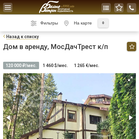
Toggle
navigation
Фильтры
На карте
Н
азад к списку
Дом в аренду, МосДачТрест к/п
120 000
/мес.
1 460 $/мес.
1 265 €/мес.