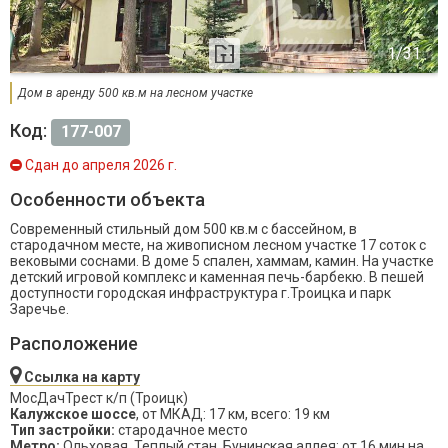
Дом в аренду 500 кв.м на лесном участке
Код:
177-007
Сдан до апреля 2026 г.
Особенности объекта
Современный стильный дом 500 кв.м с бассейном, в
стародачном месте, на живописном лесном участке 17 соток с
вековыми соснами. В доме 5 спален, хаммам, камин. На участке
детский игровой комплекс и каменная печь-барбекю. В пешей
доступности городская инфраструктура г.Троицка и парк
Заречье.
Расположение
Ссылка на карту
МосДачТрест к/п (Троицк)
Калужское шоссе
, от МКАД: 17 км, всего: 19 км
Тип застройки:
стародачное место
Метро:
Ольховая, Теплый стан, Бунинская аллея; от 16 мин на