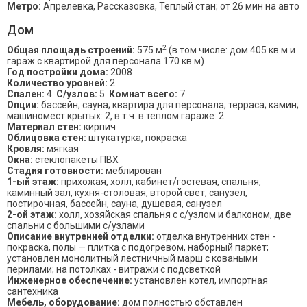
Метро:
Апрелевка, Рассказовка, Теплый стан; от 26 мин на авто
Дом
2
Общая площадь строений:
575 м
(в том числе: дом 405 кв.м и
гараж с квартирой для персонала 170 кв.м)
Год постройки дома:
2008
Количество уровней:
2
Спален:
4.
С/узлов:
5.
Комнат всего:
7.
Опции:
бассейн; сауна; квартира для персонала; терраса; камин;
машиномест крытых: 2, в т.ч. в теплом гараже: 2.
Материал стен:
кирпич
Облицовка стен:
штукатурка, покраска
Кровля:
мягкая
Окна:
стеклопакеты ПВХ
Стадия готовности:
меблирован
1-ый этаж:
прихожая, холл, кабинет/гостевая, спальня,
каминный зал, кухня-столовая, второй свет, санузел,
постирочная, бассейн, сауна, душевая, санузел
2-ой этаж:
холл, хозяйская спальня с с/узлом и балконом, две
спальни с большими с/узлами
Описание внутренней отделки:
отделка внутренних стен -
покраска, полы — плитка с подогревом, наборный паркет;
установлен монолитный лестничный марш с коваными
перилами; на потолках - витражи с подсветкой
Инженерное обеспечение:
установлен котел, импортная
сантехника
Мебель, оборудование:
дом полностью обставлен