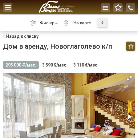
Toggle
navigation
Фильтры
На карте
Н
азад к списку
Дом в аренду, Новоглаголево к/п
295 000
/мес.
3 590 $/мес.
3 110 €/мес.