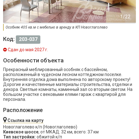
Особняк 405 кв.м с мебелью в аренду в КП Новоглаголево
Код:
203-037
Сдан до мая 2027 г.
Особенности объекта
Прекрасный меблированный особняк с бассейном,
расположенный в чудесном лесном коттеджном поселке.
Внутренняя отделка дома выполнена по авторскому проекту!
Дорогие и качественные материалы строительства, отделки и
декора. Светлые комнаты, каминный зал со вторым светом. На
большом участке с вековыми елями гараж с квартирой для
персонала.
Расположение
Ссылка на карту
Новоглаголево к/п (Новоглаголево)
Киевское шоссе
, от МКАД: 32 км, всего: 37 км
Тип застройки:
обжитой к/п