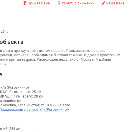
Лучшая цена
Узнать о снижении
Ваша цена
26 г.
 объекта
 дом в аренду в коттеджном поселке Подмосковные вечера.
емонт, есть вся необходимая бытовая техника. В доме 5 просторных
амин и крытая терраса. Расположен недалеко от Москвы. Удобная
сть.
е
к/п (Рогозинино)
МКАД: 21 км, всего: 25 км
 МКАД: 17 км, всего: 28 км
ующийся к/п
сказовка, Теплый стан; от 19 мин на авто
Подмосковные вечера к/п (Рогозинино)»
2
ний:
236 м