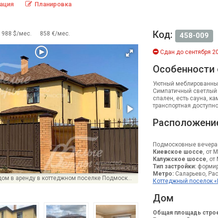
ация
Планировка
Код:
988 $/мес.
858 €/мес.
458-009
Сдан до сентября 20
Особенности
Уютный меблированный
Симпатичный светлый р
спален, есть сауна, к
транспортная доступно
Расположени
Подмосковные вечера 
Киевское шоссе
, от 
Калужское шоссе
, от
Тип застройки:
формир
Метро:
Саларьево, Рас
Меблированный дом в аренду в коттеджном поселке Подмосковные вечера
Коттеджный поселок «
Дом
Общая площадь строе