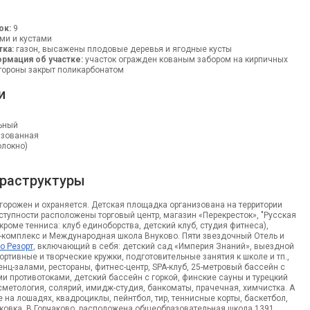
ок:
9
ми и кустами
тка:
газон, высажены плодовые деревья и ягодные кусты
рмация об участке:
участок огражден кованым забором на кирпичных
тороны закрыт поликарбонатом
и
ьный
изованная
олокно)
раструктуры
орожен и охраняется. Детская площадка организована на территории
ступности расположены торговый центр, магазин «Перекресток», "Русская
кроме тенниса: клуб единоборства, детский клуб, студия фитнеса),
А-комплекс и Международная школа Внуково. Пяти звездочный Отель и
о Резорт
, включающий в себя: детский сад «Империя Знаний», выездной
ортивные и творческие кружки, подготовительные занятия к школе и тп.,
енц-залами, рестораны, фитнес-центр, SPA-клуб, 25-метровый бассейн с
 противотоками, детский бассейн с горкой, финские сауны и турецкий
сметология, солярий, имидж-студия, банкоматы, прачечная, химчистка. А
е на лошадях, квадроциклы, пейнтбол, тир, теннисные корты, баскетбол,
ковка. В Горчаково, расположена общеобразовательная школа 1391,