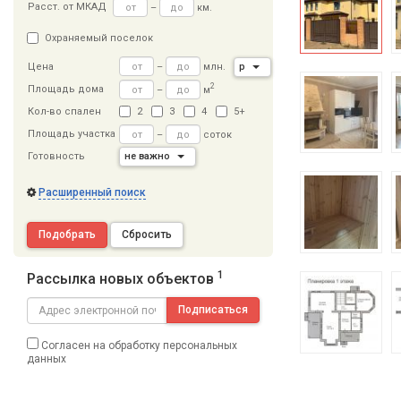
Расст
.
от МКАД
–
км.
Охраняемый поселок
–
млн.
р
Цена
2
Площадь дома
–
м
Кол-во спален
2
3
4
5+
Площадь участка
–
соток
Готовность
не важно
Расширенный поиск
Подобрать
Сбросить
1
Рассылка новых объектов
Подписаться
Согласен на обработку персональных
данных