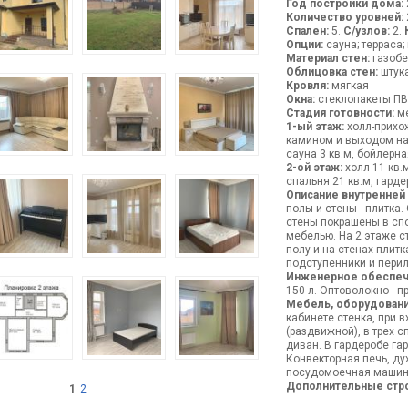
Год постройки дома:
Количество уровней:
Спален:
5.
С/узлов:
2.
Опции:
сауна; терраса;
Материал стен:
газобе
Облицовка стен:
штука
Кровля:
мягкая
Окна:
стеклопакеты ПВ
Стадия готовности:
ме
1-ый этаж:
холл-прихож
камином и выходом на т
сауна 3 кв.м, бойлерна
2-ой этаж:
холл 11 кв.м
спальня 21 кв.м, гарде
Описание внутренней
полы и стены - плитка
стены покрашены в сп
мебелью. На 2 этаже с
полу и на стенах плит
подступенники и пери
Инженерное обеспеч
150 л. Оптоволокно - п
Мебель, оборудовани
кабинете стенка, при 
(раздвижной), в трех 
диван. В гардеробе га
Конвекторная печь, ду
посудомоечная машина.
Дополнительные стр
1
2