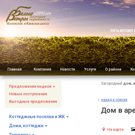
Главная
Компания
Новости
Услуги
О районе
Ко
Загородный
дом, 
Предложения недели
Новые поступления
н
азад к списку
Выгодные предложения
Дом в ар
Коттеджные поселки и ЖК
Дома, коттеджи
На карте
Таунхаусы