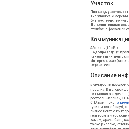
Участок
Площадь участка, сот
Тип участка:
с деревья
Благоустройство учас
Дополнительная инфо
столбах, с фасадной с
Коммуникаци
Э/э:
есть (10 кВт)
Водопровод:
централ
Канализация:
централ
Интернет:
есть (оптов
Охрана
: есть
Описание инф
Коттеджный поселок ог
поселка. В шаговой до
теннисная академия" (
ресторан «Весна», СП
СПА-комплекс
Теплеев
туристический клуб, сп
бизнес-центр с конфер
гейзером и массажными
хамам, арома-баня, ко
также рыбалка, катани
залы единоборств, пар