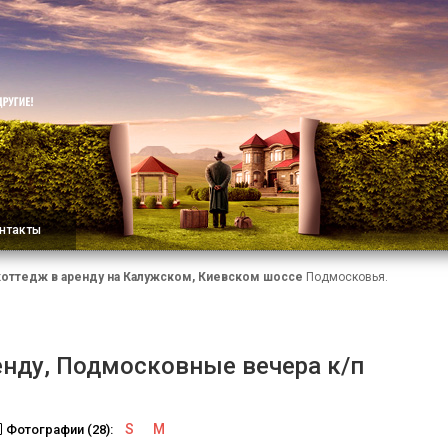
нтакты
коттедж в аренду на Калужском, Киевском шоссе
Подмосковья.
енду, Подмосковные вечера к/п
S
M
Фотографии (28):