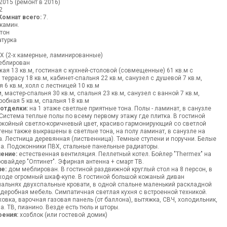
2015 (ремонт в 2016)
2
Комнат всего:
7.
 камин.
тон
турка
Х (2-х камерные, ламинированные)
блирован
ая 13 кв.м, гостиная с кухней-столовой (совмещенные) 61 кв.м с
еррасу 18 кв.м, кабинет-спальня 22 кв.м, санузел с душевой 7 кв.м,
я 6 кв.м, холл с лестницей 10 кв.м
, мастер-спальня 30 кв.м, спальня 23 кв.м, cанузел с ванной 7 кв.м,
робная 5 кв.м, спальня 18 кв.м
 отделки:
на 1 этаже светлые приятные тона. Полы - ламинат, в санузле
. Система теплые полы по всему первому этажу где плитка. В гостиной
окойный светло-коричневый цвет, красиво гармонирующий со светлой
тены также выкрашены в светлые тона, на полу ламинат, в санузле на
ка. Лестница деревянная (лиственница). Темные ступени и поручни. Белые
ла. Подоконники ПВХ, стальные панельные радиаторы.
ение:
естественная вентиляция. Пеллетный котел. Бойлер "Thermex" на
ровайдер "Оптинет". Эфирная антенна + смарт ТВ.
е:
дом меблирован. В гостиной раздвижной круглый стол на 8 персон, в
входе огромный шкаф-купе. В гостиной большой кожаный диван
спальнях двухспальные кровати, в одной спальне маленький раскладной
рдеробная мебель. Симпатичная светлая кухня с встроенной техникой.
ховка, варочная газовая панель (от баллона), вытяжка, СВЧ, холодильник,
 ТВ, пианино. Везде есть тюль и шторы.
оения:
хозблок (или гостевой домик)