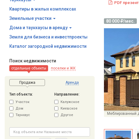
PDF презент
Квартиры в жилых комплексах
Земельные участки
80 000
/мес.
Дома и таунхаусы в аренду
Земля для бизнеса и инвестпроекты
Каталог загородной недвижимости
Поиск недвижимости
отдельные объекты
поселки и ЖК
Продажа
Аренда
Тип объекта:
Направление:
Участок
Калужское
Дом
Киевское
Таунхаус
Другое