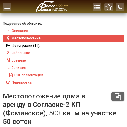
Toggle
navigation
Подробнее об объекте:
Описание
Местоположение
Фотографии
(41):
S
небольшие
M
средние
L
большие
PDF
презентация
Планировка
Местоположение дома в
аренду в Согласие-2 КП
(Фоминское), 503 кв. м на участке
50 соток